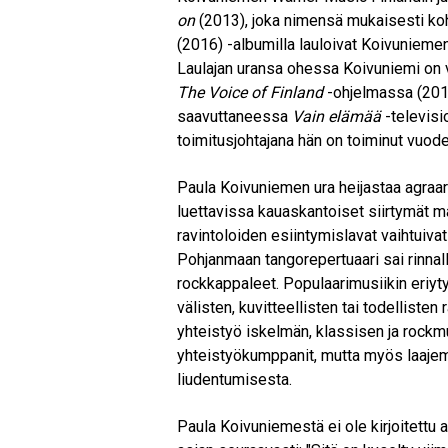
on
(2013), joka nimensä mukaisesti koh
(2016) -albumilla lauloivat Koivuniemen
Laulajan uransa ohessa Koivuniemi on 
The Voice of Finland
-ohjelmassa (201
saavuttaneessa
Vain elämää
-televisi
toimitusjohtajana hän on toiminut vuod
Paula Koivuniemen ura heijastaa agraa
luettavissa kauaskantoiset siirtymät m
ravintoloiden esiintymislavat vaihtuivat
Pohjanmaan tangorepertuaari sai rinnalle
rockkappaleet. Populaarimusiikin eriyty
välisten, kuvitteellisten tai todelliste
yhteistyö iskelmän, klassisen ja rockmu
yhteistyökumppanit, mutta myös laajem
liudentumisesta.
Paula Koivuniemestä ei ole kirjoitettu 