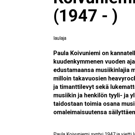
(1947 - )
laulaja
Paula Koivuniemi on kannatel
kuudenkymmenen vuoden ajan.
edustamaansa musiikinlajia m
milloin takavuosien heavyrock
ja timanttilevyt sekä lukemat
musiikin ja henkilön tyyli- ja
taidostaan toimia osana musii
omaleimaisuutensa säilyttäen
Paula Koivuniemi syntyi 1947 ja vietti l