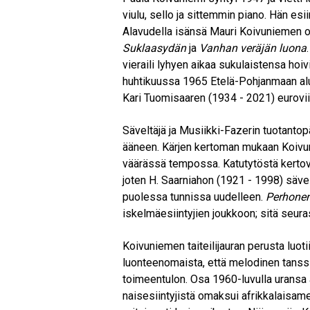
viulu, sello ja sittemmin piano. Hän es
Alavudella isänsä Mauri Koivuniemen ork
Suklaasydän
ja
Vanhan veräjän luona
vieraili lyhyen aikaa sukulaistensa hoi
huhtikuussa 1965 Etelä-Pohjanmaan al
Kari Tuomisaaren (1934 - 2021) eurov
Säveltäjä ja Musiikki-Fazerin tuotantop
ääneen. Kärjen kertoman mukaan Koivunie
väärässä tempossa. Katutytöstä kerto
joten H. Saarniahon (1921 - 1998) säve
puolessa tunnissa uudelleen.
Perhone
iskelmäesiintyjien joukkoon; sitä seura
Koivuniemen taiteilijauran perusta luotiin 
luonteenomaista, että melodinen tanssim
toimeentulon. Osa 1960-luvulla uransa 
naisesiintyjistä omaksui afrikkalaisam