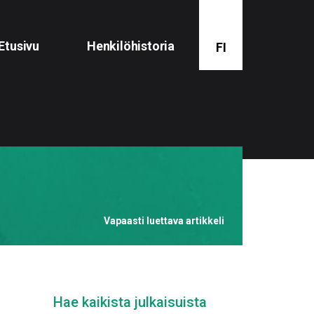
Etusivu
Henkilöhistoria
FI
Vapaasti luettava artikkeli
Hae kaikista julkaisuista