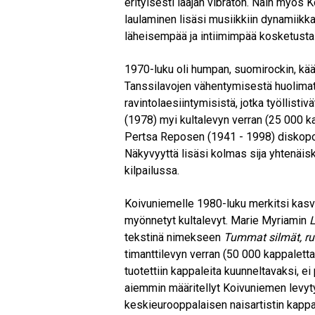
erityisesti laajan vibraton. Näin myös K
laulaminen lisäsi musiikkiin dynamiikkaa
läheisempää ja intiimimpää kosketusta 
1970-luku oli humpan, suomirockin, k
Tanssilavojen vähentymisestä huolimat
ravintolaesiintymisistä, jotka työllistiv
(1978) myi kultalevyn verran (25 000 ka
Pertsa Reposen (1941 - 1998) diskopo
Näkyvyyttä lisäsi kolmas sija yhtenäi
kilpailussa.
Koivuniemelle 1980-luku merkitsi kasv
myönnetyt kultalevyt. Marie Myriamin
tekstinä nimekseen
Tummat silmät, ru
timanttilevyn verran (50 000 kappaletta)
tuotettiin kappaleita kuunneltavaksi, ei 
aiemmin määritellyt Koivuniemen levyty
keskieurooppalaisen naisartistin kapp