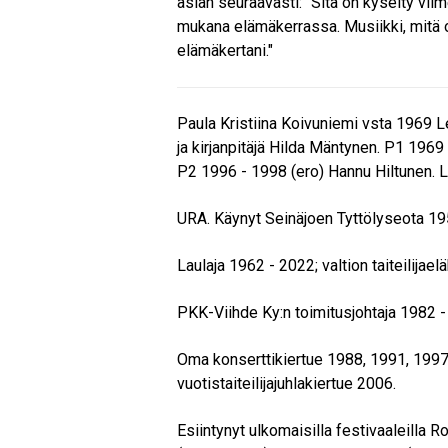
asian seuraavasti: "Sitä on kyselty vii
mukana elämäkerrassa. Musiikki, mitä o
elämäkertani."
Paula Kristiina Koivuniemi vsta 1969 L
ja kirjanpitäjä Hilda Mäntynen. P1 1969
P2 1996 - 1998 (ero) Hannu Hiltunen. L
URA. Käynyt Seinäjoen Tyttölyseota 19
Laulaja 1962 - 2022; valtion taiteilijael
PKK-Viihde Ky:n toimitusjohtaja 1982 - 
Oma konserttikiertue 1988, 1991, 1997; 
vuotistaiteilijajuhlakiertue 2006.
Esiintynyt ulkomaisilla festivaaleilla 