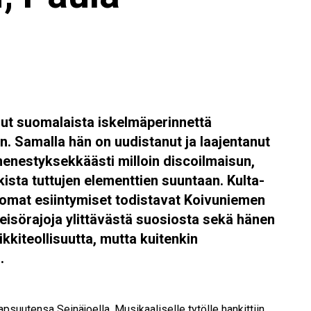
lut suomalaista iskelmäperinnettä
 Samalla hän on uudistanut ja laajentanut
enestyksekkäästi milloin discoilmaisun,
ista tuttujen elementtien suuntaan. Kulta-
tomat esiintymiset todistavat Koivuniemen
 yleisörajoja ylittävästä suosiosta sekä hänen
kkiteollisuutta, mutta kuitenkin
.
apsuutensa Seinäjoella. Musikaaliselle tytölle hankittiin