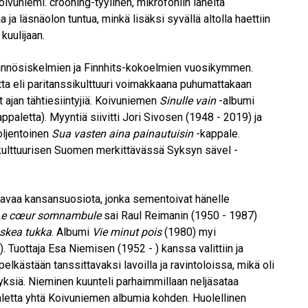
oivuniemi. crooning-tyylinen, mikrofoniin läheltä
 ja läsnäolon tuntua, minkä lisäksi syvällä altolla haettiin
kuulijaan.
äännösiskelmien ja Finnhits-kokoelmien vuosikymmen.
ta eli paritanssikulttuuri voimakkaana puhumattakaan
ät ajan tähtiesiintyjiä. Koivuniemen
Sinulle vain
-albumi
ppaletta). Myyntiä siivitti Jori Sivosen (1948 - 2019) ja
ljentoinen
Sua vasten aina painautuisin
-kappale.
skulttuurisen Suomen merkittävässä Syksyn sävel -
avaa kansansuosiota, jonka sementoivat hänelle
Le cœur somnambule
sai Raul Reimanin (1950 - 1987)
skea tukka
. Albumi
Vie minut pois
(1980) myi
. Tuottaja Esa Niemisen (1952 - ) kanssa valittiin ja
pelkästään tanssittavaksi lavoilla ja ravintoloissa, mikä oli
ksiä. Nieminen kuunteli parhaimmillaan neljäsataa
aletta yhtä Koivuniemen albumia kohden. Huolellinen