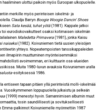
ien haaliminen ulottui paikoin myös Euroopan ulkopuolelle.
ntiin merkille myös perinteisen iskelmä- ja
uolella. Claudja Barryn
Boogie Woogie Dancin' Shoes
mekseen
Sata kesää, tuhat yötä
(1981). Kappale jatkoi
ja toi eurodiskovaikutteet osaksi kotimaisen iskelmän
talialainen
Maledetta Primavera
(1981), jonka Kaisu
si naiseksi
(1982). Koivuniemen tietä uusien yleisöjen
identiteetin yhteys. Nopeatempoisten tanssikappaleiden
isen ilmapiirin muuttuminen myönteisemmäksi
ahdollisti avoimemman, eri kulttuurin osa-alueiden
iikissa. Muita 1980-luvun avauksia Koivuniemen uralla
salusta
-esityksessä 1986.
lla entiseen tapaan pitäen yllä perinteistä molli-iskelmää
. Vuosikymmenen loppupuolella julkaistu ja selkeän
paa
(1999) menestyi hyvin. Samannimisen albumin muut
rmaattia, tosin saundillisesti ja sovituksellisesti
y:n Emma-palkinnot Koivuniemelle myönnettiin 1987