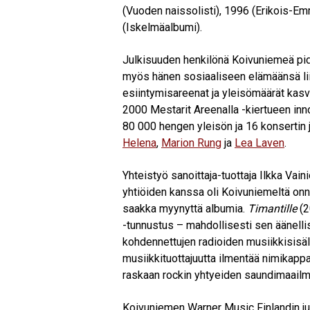
(Vuoden naissolisti), 1996 (Erikois-E
(Iskelmäalbumi).
Julkisuuden henkilönä Koivuniemeä pide
myös hänen sosiaaliseen elämäänsä lii
esiintymisareenat ja yleisömäärät kasvoi
2000 Mestarit Areenalla -kiertueen inn
80 000 hengen yleisön ja 16 konsertin j
Helena
,
Marion Rung
ja
Lea Laven
.
Yhteistyö sanoittaja-tuottaja Ilkka Vai
yhtiöiden kanssa oli Koivuniemeltä onnis
saakka myynyttä albumia.
Timantille
(2
-tunnustus – mahdollisesti sen äänellise
kohdennettujen radioiden musiikkisisäl
musiikkituottajuutta ilmentää nimikapp
raskaan rockin yhtyeiden saundimaailm
Koivuniemen Warner Music Finlandin ju