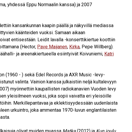
mma, yhdessä Eppu Normaalin kanssa) ja 2007
ttiin kansankunnan kaapin päällä ja näkyvillä mediassa
ttyvien käänteiden vuoksi. Samaan aikaan
vat entisestään. Leidit lavalla -konserttikiertue koottiin
oittamana (Hector,
Pave Maijanen
,
Kirka
, Pepe Willberg).
äähalli- ja areenakiertueella esiintyivät Koivuniemi,
Katri
nion (1960 - ) sekä Edel Records ja AXR Music -levy-
tunut valinta. Vainion kanssa julkaistiin neljä kultalevyyn
007) myönnettiin kaupallisten radiokanavien Vuoden levy
n yleisilmeen vuoksi, joka sopii vaivatta eri yleisöille
töihin. Merkillepantavaa ja eklektisyydessään uudenlaista
aleen urkuintro, joka ammentaa 1970-luvun englantilaisten
asta.
lkaisuja olivat muiden muassa
Matka
(2012) ja
Kun joulu