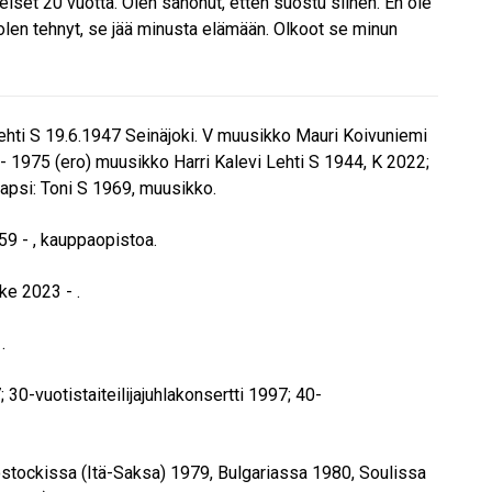
meiset 20 vuotta. Olen sanonut, etten suostu siihen. En ole
len tehnyt, se jää minusta elämään. Olkoot se minun
ehti S 19.6.1947 Seinäjoki. V muusikko Mauri Koivuniemi
 - 1975 (ero) muusikko Harri Kalevi Lehti S 1944, K 2022;
apsi: Toni S 1969, muusikko.
59 - , kauppaopistoa.
äke 2023 - .
.
30-vuotistaiteilijajuhlakonsertti 1997; 40-
Rostockissa (Itä-Saksa) 1979, Bulgariassa 1980, Soulissa