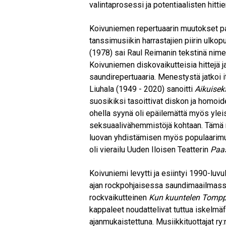
valintaprosessi ja potentiaalisten hitt
Koivuniemen repertuaarin muutokset pa
tanssimusiikin harrastajien piirin ulkop
(1978) sai Raul Reimanin tekstinä ni
Koivuniemen diskovaikutteisia hittejä 
saundirepertuaaria. Menestystä jatkoi i
Liuhala (1949 - 2020) sanoitti
Aikuisek
suosikiksi tasoittivat diskon ja homo
ohella syynä oli epäilemättä myös yle
seksuaalivähemmistöjä kohtaan. Tämä m
luovan yhdistämisen myös populaarimus
oli vierailu Uuden Iloisen Teatterin
Paa
Koivuniemi levytti ja esiintyi 1990-luvu
ajan rockpohjaisessa saundimaailmassa
rockvaikutteinen
Kun kuuntelen Tomp
kappaleet noudattelivat tuttua iskelmäfo
ajanmukaistettuna. Musiikkituottajat r