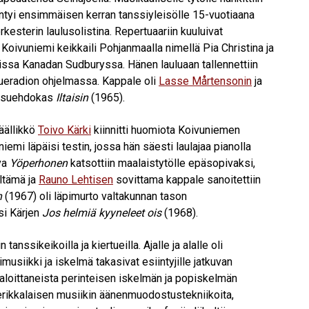
iintyi ensimmäisen kerran tanssiyleisölle 15-vuotiaana
esterin laulusolistina. Repertuaariin kuuluivat
. Koivuniemi keikkaili Pohjanmaalla nimellä Pia Christina ja
vissa Kanadan Sudburyssa. Hänen lauluaan tallennettiin
ueradion ohjelmassa. Kappale oli
Lasse Mårtensonin
ja
iisuehdokas
Iltaisin
(1965).
äällikkö
Toivo Kärki
kiinnitti huomiota Koivuniemen
mi läpäisi testin, jossa hän säesti laulajaa pianolla
va
Yöperhonen
katsottiin maalaistytölle epäsopivaksi,
ltämä ja
Rauno Lehtisen
sovittama kappale sanoitettiin
n
(1967) oli läpimurto valtakunnan tason
si Kärjen
Jos helmiä kyyneleet ois
(1968).
tanssikeikoilla ja kiertueilla. Ajalle ja alalle oli
usiikki ja iskelmä takasivat esiintyjille jatkuvan
aloittaneista perinteisen iskelmän ja popiskelmän
erikkalaisen musiikin äänenmuodostustekniikoita,