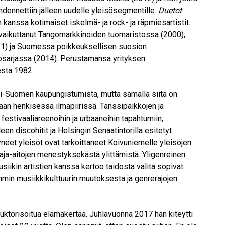
dennettiin jälleen uudelle yleisösegmentille.
Duetot
 kanssa kotimaiset iskelmä- ja rock- ja räpmiesartistit.
vaikuttanut Tangomarkkinoiden tuomaristossa (2000),
1) ja Suomessa poikkeuksellisen suosion
osarjassa (2014). Perustamansa yrityksen
esta 1982.
ri-Suomen kaupungistumista, mutta samalla siitä on
aan henkisessä ilmapiirissä. Tanssipaikkojen ja
 festivaaliareenoihin ja urbaaneihin tapahtumiin;
en discohitit ja Helsingin Senaatintorilla esitetyt
neet yleisöt ovat tarkoittaneet Koivuniemelle yleisöjen
n raja-aitojen menestyksekästä ylittämistä. Yligenreinen
siikin artistien kanssa kertoo taidosta valita sopivat
min musiikkikulttuurin muutoksesta ja genrerajojen
auktorisoitua elämäkertaa. Juhlavuonna 2017 hän kiteytti