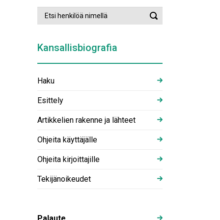
Etsi
Suorita
henkilöä
haku
nimellä
Kansallisbiografia
Haku
Esittely
Artikkelien rakenne ja lähteet
Ohjeita käyttäjälle
Ohjeita kirjoittajille
Tekijänoikeudet
Palaute