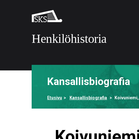
Siirry
pääsisältöön
Suomalaisen
kirjallisuuden
seura
Henkilöhistoria
Etusivulle
Kansallisbiografia
Etusivu
Kansallisbiografia
Koivuniemi, 
Koivuniemi