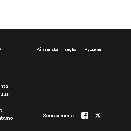
s
På svenska
English
Русский
äntö
vuus
t
Suomalaisen
Suomalais
Seuraa meitä:
ntamo
Kirjallisuuden
Kirjallisu
Seura
Seura