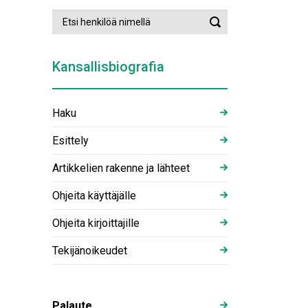
Etsi
Suorita
henkilöä
haku
nimellä
Kansallisbiografia
Haku
Esittely
Artikkelien rakenne ja lähteet
Ohjeita käyttäjälle
Ohjeita kirjoittajille
Tekijänoikeudet
Palaute