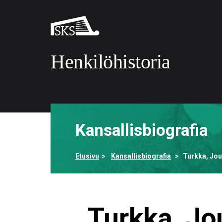
Siirry
pääsisältöön
Suomalaisen
kirjallisuuden
seura
Henkilöhistoria
Etusivulle
Kansallisbiografia
Etusivu
Kansallisbiografia
Turkka, Jou
Turkka, Jo