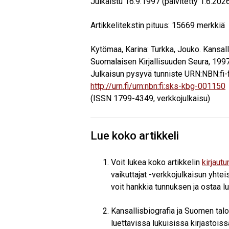
Julkaistu
16.9.1997
(päivitetty 1.6.202
Artikkelitekstin pituus:
15669
merkkiä
Kytömaa, Karina
:
Turkka, Jouko
. Kansal
Suomalaisen Kirjallisuuden Seura, 1997
Julkaisun pysyvä tunniste URN:NBN:fi-
http://urn.fi/urn:nbn:fi:sks-kbg-001150
(ISSN 1799-4349, verkkojulkaisu)
Lue koko artikkeli
Voit lukea koko artikkelin
kirjaut
vaikuttajat -verkkojulkaisun yhteis
voit hankkia tunnuksen ja ostaa l
Kansallisbiografia ja Suomen tal
luettavissa lukuisissa kirjastoiss