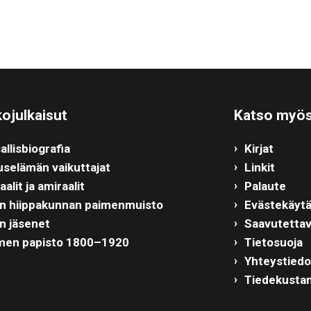
ojulkaisut
Katso myö
allisbiografia
Kirjat
uselämän vaikuttajat
Linkit
alit ja amiraalit
Palaute
n hiippakunnan paimenmuisto
Evästekäyt
n jäsenet
Saavutetta
en papisto 1800–1920
Tietosuoja
Yhteystiedo
Tiedekusta