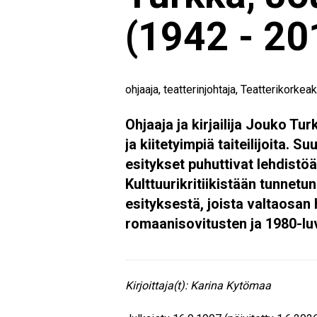
(1942 - 20
ohjaaja, teatterinjohtaja, Teatterikorkeak
Ohjaaja ja kirjailija Jouko Tu
ja kiitetyimpiä taiteilijoita. S
esitykset puhuttivat lehdistöä
Kulttuurikritiikistään tunnet
esityksestä, joista valtaosan
romaanisovitusten ja 1980-lu
Kirjoittaja(t):
Karina Kytömaa