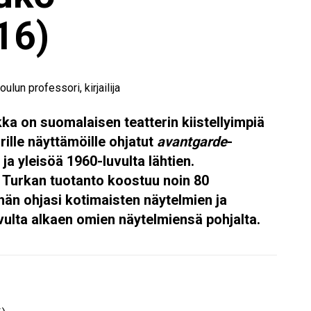
16)
oulun professori, kirjailija
rkka on suomalaisen teatterin kiistellyimpiä
uurille näyttämöille ohjatut
avantgarde
-
 ja yleisöä 1960-luvulta lähtien.
un Turkan tuotanto koostuu noin 80
 hän ohjasi kotimaisten näytelmien ja
vulta alkaen omien näytelmiensä pohjalta.