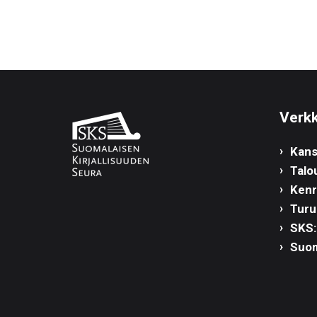
Verkk
Kans
Talo
Kenra
Turu
SKS:
Suom