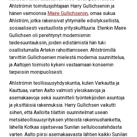
Ahlströmin toimitusjohtajaan Harry Gullichseniin ja
hänen vaimoonsa
Maire Gullichseniin
, omaa sukua
Ahlström, jotka rakensivat yhtymälle edistyksellistä,
sosiaalisesti vastuullista yrityskulttuuria. Etenkin Maire
Gullichsen oli perehtynyt modernismin
taidesuuntauksiin, joiden edistämistä hän tuki
osallistumalla Artekin rahoittamiseen. Ahlströmillä
tarvittiin Gullichsenien mielestä modernia suunnittelua,
ja Aaltojen toimisto kykeni vastaamaan konsernin
tarpeisiin monipuolisesti.
Ahlströmin teollisuusyhdyskuntia, kuten Varkautta ja
Kauttuaa, varten Aalto valmisti yleiskaavoja ja
asemakaavoja sekä suunnitteli työntekijöiden asuntoja
ja yksittäisiä rakennuksia. Harry Gullichsen vaikutti
siihen, että Aallolta tilattiin suunnitelmat usean
metsäteollisuusyrityksen yhteistä rakennushanketta,
lähellä Kotkaa sijaitsevaa Sunilan selluloosatehdasta
varten. Aalto piirsi asemakaavasta lähtien kaikki Sunilan