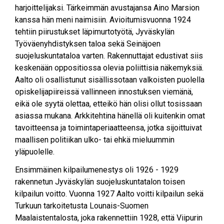
harjoittelijaksi. Tärkeimmän avustajansa Aino Marsion
kanssa hän meni naimisiin. Avioitumisvuonna 1924
tehtiin piirustukset läpimurtotyötä, Jyväskylän
Työväenyhdistyksen taloa sekä Seinäjoen
suojeluskuntataloa varten. Rakennuttajat edustivat siis
keskenään oppositiossa olevia poliittisia näkemyksiä.
Aalto oli osallistunut sisällissotaan valkoisten puolella
opiskelijapiireissä vallinneen innostuksen viemänä,
eikä ole syytä olettaa, etteikö hän olisi ollut tosissaan
asiassa mukana. Arkkitehtina hänellä oli kuitenkin omat
tavoitteensa ja toimintaperiaatteensa, jotka sijoittuivat
maallisen politiikan ulko- tai ehkä mieluummin
yläpuolelle.
Ensimmäinen kilpailumenestys oli 1926 - 1929
rakennetun Jyväskylän suojeluskuntatalon toisen
kilpailun voitto. Vuonna 1927 Aalto voitti kilpailun sekä
Turkuun tarkoitetusta Lounais-Suomen
Maalaistentalosta, joka rakennettiin 1928, että Viipurin