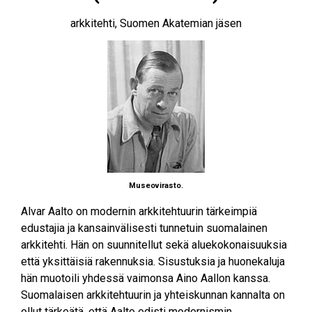
arkkitehti, Suomen Akatemian jäsen
Museovirasto.
Alvar Aalto on modernin arkkitehtuurin tärkeimpiä
edustajia ja kansainvälisesti tunnetuin suomalainen
arkkitehti. Hän on suunnitellut sekä aluekokonaisuuksia
että yksittäisiä rakennuksia. Sisustuksia ja huonekaluja
hän muotoili yhdessä vaimonsa Aino Aallon kanssa.
Suomalaisen arkkitehtuurin ja yhteiskunnan kannalta on
ollut tärkeätä, että Aalto edisti modernismin