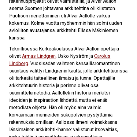
rakennusprojektit olivat valmisteilla, ja Alvar Aallon
asema Suomen johtavana arkkitehtina oli kiistaton.
Puolison menettäminen oli Alvar Aallolle vaikea
kokemus. Kolme vuotta myöhemmin hän solmi uuden
avioliiton avustajansa, arkkitehti Elissa Mäkiniemen
kanssa.
Teknillisessä Korkeakoulussa Alvar Aallon opettajia
olivat
Armas Lindgren
, Usko Nyström ja
Carolus
Lindberg
. Vuosisadan vaihteen kansallisromanttinen
suuntaus välittyi Lindgrenin kautta, jolle arkkitehtuurissa
oli tärkeätä taiteellinen ilmaisu ja tunne. Opettajille
arkkitehtuurin historia ja perinne olivat osa
suunnittelumetodia. Aallollekin historia merkitsi
ideoiden ja inspiraation lähdettä, mutta ei enää
metodista ohjetta. Hän oli myös aina valmis
korvaamaan menneiden sukupolvien pystyttämiä
rakennuksia omillaan. Aallossa ilmeni voimakkaana
länsimainen arkkitehti-ihanne: valistunut itsevaltias,
jonka tehtävä suunnittelijana ja rakennuttajan