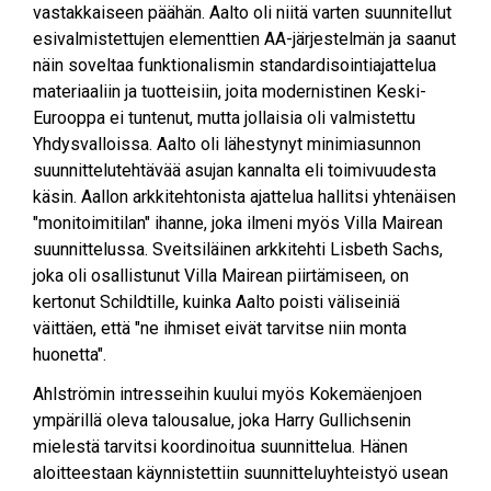
vastakkaiseen päähän. Aalto oli niitä varten suunnitellut
esivalmistettujen elementtien AA-järjestelmän ja saanut
näin soveltaa funktionalismin standardisointiajattelua
materiaaliin ja tuotteisiin, joita modernistinen Keski-
Eurooppa ei tuntenut, mutta jollaisia oli valmistettu
Yhdysvalloissa. Aalto oli lähestynyt minimiasunnon
suunnittelutehtävää asujan kannalta eli toimivuudesta
käsin. Aallon arkkitehtonista ajattelua hallitsi yhtenäisen
"monitoimitilan" ihanne, joka ilmeni myös Villa Mairean
suunnittelussa. Sveitsiläinen arkkitehti Lisbeth Sachs,
joka oli osallistunut Villa Mairean piirtämiseen, on
kertonut Schildtille, kuinka Aalto poisti väliseiniä
väittäen, että "ne ihmiset eivät tarvitse niin monta
huonetta".
Ahlströmin intresseihin kuului myös Kokemäenjoen
ympärillä oleva talousalue, joka Harry Gullichsenin
mielestä tarvitsi koordinoitua suunnittelua. Hänen
aloitteestaan käynnistettiin suunnitteluyhteistyö usean