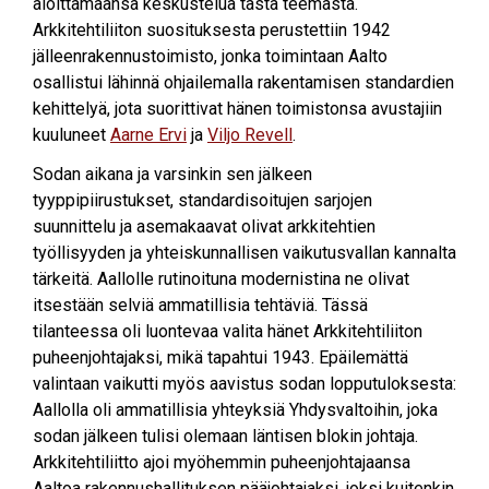
aloittamaansa keskustelua tästä teemasta.
Arkkitehtiliiton suosituksesta perustettiin 1942
jälleenrakennustoimisto, jonka toimintaan Aalto
osallistui lähinnä ohjailemalla rakentamisen standardien
kehittelyä, jota suorittivat hänen toimistonsa avustajiin
kuuluneet
Aarne Ervi
ja
Viljo Revell
.
Sodan aikana ja varsinkin sen jälkeen
tyyppipiirustukset, standardisoitujen sarjojen
suunnittelu ja asemakaavat olivat arkkitehtien
työllisyyden ja yhteiskunnallisen vaikutusvallan kannalta
tärkeitä. Aallolle rutinoituna modernistina ne olivat
itsestään selviä ammatillisia tehtäviä. Tässä
tilanteessa oli luontevaa valita hänet Arkkitehtiliiton
puheenjohtajaksi, mikä tapahtui 1943. Epäilemättä
valintaan vaikutti myös aavistus sodan lopputuloksesta:
Aallolla oli ammatillisia yhteyksiä Yhdysvaltoihin, joka
sodan jälkeen tulisi olemaan läntisen blokin johtaja.
Arkkitehtiliitto ajoi myöhemmin puheenjohtajaansa
Aaltoa rakennushallituksen pääjohtajaksi, joksi kuitenkin