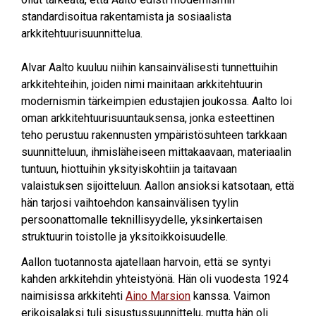
standardisoitua rakentamista ja sosiaalista
arkkitehtuurisuunnittelua.
Alvar Aalto kuuluu niihin kansainvälisesti tunnettuihin
arkkitehteihin, joiden nimi mainitaan arkkitehtuurin
modernismin tärkeimpien edustajien joukossa. Aalto loi
oman arkkitehtuurisuuntauksensa, jonka esteettinen
teho perustuu rakennusten ympäristösuhteen tarkkaan
suunnitteluun, ihmisläheiseen mittakaavaan, materiaalin
tuntuun, hiottuihin yksityiskohtiin ja taitavaan
valaistuksen sijoitteluun. Aallon ansioksi katsotaan, että
hän tarjosi vaihtoehdon kansainvälisen tyylin
persoonattomalle teknillisyydelle, yksinkertaisen
struktuurin toistolle ja yksitoikkoisuudelle.
Aallon tuotannosta ajatellaan harvoin, että se syntyi
kahden arkkitehdin yhteistyönä. Hän oli vuodesta 1924
naimisissa arkkitehti
Aino Marsion
kanssa. Vaimon
erikoisalaksi tuli sisustussuunnittelu, mutta hän oli