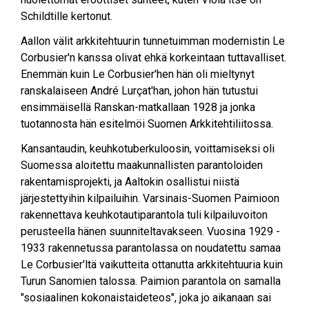
Schildtille kertonut.
Aallon välit arkkitehtuurin tunnetuimman modernistin Le
Corbusier'n kanssa olivat ehkä korkeintaan tuttavalliset.
Enemmän kuin Le Corbusier'hen hän oli mieltynyt
ranskalaiseen André Lurçat'han, johon hän tutustui
ensimmäisellä Ranskan-matkallaan 1928 ja jonka
tuotannosta hän esitelmöi Suomen Arkkitehtiliitossa.
Kansantaudin, keuhkotuberkuloosin, voittamiseksi oli
Suomessa aloitettu maakunnallisten parantoloiden
rakentamisprojekti, ja Aaltokin osallistui niistä
järjestettyihin kilpailuihin. Varsinais-Suomen Paimioon
rakennettava keuhkotautiparantola tuli kilpailuvoiton
perusteella hänen suunniteltavakseen. Vuosina 1929 -
1933 rakennetussa parantolassa on noudatettu samaa
Le Corbusier'ltä vaikutteita ottanutta arkkitehtuuria kuin
Turun Sanomien talossa. Paimion parantola on samalla
"sosiaalinen kokonaistaideteos", joka jo aikanaan sai