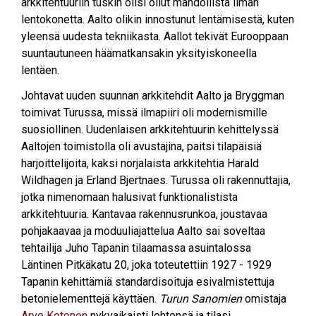
arkkitehtuuriin tuskin olisi ollut mahdollista ilman
lentokonetta. Aalto olikin innostunut lentämisestä, kuten
yleensä uudesta tekniikasta. Aallot tekivät Eurooppaan
suuntautuneen häämatkansakin yksityiskoneella
lentäen.
Johtavat uuden suunnan arkkitehdit Aalto ja Bryggman
toimivat Turussa, missä ilmapiiri oli modernismille
suosiollinen. Uudenlaisen arkkitehtuurin kehittelyssä
Aaltojen toimistolla oli avustajina, paitsi tilapäisiä
harjoittelijoita, kaksi norjalaista arkkitehtia Harald
Wildhagen ja Erland Bjertnaes. Turussa oli rakennuttajia,
jotka nimenomaan halusivat funktionalistista
arkkitehtuuria. Kantavaa rakennusrunkoa, joustavaa
pohjakaavaa ja moduuliajattelua Aalto sai soveltaa
tehtailija Juho Tapanin tilaamassa asuintalossa
Läntinen Pitkäkatu 20, joka toteutettiin 1927 - 1929
Tapanin kehittämiä standardisoituja esivalmistettuja
betonielementtejä käyttäen.
Turun Sanomien
omistaja
Arvo Ketonen
nykyaikaisti lehtensä ja tilasi