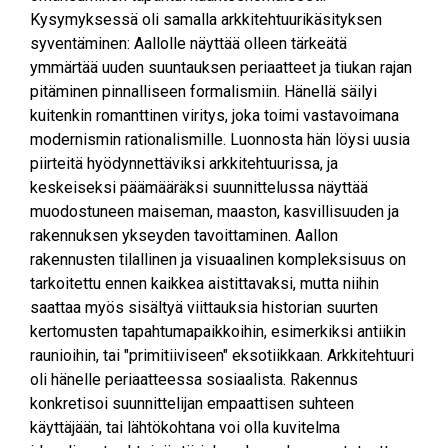
Kysymyksessä oli samalla arkkitehtuurikäsityksen
syventäminen: Aallolle näyttää olleen tärkeätä
ymmärtää uuden suuntauksen periaatteet ja tiukan rajan
pitäminen pinnalliseen formalismiin. Hänellä säilyi
kuitenkin romanttinen viritys, joka toimi vastavoimana
modernismin rationalismille. Luonnosta hän löysi uusia
piirteitä hyödynnettäviksi arkkitehtuurissa, ja
keskeiseksi päämääräksi suunnittelussa näyttää
muodostuneen maiseman, maaston, kasvillisuuden ja
rakennuksen ykseyden tavoittaminen. Aallon
rakennusten tilallinen ja visuaalinen kompleksisuus on
tarkoitettu ennen kaikkea aistittavaksi, mutta niihin
saattaa myös sisältyä viittauksia historian suurten
kertomusten tapahtumapaikkoihin, esimerkiksi antiikin
raunioihin, tai "primitiiviseen" eksotiikkaan. Arkkitehtuuri
oli hänelle periaatteessa sosiaalista. Rakennus
konkretisoi suunnittelijan empaattisen suhteen
käyttäjään, tai lähtökohtana voi olla kuvitelma