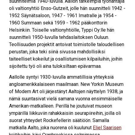
suunnitelmia 1940-luvulla. Aallon tärkeimpiä työnantajia
oli valtionyhtiö Enso-Gutzeit, jolle hän suunnitteli 1942 -
1952 Säynätsaloon, 1947 - 1961 Imatralle ja 1954 -
1960 Summaan sekä 1959 - 1962 pääkonttorin
Helsinkiin. Toiselle valtionyhtiölle, Typpi Oy:lle hän
suunnitteli 1950-luvulla tehdaslaitoksen Ouluun.
Teollisuuden projektit antoivat toimistolle taloudellisen
perustan, joka teki siinä sivussa mahdollisiksi
taiteelliset kokeilut ja osallistumisen kilpailuihin, joihin
sijoitettu työ oli aina tuloksiltaan epävarmaa.
Aallolle syntyi 1930-luvulla ammatillisia yhteyksiä
angloamerikkalaiseen maailmaan. New Yorkin Museum
of Modern Art oli järjestänyt Aaltojen näyttelyn 1938, ja
nämä suuntasivat vielä samana vuonna ensimmäiselle
Amerikan-matkalleen. Perillä he joutuivat museon
ympärillä liikkuviin rahakkaisiin seurapiireihin, joilla oli
suorat yhteydet Rockefellerin säätiöön. Samalla
matkalla Aalto, joka nuorena oli kuulunut
Eliel Saarisen
kriitikoihin, kävi Cranbrookissa solmimassa