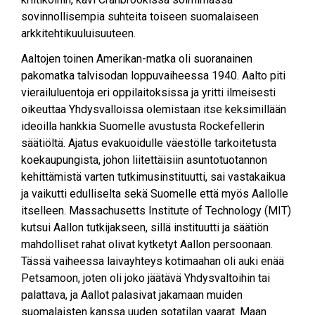
sovinnollisempia suhteita toiseen suomalaiseen
arkkitehtikuuluisuuteen.
Aaltojen toinen Amerikan-matka oli suoranainen
pakomatka talvisodan loppuvaiheessa 1940. Aalto piti
vierailuluentoja eri oppilaitoksissa ja yritti ilmeisesti
oikeuttaa Yhdysvalloissa olemistaan itse keksimillään
ideoilla hankkia Suomelle avustusta Rockefellerin
säätiöltä. Ajatus evakuoidulle väestölle tarkoitetusta
koekaupungista, johon liitettäisiin asuntotuotannon
kehittämistä varten tutkimusinstituutti, sai vastakaikua
ja vaikutti edulliselta sekä Suomelle että myös Aallolle
itselleen. Massachusetts Institute of Technology (MIT)
kutsui Aallon tutkijakseen, sillä instituutti ja säätiön
mahdolliset rahat olivat kytketyt Aallon persoonaan.
Tässä vaiheessa laivayhteys kotimaahan oli auki enää
Petsamoon, joten oli joko jäätävä Yhdysvaltoihin tai
palattava, ja Aallot palasivat jakamaan muiden
suomalaisten kanssa uuden sotatilan vaarat. Maan