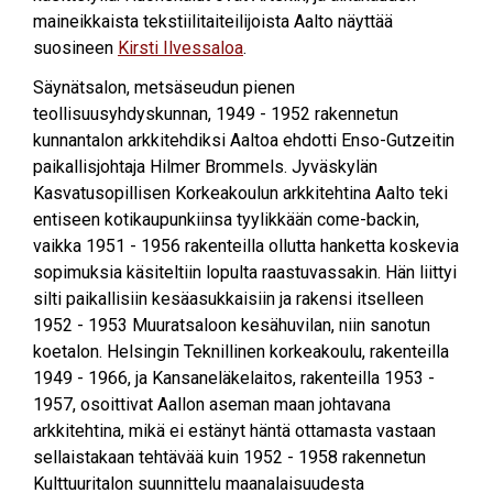
maineikkaista tekstiilitaiteilijoista Aalto näyttää
suosineen
Kirsti Ilvessaloa
.
Säynätsalon, metsäseudun pienen
teollisuusyhdyskunnan, 1949 - 1952 rakennetun
kunnantalon arkkitehdiksi Aaltoa ehdotti Enso-Gutzeitin
paikallisjohtaja Hilmer Brommels. Jyväskylän
Kasvatusopillisen Korkeakoulun arkkitehtina Aalto teki
entiseen kotikaupunkiinsa tyylikkään come-backin,
vaikka 1951 - 1956 rakenteilla ollutta hanketta koskevia
sopimuksia käsiteltiin lopulta raastuvassakin. Hän liittyi
silti paikallisiin kesäasukkaisiin ja rakensi itselleen
1952 - 1953 Muuratsaloon kesähuvilan, niin sanotun
koetalon. Helsingin Teknillinen korkeakoulu, rakenteilla
1949 - 1966, ja Kansaneläkelaitos, rakenteilla 1953 -
1957, osoittivat Aallon aseman maan johtavana
arkkitehtina, mikä ei estänyt häntä ottamasta vastaan
sellaistakaan tehtävää kuin 1952 - 1958 rakennetun
Kulttuuritalon suunnittelu maanalaisuudesta