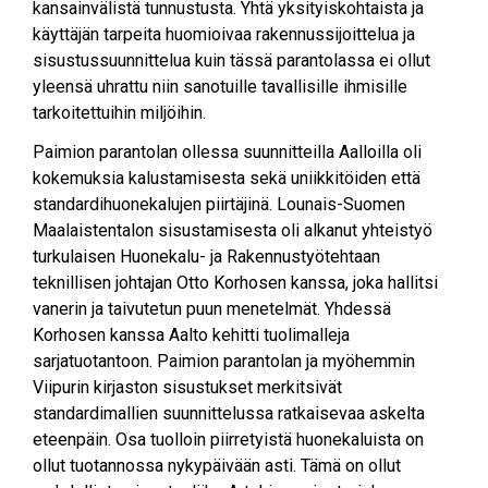
kansainvälistä tunnustusta. Yhtä yksityiskohtaista ja
käyttäjän tarpeita huomioivaa rakennussijoittelua ja
sisustussuunnittelua kuin tässä parantolassa ei ollut
yleensä uhrattu niin sanotuille tavallisille ihmisille
tarkoitettuihin miljöihin.
Paimion parantolan ollessa suunnitteilla Aalloilla oli
kokemuksia kalustamisesta sekä uniikkitöiden että
standardihuonekalujen piirtäjinä. Lounais-Suomen
Maalaistentalon sisustamisesta oli alkanut yhteistyö
turkulaisen Huonekalu- ja Rakennustyötehtaan
teknillisen johtajan Otto Korhosen kanssa, joka hallitsi
vanerin ja taivutetun puun menetelmät. Yhdessä
Korhosen kanssa Aalto kehitti tuolimalleja
sarjatuotantoon. Paimion parantolan ja myöhemmin
Viipurin kirjaston sisustukset merkitsivät
standardimallien suunnittelussa ratkaisevaa askelta
eteenpäin. Osa tuolloin piirretyistä huonekaluista on
ollut tuotannossa nykypäivään asti. Tämä on ollut