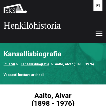
Siirry
FI
Suomalaisen
pääsisältöön
kirjallisuuden
seura
Henkilöhistoria
Tog
Etusivulle
navi
Kansallisbiografia
Etusivu
Kansallisbiografia
Aalto, Alvar (1898 - 1976)
Vapaasti luettava artikkeli
Aalto, Alvar
(1898 - 1976)