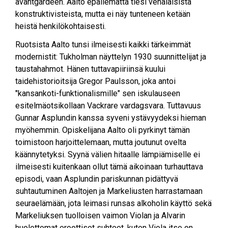
avantgardeen. Aalto epäilemättä tiesi venäläisistä
konstruktivisteista, mutta ei näy tunteneen ketään
heistä henkilökohtaisesti.
Ruotsista Aalto tunsi ilmeisesti kaikki tärkeimmät
modernistit: Tukholman näyttelyn 1930 suunnittelijat ja
taustahahmot. Hänen tuttavapiiriinsä kuului
taidehistorioitsija Gregor Paulsson, joka antoi
"kansankoti-funktionalismille" sen iskulauseen
esitelmäotsikollaan Vackrare vardagsvara. Tuttavuus
Gunnar Asplundin kanssa syveni ystävyydeksi hieman
myöhemmin. Opiskelijana Aalto oli pyrkinyt tämän
toimistoon harjoittelemaan, mutta joutunut ovelta
käännytetyksi. Syynä välien hitaalle lämpiämiselle ei
ilmeisesti kuitenkaan ollut tämä aikoinaan turhauttava
episodi, vaan Asplundin pariskunnan pidättyvä
suhtautuminen Aaltojen ja Markeliusten harrastamaan
seuraelämään, jota leimasi runsas alkoholin käyttö sekä
Markeliuksen tuolloisen vaimon Violan ja Alvarin
huolettomat eroottiset suhteet, kuten Viola itse on