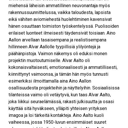
miehensä läheisin ammatillinen neuvonantaja myös
rakennussuunnittelussa, vaikka taloudesta, lapsista
eikä vähiten aviomiehestä huolehtiminen kavensivat
hänen osuuttaan toimiston työskentelyssä. Puolisoiden
erilaiset luonteet ilmeisesti täydensivät toisiaan. Aino
Aallon arvellaan tasaisempana ja realistisempana
hillinneen Alvar Aallolle tyypillisiä ylilyöntejä ja
päähänpistoja. Vaimon näkemys oli eduksi monen
projektin muotoutumiselle. Alvar Aalto oli
kokonaisvaltaisesti, emotionaalisesti ja ammatillisesti,
kiinnittynyt vaimoonsa, ja tämän hän myös tunnusti
esimerkiksi ilmoittamalla aina Aino Aallon
osallisuudesta projekteihin ja näyttelyihin. Sosiaalisissa
tilanteissa vaimo oli vetäytyvä, kun taas Alvar Aalto,
joka liikkui seuraelämässä, rakasti julkisuutta ja osasi
käyttää sitä hyväkseen, ylläpiti yhteisen yrityksen
imagoa ja loi tärkeitä kontakteja. Aino Aalto kuoli
vaiheessa, jossa 1950-luvun ensimmäiset suuret