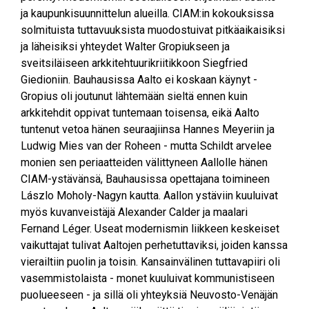
ja kaupunkisuunnittelun alueilla. CIAM:in kokouksissa
solmituista tuttavuuksista muodostuivat pitkäaikaisiksi
ja läheisiksi yhteydet Walter Gropiukseen ja
sveitsiläiseen arkkitehtuurikriitikkoon Siegfried
Giedioniin. Bauhausissa Aalto ei koskaan käynyt -
Gropius oli joutunut lähtemään sieltä ennen kuin
arkkitehdit oppivat tuntemaan toisensa, eikä Aalto
tuntenut vetoa hänen seuraajiinsa Hannes Meyeriin ja
Ludwig Mies van der Roheen - mutta Schildt arvelee
monien sen periaatteiden välittyneen Aallolle hänen
CIAM-ystävänsä, Bauhausissa opettajana toimineen
Lászlo Moholy-Nagyn kautta. Aallon ystäviin kuuluivat
myös kuvanveistäjä Alexander Calder ja maalari
Fernand Léger. Useat modernismin liikkeen keskeiset
vaikuttajat tulivat Aaltojen perhetuttaviksi, joiden kanssa
vierailtiin puolin ja toisin. Kansainvälinen tuttavapiiri oli
vasemmistolaista - monet kuuluivat kommunistiseen
puolueeseen - ja sillä oli yhteyksiä Neuvosto-Venäjän