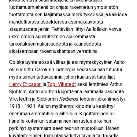
luottamusmiehenä on ohjata rakennetun ympäristön
tuottamista sen laajimmassa merkityksessä ja kaikissa
mahdollisissa aspekteissa asemakaavoista
sisustusdetaljeihin. Tehtävään liittyi Aallollakin vahva
usko omien suunnitelmien suuremmasta
tarkoituksenmukaisuudesta ja kauneudesta
aikaisempaan rakennuskantaan verrattuna.
Opiskeluyhteisössä vilkas ja esiintymiskykyinen Aalto
oli suosittu. Carolus Lindbergin seurassa hän tutustui
myös tämän tuttavapiiriin, johon kuuluivat taiteilijat
Henry Ericsson
ja
Topi Vikstedt
sekä lehtimies Arthur
Sjöblom. Aalto aloitteli kirjoittajana laatimalla pakinoita
Vikstedtin ja Sjöblomin
Kerberos
-lehteen, joka ilmestyi
1918 - 1921. Aallon myöhempi kirjoittelu keskittyi
enemmän ammatillisiin aiheisiin. Kirjoittaminen oli
hänelle kuitenkin satunnainen harrastus eikä hän
pyrkinyt systemaattiseen teorian muotoiluun. Hänen
kuvataiteellinen toimintansa liittyi tavalla tai toisella