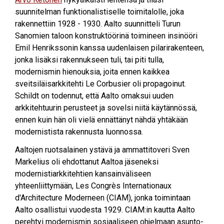
suunnitelman funktionalistiselle toimitalolle, joka
rakennettiin 1928 - 1930. Aalto suunnitteli Turun
Sanomien taloon konstruktöörinä toimineen insinööri
Emil Henrikssonin kanssa uudenlaisen pilarirakenteen,
jonka lisäksi rakennukseen tuli, tai piti tulla,
modernismin hienouksia, joita ennen kaikkea
sveitsiläisarkkitehti Le Corbusier oli propagoinut.
Schildt on todennut, että Aalto omaksui uuden
arkkitehtuurin perusteet ja sovelsi niitä käytännössä,
ennen kuin hän oli vielä ennättänyt nähdä yhtäkään
modernistista rakennusta luonnossa.
Aaltojen ruotsalainen ystävä ja ammattitoveri Sven
Markelius oli ehdottanut Aaltoa jäseneksi
modernistiarkkitehtien kansainväliseen
yhteenliittymään, Les Congrès Internationaux
d'Architecture Moderneen (CIAM), jonka toimintaan
Aalto osallistui vuodesta 1929. CIAM:in kautta Aalto
perehtyi modernismin sosiaaliseen ohjelmaan asunto-