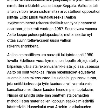
nimitettiin arkkitehti Jussi Lappi-Seppälä. Aallosta tuli
siten valtion rakennustoimintaa arvostelleen opposition
johtaja. Liitto julisti vastalauseeksi Aallon
syrjäyttämisestä rakennushallituksen työt jäsentensä
saartoon, jota kesti vuoteen 1957. Seuraavana vuonna
Aalto luopui puheenjohtajuudesta, mutta saattoi nyt
ottaa suunniteltavakseen uusia valtion
rakennushankkeita.
Aallon ammatillinen ura saavutti lakipisteensä 1950-
luvulla. Edellisen vuosikymmenen lopulla oli järjestetty
kilpailuja julkisista rakennushankkeista, joissa useassa
Aalto oli ollut voitokas. Nämä rakennukset edustavat
suomalaisen rakennusteollisuuden huippusaavutusta,
jota uniikkiudessa ja työn laadussa voi verrata vain
kansallisromanttisen kauden hienoimpiin tuotoksiin.
Niissä on juhlittu pula-ajan päättymistä parhaiden
mahdollisten materiaalien loppuun saakka mietityllä
käsittelyllä. Huonekalut ovat Artekin, ja aikakauden