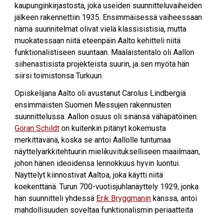
kaupunginkirjastosta, joka useiden suunnitteluvaiheiden
jälkeen rakennettiin 1935. Ensimmäisessä vaiheessaan
nämä suunnitelmat olivat vielä klassisistisia, mutta
muokatessaan niitä eteenpäin Aalto kehitteli niitä
funktionalistiseen suuntaan. Maalaistentalo oli Aallon
siihenastisista projekteista suurin, ja sen myötä hän
siirsi toimistonsa Turkuun.
Opiskelijana Aalto oli avustanut Carolus Lindbergiä
ensimmäisten Suomen Messujen rakennusten
suunnittelussa. Aallon osuus oli sinänsä vähäpätöinen.
Göran Schildt
on kuitenkin pitänyt kokemusta
merkittävänä, koska se antoi Aallolle tuntumaa
näyttelyarkkitehtuurin mielikuvitukselliseen maailmaan,
johon hänen ideoidensa lennokkuus hyvin luontui.
Näyttelyt kiinnostivat Aaltoa, joka käytti niitä
koekenttänä. Turun 700-vuotisjuhlanäyttely 1929, jonka
hän suunnitteli yhdessä
Erik Bryggmanin
kanssa, antoi
mahdollisuuden soveltaa funktionalismin periaatteita