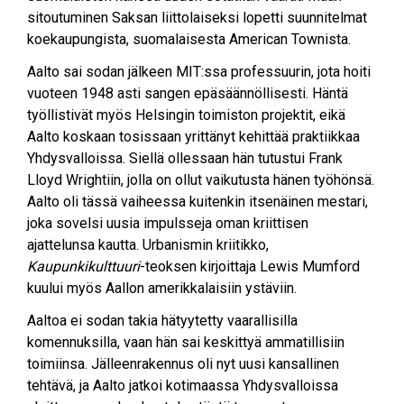
sitoutuminen Saksan liittolaiseksi lopetti suunnitelmat
koekaupungista, suomalaisesta American Townista.
Aalto sai sodan jälkeen MIT:ssa professuurin, jota hoiti
vuoteen 1948 asti sangen epäsäännöllisesti. Häntä
työllistivät myös Helsingin toimiston projektit, eikä
Aalto koskaan tosissaan yrittänyt kehittää praktiikkaa
Yhdysvalloissa. Siellä ollessaan hän tutustui Frank
Lloyd Wrightiin, jolla on ollut vaikutusta hänen työhönsä.
Aalto oli tässä vaiheessa kuitenkin itsenäinen mestari,
joka sovelsi uusia impulsseja oman kriittisen
ajattelunsa kautta. Urbanismin kriitikko,
Kaupunkikulttuuri
-teoksen kirjoittaja Lewis Mumford
kuului myös Aallon amerikkalaisiin ystäviin.
Aaltoa ei sodan takia hätyytetty vaarallisilla
komennuksilla, vaan hän sai keskittyä ammatillisiin
toimiinsa. Jälleenrakennus oli nyt uusi kansallinen
tehtävä, ja Aalto jatkoi kotimaassa Yhdysvalloissa