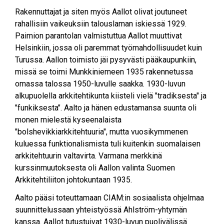
Rakennuttajat ja siten myös Aallot olivat joutuneet
rahallisiin vaikeuksiin talouslaman iskiessä 1929.
Paimion parantolan valmistuttua Aallot muuttivat
Helsinkiin, jossa oli paremmat työmahdollisuudet kuin
Turussa. Aallon toimisto jäi pysyvästi pääkaupunkiin,
missä se toimi Munkkiniemeen 1935 rakennetussa
omassa talossa 1950-luvulle saakka. 1930-luvun
alkupuolella arkkitehtikunta kiisteli vielä "tradiksesta" ja
"funkiksesta". Aalto ja hänen edustamansa suunta oli
monen mielestä kyseenalaista
"bolshevikkiarkkitehtuuria", mutta vuosikymmenen
kuluessa funktionalismista tuli kuitenkin suomalaisen
arkkitehtuurin valtavirta. Varmana merkkinä
kurssinmuutoksesta oli Aallon valinta Suomen
Arkkitehtiliiton johtokuntaan 1935.
Aalto pääsi toteuttamaan CIAM:in sosiaalista ohjelmaa
suunnittelussaan yhteistyössä Ahlström-yhtymän
kanssa. Aallot tutustuivat 1930-luvun puolivälissä