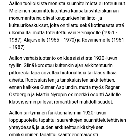
Aallon tuolloisista monista suunnitelmista ei toteutunut.
Mieleinen suunnittelutehtävä kansalaisyhteiskunnan
monumentteina olivat kaupunkien hallinto- ja
kulttuurikeskukset, joita on tilattu sekä kotimaasta että
ulkomailta, mutta toteutettu vain Seinäjoelle (1951 -
1987), Alajärvelle (1965 - 1970) ja Rovaniemelle (1961
- 1987).
Aallon varhaistuotanto on klassisistista 1920-luvun
tyyliin. Siinä korostuu kuitenkin ajan arkkitehtuurin
pittoreski tapa soveltaa historiallisia tai klassillisia
aiheita. Ruotsalaisten ja tanskalaisten arkkitehtien,
ennen kaikkea Gunnar Asplundin, mutta myös Ragnar
Östbergin ja Martin Nyropin esimerkki osoitti Aallolle
klassisismin piilevät romanttiset mahdollisuudet.
Aallon siirtyminen funktionalismiin 1920-luvun
loppupuolella tapahtui suurehkojen suunnittelutehtävien
yhteydessä, ja uuden arkkitehtuurikäsityksen
omaksuminen tapahtui käänteenomaisesti.