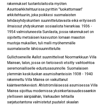
rakennukset tuotantolaitosta myöten.
Asuntoarkkitehtuurissa pyrittiin "luokattomaan"
arkkitehtuuriin, joka poikkesi suomalaisten
tehdasyhdyskuntien suunnittelutavasta eikä erityisesti
ilmaissut yhdyskunnan sosiaalista hierarkiaa. 1936 -
1954 valmistuneesta Sunilasta, jossa rakennukset on
sijoitettu metsäisen kasvuston lomaan maaston
muotoja mukaillen, tuli malli myöhemmälle
suomalaiselle lähiösuunnittelulle.
Gullichseneille Aallot suunnittelivat Noormarkkuun Villa
Mairean, talon, jossa on tietoisesti etsitty vaihtoehtoa
seremonialliselle edustusasunnolle. Suomalaisen
ylemmän keskiluokan asumisihanteisiin 1938 - 1940
rakennettu Villa Mairea on vaikuttanut
käänteentekevästi. Ahlströmiläisessä asumisessa Villa
Mairea sijoittuu modernissa yksinkertaisuudessaankin
ylelliseen ääripäähän, Varkauden tehtailla
sarjatuotantona valmistetut puutalot skaalan