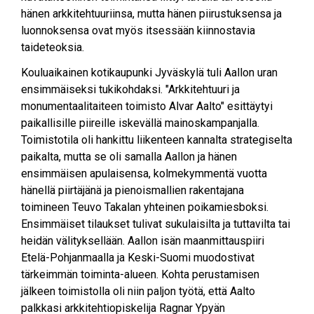
hänen arkkitehtuuriinsa, mutta hänen piirustuksensa ja
luonnoksensa ovat myös itsessään kiinnostavia
taideteoksia.
Kouluaikainen kotikaupunki Jyväskylä tuli Aallon uran
ensimmäiseksi tukikohdaksi. "Arkkitehtuuri ja
monumentaalitaiteen toimisto Alvar Aalto" esittäytyi
paikallisille piireille iskevällä mainoskampanjalla.
Toimistotila oli hankittu liikenteen kannalta strategiselta
paikalta, mutta se oli samalla Aallon ja hänen
ensimmäisen apulaisensa, kolmekymmentä vuotta
hänellä piirtäjänä ja pienoismallien rakentajana
toimineen Teuvo Takalan yhteinen poikamiesboksi.
Ensimmäiset tilaukset tulivat sukulaisilta ja tuttavilta tai
heidän välityksellään. Aallon isän maanmittauspiiri
Etelä-Pohjanmaalla ja Keski-Suomi muodostivat
tärkeimmän toiminta-alueen. Kohta perustamisen
jälkeen toimistolla oli niin paljon työtä, että Aalto
palkkasi arkkitehtiopiskelija Ragnar Ypyän