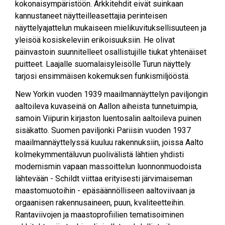
kokonaisympäristöön. Arkkitehdit eivät suinkaan
kannustaneet näytteilleasettajia perinteisen
näyttelyajattelun mukaiseen mielikuvituksellisuuteen ja
yleisöä kosiskeleviin erikoisuuksiin. He olivat
päinvastoin suunnitelleet osallistujille tiukat yhtenäiset
puitteet. Laajalle suomalaisyleisölle Turun näyttely
tarjosi ensimmäisen kokemuksen funkismiljööstä.
New Yorkin vuoden 1939 maailmannäyttelyn paviljongin
aaltoileva kuvaseinä on Aallon aiheista tunnetuimpia,
samoin Viipurin kirjaston luentosalin aaltoileva puinen
sisäkatto. Suomen paviljonki Pariisin vuoden 1937
maailmannäyttelyssä kuuluu rakennuksiin, joissa Aalto
kolmekymmentäluvun puolivälistä lähtien yhdisti
modernismin vapaan massoittelun luonnonmuodoista
lähtevään - Schildt viittaa erityisesti järvimaiseman
maastomuotoihin - epäsäännölliseen aaltoviivaan ja
orgaanisen rakennusaineen, puun, kvaliteetteihin.
Rantaviivojen ja maastoprofiilien tematisoiminen