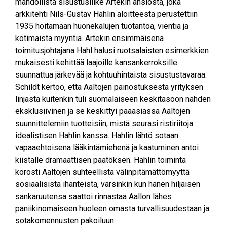
mahdollista sisustusliike Artekin ansiosta, joka
arkkitehti Nils-Gustav Hahlin aloitteesta perustettiin
1935 hoitamaan huonekalujen tuotantoa, vientiä ja
kotimaista myyntiä. Artekin ensimmäisenä
toimitusjohtajana Hahl halusi ruotsalaisten esimerkkien
mukaisesti kehittää laajoille kansankerroksille
suunnattua järkevää ja kohtuuhintaista sisustustavaraa.
Schildt kertoo, että Aaltojen painostuksesta yrityksen
linjasta kuitenkin tuli suomalaiseen keskitasoon nähden
eksklusiivinen ja se keskittyi pääasiassa Aaltojen
suunnittelemiin tuotteisiin, mistä seurasi ristiriitoja
idealistisen Hahlin kanssa. Hahlin lähtö sotaan
vapaaehtoisena lääkintämiehenä ja kaatuminen antoi
kiistalle dramaattisen päätöksen. Hahlin toiminta
korosti Aaltojen suhteellista välinpitämättömyyttä
sosiaalisista ihanteista, varsinkin kun hänen hiljaisen
sankaruutensa saattoi rinnastaa Aallon lähes
paniikinomaiseen huoleen omasta turvallisuudestaan ja
sotakomennusten pakoiluun.