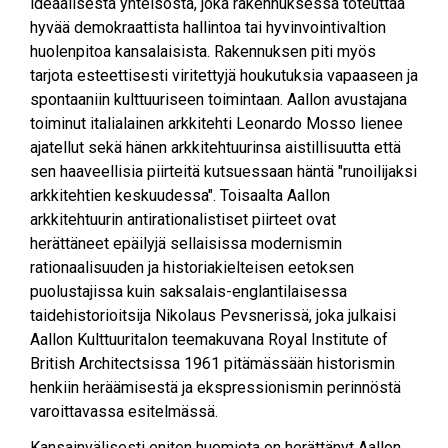
ideaalisesta yhteisöstä, joka rakennuksessa toteuttaa
hyvää demokraattista hallintoa tai hyvinvointivaltion
huolenpitoa kansalaisista. Rakennuksen piti myös
tarjota esteettisesti viritettyjä houkutuksia vapaaseen ja
spontaaniin kulttuuriseen toimintaan. Aallon avustajana
toiminut italialainen arkkitehti Leonardo Mosso lienee
ajatellut sekä hänen arkkitehtuurinsa aistillisuutta että
sen haaveellisia piirteitä kutsuessaan häntä "runoilijaksi
arkkitehtien keskuudessa". Toisaalta Aallon
arkkitehtuurin antirationalistiset piirteet ovat
herättäneet epäilyjä sellaisissa modernismin
rationaalisuuden ja historiakielteisen eetoksen
puolustajissa kuin saksalais-englantilaisessa
taidehistorioitsija Nikolaus Pevsnerissä, joka julkaisi
Aallon Kulttuuritalon teemakuvana Royal Institute of
British Architectsissa 1961 pitämässään historismin
henkiin heräämisestä ja ekspressionismin perinnöstä
varoittavassa esitelmässä.
Kansainvälisesti eniten huomiota on herättänyt Aallon