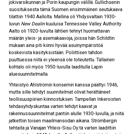
jokivarsikunnan ja Porin kaupungin välillä. Gullichsenin
suosituksesta tämä Suomen ensimmäinen seutukaava
tilattiin 1940 Aallolta. Mallina oli Yhdysvaltain 1930-
luvun
New Dealin
kuuluisa Tennessee Valley Authority.
Aalto oli 1920-luvulta lähtien tehnyt huomattavan
määrän yleis- ja asemakaavoja, joissa hän Schildtin
mukaan aina piti kiinni hyvää asuinympäristöä
koskevista käsityksistään. Poliittisen tahdon
puuttuessa niitä ei yleensä ole toteutettu. Tällainen
kohtalo oli myös 1950-luvulla laaditulla Lapin
aluesuunnitelmalla.
Yhteistyö Ahlströmin konsernin kanssa päättyi 1946,
mutta sille tehdyt suunnitelmat olivat herättäneet
teollisuuspiirien kiinnostuksen. Tampellan Inkeroisten
tehdasyhdyskuntaa varten tehdyt kaavat ja
rakennussuunnitelmat pantiin alulle 1930-luvulla, ja niitä
jatkettiin toisen maailmansodan aikana. Strömbergin
tehtaita ja Vanajan Yhteis-Sisu Oy:tä varten laadittiin