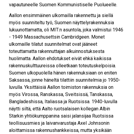
vapautuneelle Suomen Kommunistiselle Puolueelle.
Aallon ensimmäinen ulkomailla rakennettu ja siellä
myös suunniteltu työ, Suomen näyttelyrakennuksia
lukuunottamatta, oli MIT:n asuntola, joka valmistui 1946
- 1949 Massachusettsin Cambridgeen. Monet
ulkomaille tilatut suunnitelmat ovat jääneet
toteuttamatta rakennuttajan alkuinnostuksesta
huolimatta. Aallon ehdotukset eivät ehkä kaikissa
rakennuskulttuureissa olleetkaan toteutuskelpoisia.
Suomen ulkopuolella hänen rakennuksiaan on eniten
Saksassa, jonne häneltä tilattiin suunnitelmia jo 1950-
luvulla. Yksittäisiä Aallon toimiston rakennuksia on
myös Virossa, Ranskassa, Sveitsissä, Tanskassa,
Bangladeshissa, Italiassa ja Ruotsissa. 1940-luvulla
näytti siltä, että Aalto ruotsalaisen kollegan Albin
Starkin yhtiökumppanina saisi jalansijaa Ruotsissa
teollisuusmies ja laivanvarustaja Axel Johnsonin
aloittamissa rakennushankkeissa, mutta yksikään