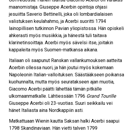
maanomistaja. Giuseppe Acerbin opintoja ohjasi
jesuiitta Saverio Bettinelli, joka oli lombardialaisen
valistuksen keulahahmo, ja Acerbi suoritti 1794
lainopillisen tutkinnon Pavian yliopistossa. Hän opiskeli
ahkerasti myös musiikkia, ja hänestä tuli taitava
klarinetinsoittaja. Acerbi myös sävelsi itse, joitakin
kappaleita myös Suomen-matkansa aikana.
Italiaan oli saapunut Ranskan vallankumouksen aatteita
Acerbin ollessa nuori, ja hän joutui myös kokemaan
Napoleonin Italian-valloituksen. Säästääkseen poikansa
kuohunnalta, mutta myös seuratakseen ajan muotia,
Giacomo Acerbi päätti lähettää tämän pitkälle
ulkomaanmatkalle. Lähtiessään 1796
Grand Tourille
Giuseppe Acerbi oli 23-vuotias. Suuri seikkailu vei
hänet Italiasta aina Nordkappiin asti.
Matkattuaan Wienin kautta Saksan halki Acerbi saapui
1798 Skandinaviaan. Hän vietti talven 1799