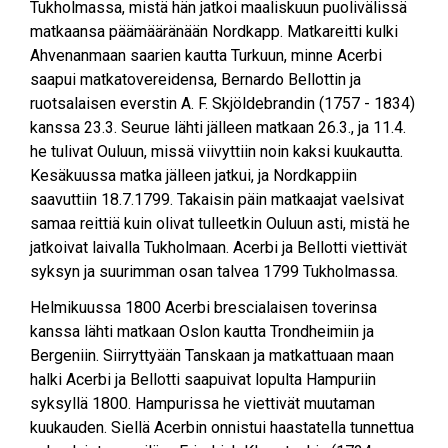
Tukholmassa, mistä hän jatkoi maaliskuun puolivälissä
matkaansa päämääränään Nordkapp. Matkareitti kulki
Ahvenanmaan saarien kautta Turkuun, minne Acerbi
saapui matkatovereidensa, Bernardo Bellottin ja
ruotsalaisen everstin A. F. Skjöldebrandin (1757 - 1834)
kanssa 23.3. Seurue lähti jälleen matkaan 26.3., ja 11.4.
he tulivat Ouluun, missä viivyttiin noin kaksi kuukautta.
Kesäkuussa matka jälleen jatkui, ja Nordkappiin
saavuttiin 18.7.1799. Takaisin päin matkaajat vaelsivat
samaa reittiä kuin olivat tulleetkin Ouluun asti, mistä he
jatkoivat laivalla Tukholmaan. Acerbi ja Bellotti viettivät
syksyn ja suurimman osan talvea 1799 Tukholmassa.
Helmikuussa 1800 Acerbi brescialaisen toverinsa
kanssa lähti matkaan Oslon kautta Trondheimiin ja
Bergeniin. Siirryttyään Tanskaan ja matkattuaan maan
halki Acerbi ja Bellotti saapuivat lopulta Hampuriin
syksyllä 1800. Hampurissa he viettivät muutaman
kuukauden. Siellä Acerbin onnistui haastatella tunnettua