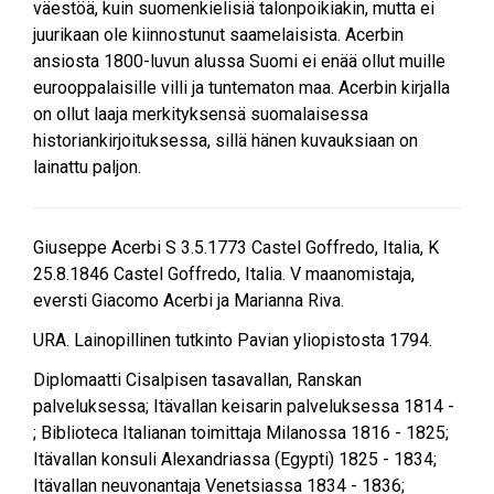
väestöä, kuin suomenkielisiä talonpoikiakin, mutta ei
juurikaan ole kiinnostunut saamelaisista. Acerbin
ansiosta 1800-luvun alussa Suomi ei enää ollut muille
eurooppalaisille villi ja tuntematon maa. Acerbin kirjalla
on ollut laaja merkityksensä suomalaisessa
historiankirjoituksessa, sillä hänen kuvauksiaan on
lainattu paljon.
Giuseppe Acerbi S 3.5.1773 Castel Goffredo, Italia, K
25.8.1846 Castel Goffredo, Italia. V maanomistaja,
eversti Giacomo Acerbi ja Marianna Riva.
URA. Lainopillinen tutkinto Pavian yliopistosta 1794.
Diplomaatti Cisalpisen tasavallan, Ranskan
palveluksessa; Itävallan keisarin palveluksessa 1814 -
; Biblioteca Italianan toimittaja Milanossa 1816 - 1825;
Itävallan konsuli Alexandriassa (Egypti) 1825 - 1834;
Itävallan neuvonantaja Venetsiassa 1834 - 1836;