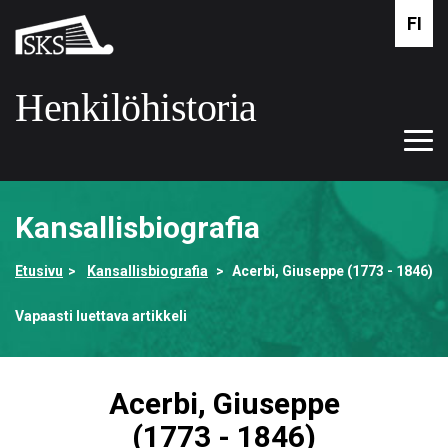
Siirry
FI
Suomalaisen
pääsisältöön
kirjallisuuden
seura
Henkilöhistoria
Tog
Etusivulle
navi
Kansallisbiografia
Etusivu
Kansallisbiografia
Acerbi, Giuseppe (1773 - 1846)
Vapaasti luettava artikkeli
Acerbi, Giuseppe
(1773 - 1846)