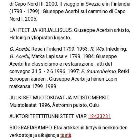
di Capo Nord III. 2000; Il viaggio in Svezia e in Finlandia
(1798 - 1799) : Giuseppe Acerbi sul cammino di Capo
Nord I. 2005.
LÄHTEET JA KIRJALLISUUS. Giuseppe Acerbin arkisto,
Helsingin yliopiston kirjasto.
G. Acerbi
, Resa i Finland 1799. 1953:
R. Wis
, Inledning;
G. Acerbi
, Matka Lapissa v. 1799. 1984; Giuseppe
Acerbi tra classicismo e restaurazione : atti del
convegno 31.5. - 2.6.1996. 1997;
E. Saarenheimo
, Retki
Euroopan ääreen : Giuseppe Acerbi ja hänen Lapin
matkansa 1799. 1989.
JULKISET MUOTOKUVAT JA MUISTOMERKIT.
Muistolaatat: 1996, Åströmin puisto, Oulu.
AUKTORITEETTITUNNISTEET. VIAF:
12433231
BIOGRAFIASAMPO. Etsi artikkeliin liittyviä henkilöiden
verkostoja ja aikajanoja
tästä
.