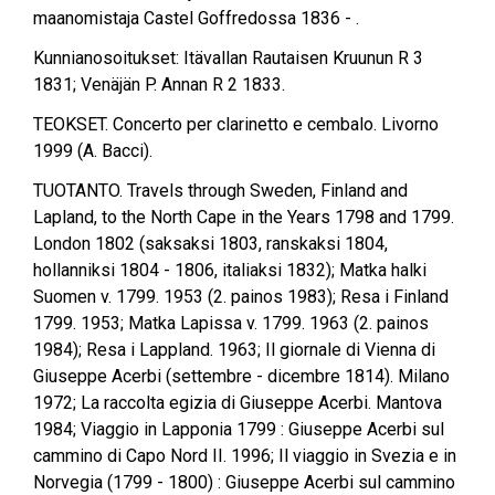
maanomistaja Castel Goffredossa 1836 - .
Kunnianosoitukset: Itävallan Rautaisen Kruunun R 3
1831; Venäjän P. Annan R 2 1833.
TEOKSET. Concerto per clarinetto e cembalo. Livorno
1999 (A. Bacci).
TUOTANTO. Travels through Sweden, Finland and
Lapland, to the North Cape in the Years 1798 and 1799.
London 1802 (saksaksi 1803, ranskaksi 1804,
hollanniksi 1804 - 1806, italiaksi 1832); Matka halki
Suomen v. 1799. 1953 (2. painos 1983); Resa i Finland
1799. 1953; Matka Lapissa v. 1799. 1963 (2. painos
1984); Resa i Lappland. 1963; Il giornale di Vienna di
Giuseppe Acerbi (settembre - dicembre 1814). Milano
1972; La raccolta egizia di Giuseppe Acerbi. Mantova
1984; Viaggio in Lapponia 1799 : Giuseppe Acerbi sul
cammino di Capo Nord II. 1996; Il viaggio in Svezia e in
Norvegia (1799 - 1800) : Giuseppe Acerbi sul cammino