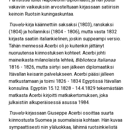
vakaviin vaikeuksiin arvosteltuaan kirjassaan satiirisin
keinoin Ruotsin kuningaskuntaa.
Travels
-kirja käännettiin saksaksi (1803), ranskaksi
(1804) ja hollanniksi (1804 - 1806), mutta vasta 1832
kirjasta saatiin italiankielinen, joskin suppeampi versio.
Tähän mennessä Acerbi oli jo kuitenkin jättänyt
nuoruutensa kiinnostuksen kohteet. Acerbi johti
maineikasta milanolaista lehteä,
Biblioteca Italianaa
1816 - 1826, mutta siirtyi sen jälkeen diplomaatiksi
Itävallan keisarin palvelukseen. Acerbi pääsi jälleen
matkustamaan ja toimi 1826 - 1834 Egyptissä Itävallan
konsulina. Egyptiin 15.12.1828 - 14.4.1829 tekemästään
matkasta Acerbi kirjoitti matkakertomuksen, joka
julkaistiin alkuperäisessä asussa 1984.
Travels
-kirjassaan Giuseppe Acerbi osoittaa suurta
kiinnostusta Suomea ja suomalaisia kohtaan. Hän kuvaa
sympaattisesti niin yläluokkaa, lähinnä ruotsinkielistä