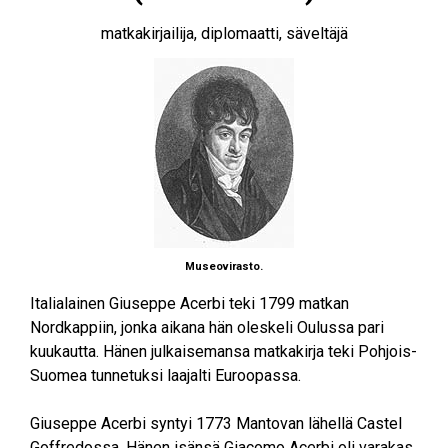
matkakirjailija, diplomaatti, säveltäjä
Museovirasto.
Italialainen Giuseppe Acerbi teki 1799 matkan
Nordkappiin, jonka aikana hän oleskeli Oulussa pari
kuukautta. Hänen julkaisemansa matkakirja teki Pohjois-
Suomea tunnetuksi laajalti Euroopassa.
Giuseppe Acerbi syntyi 1773 Mantovan lähellä Castel
Goffredossa. Hänen isänsä Giacomo Acerbi oli varakas