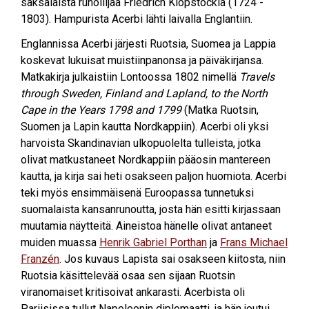
saksalaista runoilijaa Friedrich Klopstockia (1724 -
1803). Hampurista Acerbi lähti laivalla Englantiin.
Englannissa Acerbi järjesti Ruotsia, Suomea ja Lappia
koskevat lukuisat muistiinpanonsa ja päiväkirjansa.
Matkakirja julkaistiin Lontoossa 1802 nimellä
Travels
through Sweden, Finland and Lapland, to the North
Cape in the Years 1798 and 1799
(Matka Ruotsin,
Suomen ja Lapin kautta Nordkappiin). Acerbi oli yksi
harvoista Skandinavian ulkopuolelta tulleista, jotka
olivat matkustaneet Nordkappiin pääosin mantereen
kautta, ja kirja sai heti osakseen paljon huomiota. Acerbi
teki myös ensimmäisenä Euroopassa tunnetuksi
suomalaista kansanrunoutta, josta hän esitti kirjassaan
muutamia näytteitä. Aineistoa hänelle olivat antaneet
muiden muassa
Henrik Gabriel Porthan
ja
Frans Michael
Franzén
. Jos kuvaus Lapista sai osakseen kiitosta, niin
Ruotsia käsittelevää osaa sen sijaan Ruotsin
viranomaiset kritisoivat ankarasti. Acerbista oli
Pariisissa tullut Napoleonin diplomaatti, ja hän joutui