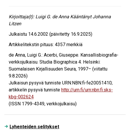
Kirjoittaja(t):
Luigi G. de Anna
Kääntänyt Johanna
Litzen
Julkaistu
14.6.2002
(päivitetty 16.9.2025)
Artikkelitekstin pituus:
4357
merkkiä
de Anna, Luigi G.
:
Acerbi, Giuseppe
. Kansallisbiografia-
verkkojulkaisu. Studia Biographica 4. Helsinki:
Suomalaisen Kirjallisuuden Seura, 1997– (viitattu
9.8.2026
)
Julkaisun pysyvä tunniste URN:NBN:fi-fe20051410;
artikkelin pysyvä tunniste
http://urn.fi/urn:nbn:fi:sks-
kbg-002624
(ISSN 1799-4349, verkkojulkaisu)
Lyhenteiden selitykset