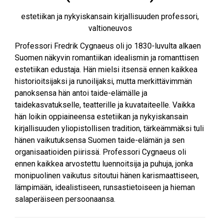
estetiikan ja nykyiskansain kirjallisuuden professori,
valtioneuvos
Professori Fredrik Cygnaeus oli jo 1830-luvulta alkaen
Suomen näkyvin romantiikan idealismin ja romanttisen
estetiikan edustaja. Hän mielsi itsensä ennen kaikkea
historioitsijaksi ja runoilijaksi, mutta merkittävimmän
panoksensa hän antoi taide-elämälle ja
taidekasvatukselle, teatterille ja kuvataiteelle. Vaikka
hän loikin oppiaineensa estetiikan ja nykyiskansain
kirjallisuuden yliopistollisen tradition, tärkeämmäksi tuli
hänen vaikutuksensa Suomen taide-elämän ja sen
organisaatioiden piirissä. Professori Cygnaeus oli
ennen kaikkea arvostettu luennoitsija ja puhuja, jonka
monipuolinen vaikutus sitoutui hänen karismaattiseen,
lämpimään, idealistiseen, runsastietoiseen ja hieman
salaperäiseen persoonaansa.