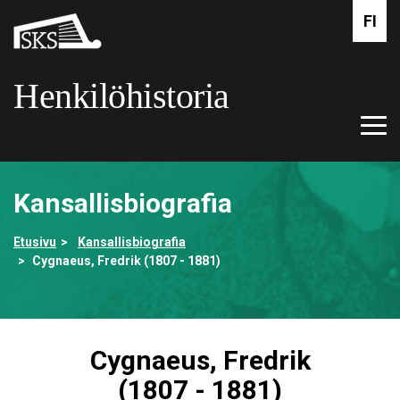
Siirry
FI
Suomalaisen
pääsisältöön
kirjallisuuden
seura
Henkilöhistoria
Tog
Etusivulle
navi
Kansallisbiografia
Etusivu
Kansallisbiografia
Cygnaeus, Fredrik (1807 - 1881)
Cygnaeus, Fredrik
(1807 - 1881)