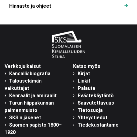
Hinnasto ja ohjeet
Verkkojulkaisut
Katso myös
Kansallisbiografia
Kirjat
Talouselämän
Linkit
vaikuttajat
Palaute
Kenraalit ja amiraalit
Evästekäytäntö
Turun hiippakunnan
Saavutettavuus
paimenmuisto
Tietosuoja
SKS:n jäsenet
Yhteystiedot
Suomen papisto 1800–
Tiedekustantamo
1920