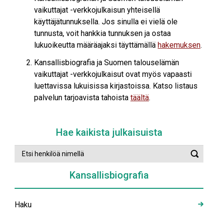
vaikuttajat -verkkojulkaisun yhteisellä
käyttäjätunnuksella. Jos sinulla ei vielä ole
tunnusta, voit hankkia tunnuksen ja ostaa
lukuoikeutta määräajaksi täyttämällä
hakemuksen
.
Kansallisbiografia ja Suomen talouselämän
vaikuttajat -verkkojulkaisut ovat myös vapaasti
luettavissa lukuisissa kirjastoissa. Katso listaus
palvelun tarjoavista tahoista
täältä
.
Hae kaikista julkaisuista
Etsi
Suorit
henkilöä
haku
nimellä
Kansallisbiografia
Haku