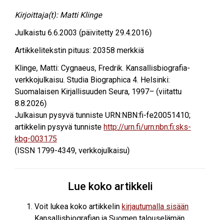
Kirjoittaja(t):
Matti Klinge
Julkaistu
6.6.2003
(päivitetty 29.4.2016)
Artikkelitekstin pituus:
20358
merkkiä
Klinge, Matti
:
Cygnaeus, Fredrik
. Kansallisbiografia-
verkkojulkaisu. Studia Biographica 4. Helsinki:
Suomalaisen Kirjallisuuden Seura, 1997– (viitattu
8.8.2026
)
Julkaisun pysyvä tunniste URN:NBN:fi-fe20051410;
artikkelin pysyvä tunniste
http://urn.fi/urn:nbn:fi:sks-
kbg-003175
(ISSN 1799-4349, verkkojulkaisu)
Lue koko artikkeli
Voit lukea koko artikkelin
kirjautumalla sisään
Kansallisbiografian ja Suomen talouselämän