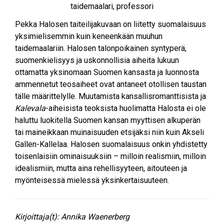
taidemaalari, professori
Pekka Halosen taiteilijakuvaan on liitetty suomalaisuus
yksimielisemmin kuin keneenkään muuhun
taidemaalariin. Halosen talonpoikainen syntyperä,
suomenkielisyys ja uskonnollisia aiheita lukuun
ottamatta yksinomaan Suomen kansasta ja luonnosta
ammennetut teosaiheet ovat antaneet otollisen taustan
tälle määrittelylle. Muutamista kansallisromanttisista ja
Kalevala
-aiheisista teoksista huolimatta Halosta ei ole
haluttu luokitella Suomen kansan myyttisen alkuperän
tai maineikkaan muinaisuuden etsijäksi niin kuin Akseli
Gallen-Kallelaa. Halosen suomalaisuus onkin yhdistetty
toisenlaisiin ominaisuuksiin – milloin realismiin, milloin
idealismiin, mutta aina rehellisyyteen, aitouteen ja
myönteisessä mielessä yksinkertaisuuteen.
Kirjoittaja(t):
Annika Waenerberg