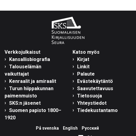
Verkkojulkaisut
Katso myös
Kansallisbiografia
Kirjat
Talouselämän
Linkit
vaikuttajat
Palaute
Kenraalit ja amiraalit
Evästekäytäntö
Turun hiippakunnan
Saavutettavuus
paimenmuisto
Tietosuoja
SKS:n jäsenet
Yhteystiedot
Suomen papisto 1800–
Tiedekustantamo
1920
På svenska
English
Русский