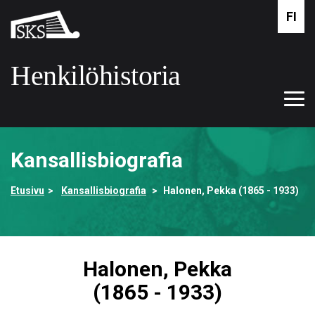
Siirry
FI
Suomalaisen
pääsisältöön
kirjallisuuden
seura
Henkilöhistoria
Tog
Etusivulle
navi
Kansallisbiografia
Etusivu
Kansallisbiografia
Halonen, Pekka (1865 - 1933)
Halonen, Pekka
(1865 - 1933)