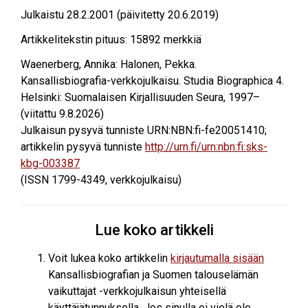
Julkaistu
28.2.2001
(päivitetty 20.6.2019)
Artikkelitekstin pituus:
15892
merkkiä
Waenerberg, Annika
:
Halonen, Pekka
.
Kansallisbiografia-verkkojulkaisu. Studia Biographica 4.
Helsinki: Suomalaisen Kirjallisuuden Seura, 1997–
(viitattu
9.8.2026
)
Julkaisun pysyvä tunniste URN:NBN:fi-fe20051410;
artikkelin pysyvä tunniste
http://urn.fi/urn:nbn:fi:sks-
kbg-003387
(ISSN 1799-4349, verkkojulkaisu)
Lue koko artikkeli
Voit lukea koko artikkelin
kirjautumalla sisään
Kansallisbiografian ja Suomen talouselämän
vaikuttajat -verkkojulkaisun yhteisellä
käyttäjätunnuksella. Jos sinulla ei vielä ole