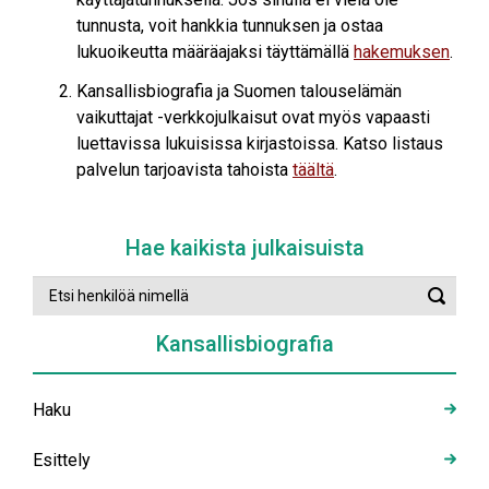
tunnusta, voit hankkia tunnuksen ja ostaa
lukuoikeutta määräajaksi täyttämällä
hakemuksen
.
Kansallisbiografia ja Suomen talouselämän
vaikuttajat -verkkojulkaisut ovat myös vapaasti
luettavissa lukuisissa kirjastoissa. Katso listaus
palvelun tarjoavista tahoista
täältä
.
Hae kaikista julkaisuista
Etsi
Suorit
henkilöä
haku
nimellä
Kansallisbiografia
Haku
Esittely