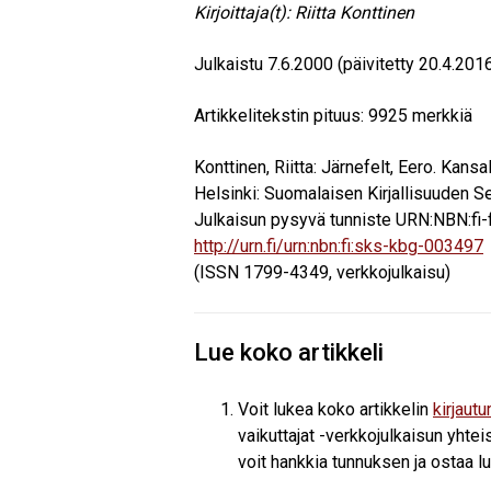
Kirjoittaja(t):
Riitta Konttinen
Julkaistu
7.6.2000
(päivitetty 20.4.201
Artikkelitekstin pituus:
9925
merkkiä
Konttinen, Riitta
:
Järnefelt, Eero
. Kansa
Helsinki: Suomalaisen Kirjallisuuden Se
Julkaisun pysyvä tunniste URN:NBN:fi-
http://urn.fi/urn:nbn:fi:sks-kbg-003497
(ISSN 1799-4349, verkkojulkaisu)
Lue koko artikkeli
Voit lukea koko artikkelin
kirjaut
vaikuttajat -verkkojulkaisun yhteis
voit hankkia tunnuksen ja ostaa l