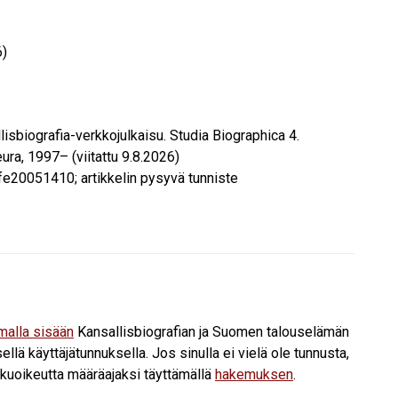
6)
llisbiografia-verkkojulkaisu. Studia Biographica 4.
ura, 1997– (viitattu
9.8.2026
)
fe20051410; artikkelin pysyvä tunniste
umalla sisään
Kansallisbiografian ja Suomen talouselämän
ellä käyttäjätunnuksella. Jos sinulla ei vielä ole tunnusta,
ukuoikeutta määräajaksi täyttämällä
hakemuksen
.