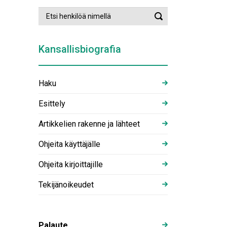
Etsi
Suorita
henkilöä
haku
nimellä
Kansallisbiografia
Haku
Esittely
Artikkelien rakenne ja lähteet
Ohjeita käyttäjälle
Ohjeita kirjoittajille
Tekijänoikeudet
Palaute