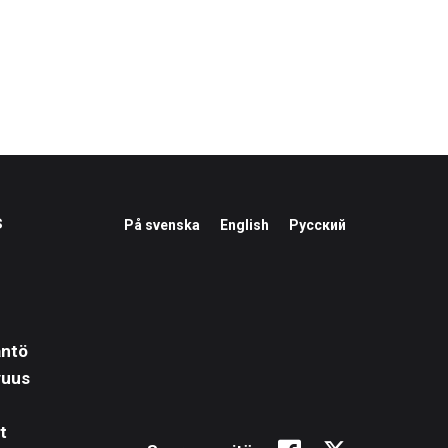
s
På svenska
English
Русский
äntö
vuus
t