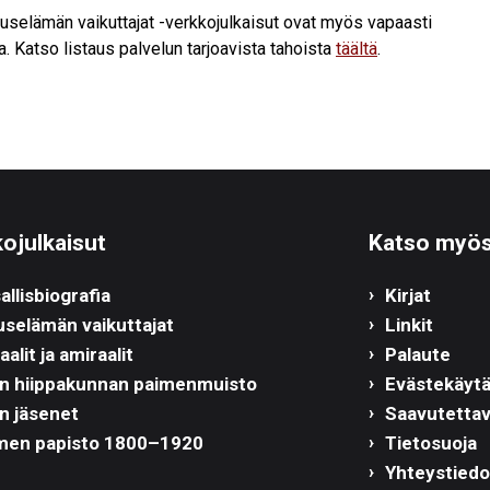
ouselämän vaikuttajat -verkkojulkaisut ovat myös vapaasti
a. Katso listaus palvelun tarjoavista tahoista
täältä
.
ojulkaisut
Katso myö
allisbiografia
Kirjat
uselämän vaikuttajat
Linkit
alit ja amiraalit
Palaute
n hiippakunnan paimenmuisto
Evästekäyt
n jäsenet
Saavutetta
en papisto 1800–1920
Tietosuoja
Yhteystiedo