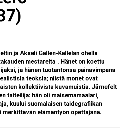
37)
eltin ja Akseli Gallen-Kallelan ohella
akauden mestareita". Hänet on koettu
eilijaksi, ja hänen tuotantonsa painavimpana
alistisia teoksia; niistä monet ovat
sten kollektiivista kuvamuistia. Järnefelt
en taiteilija: hän oli maisemamaalari,
a, kuului suomalaisen taidegrafiikan
tti merkittävän elämäntyön opettajana.