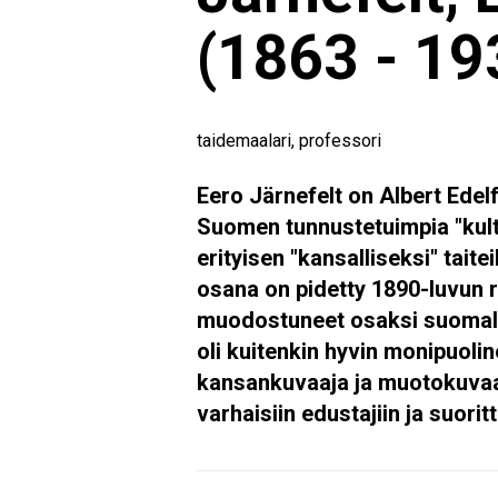
(1863 - 19
taidemaalari, professori
Eero Järnefelt on Albert Edelf
Suomen tunnustetuimpia "kult
erityisen "kansalliseksi" tait
osana on pidetty 1890-luvun re
muodostuneet osaksi suomalai
oli kuitenkin hyvin monipuolin
kansankuvaaja ja muotokuvaaj
varhaisiin edustajiin ja suori