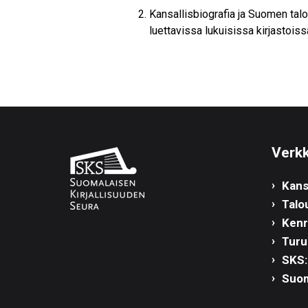
Kansallisbiografia ja Suomen tal
luettavissa lukuisissa kirjastoiss
Verkk
Kans
Talo
Kenra
Turu
SKS:
Suom