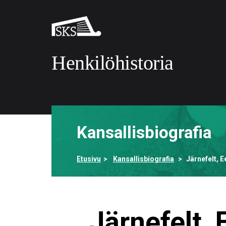
Siirry
pääsisältöön
Suomalaisen
kirjallisuuden
seura
Henkilöhistoria
Etusivulle
Kansallisbiografia
Etusivu
Kansallisbiografia
Järnefelt, E
Järnefelt, 