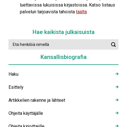
luettavissa lukuisissa kirjastoissa. Katso listaus
palvelun tarjoavista tahoista
täältä
.
Hae kaikista julkaisuista
Etsi
Suorit
henkilöä
haku
nimellä
Kansallisbiografia
Haku
Esittely
Artikkelien rakenne ja lähteet
Ohjeita käyttäjälle
Ohjeita kirjoittajille