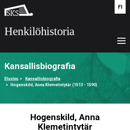
Siirry
FI
Suomalaisen
pääsisältöön
kirjallisuuden
seura
Henkilöhistoria
Tog
Etusivulle
navi
Kansallisbiografia
Etusivu
Kansallisbiografia
Hogenskild, Anna Klemetintytär (1513 - 1590)
Hogenskild, Anna
Klemetintytär