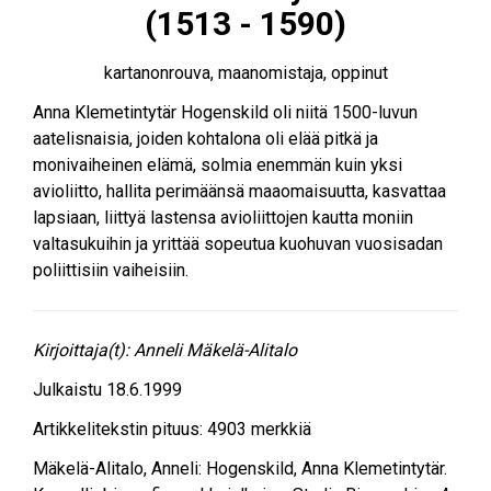
(1513 - 1590)
kartanonrouva, maanomistaja, oppinut
Anna Klemetintytär Hogenskild oli niitä 1500-luvun
aatelisnaisia, joiden kohtalona oli elää pitkä ja
monivaiheinen elämä, solmia enemmän kuin yksi
avioliitto, hallita perimäänsä maaomaisuutta, kasvattaa
lapsiaan, liittyä lastensa avioliittojen kautta moniin
valtasukuihin ja yrittää sopeutua kuohuvan vuosisadan
poliittisiin vaiheisiin.
Kirjoittaja(t):
Anneli Mäkelä-Alitalo
Julkaistu
18.6.1999
Artikkelitekstin pituus:
4903
merkkiä
Mäkelä-Alitalo, Anneli
:
Hogenskild, Anna Klemetintytär
.