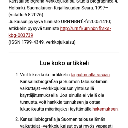
Kansallisbiografia-verkkojulkaisu. Studia Biographica 4.
Helsinki: Suomalaisen Kirjallisuuden Seura, 1997–
(viitattu
6.8.2026
)
Julkaisun pysyvä tunniste URN:NBN:fi-fe20051410;
artikkelin pysyvä tunniste
http://urn.fi/urn:nbn:fi:sks-
kbg-003739
(ISSN 1799-4349, verkkojulkaisu)
Lue koko artikkeli
Voit lukea koko artikkelin
kirjautumalla sisään
Kansallisbiografian ja Suomen talouselämän
vaikuttajat -verkkojulkaisun yhteisellä
käyttäjätunnuksella. Jos sinulla ei vielä ole
tunnusta, voit hankkia tunnuksen ja ostaa
lukuoikeutta määräajaksi täyttämällä
hakemuksen
.
Kansallisbiografia ja Suomen talouselämän
vaikuttajat -verkkojulkaisut ovat myös vapaasti