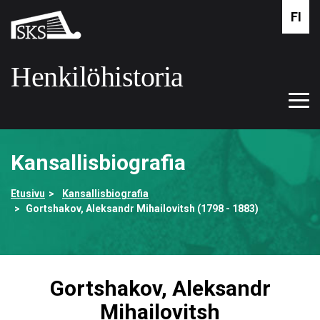
Siirry
FI
Suomalaisen
pääsisältöön
kirjallisuuden
seura
Henkilöhistoria
Tog
Etusivulle
navi
Kansallisbiografia
Etusivu
Kansallisbiografia
Gortshakov, Aleksandr Mihailovitsh (1798 - 1883)
Gortshakov, Aleksandr
Mihailovitsh