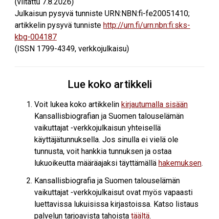
(viitattu
7.8.2026
)
Julkaisun pysyvä tunniste URN:NBN:fi-fe20051410;
artikkelin pysyvä tunniste
http://urn.fi/urn:nbn:fi:sks-
kbg-004187
(ISSN 1799-4349, verkkojulkaisu)
Lue koko artikkeli
Voit lukea koko artikkelin
kirjautumalla sisään
Kansallisbiografian ja Suomen talouselämän
vaikuttajat -verkkojulkaisun yhteisellä
käyttäjätunnuksella. Jos sinulla ei vielä ole
tunnusta, voit hankkia tunnuksen ja ostaa
lukuoikeutta määräajaksi täyttämällä
hakemuksen
.
Kansallisbiografia ja Suomen talouselämän
vaikuttajat -verkkojulkaisut ovat myös vapaasti
luettavissa lukuisissa kirjastoissa. Katso listaus
palvelun tarjoavista tahoista
täältä
.