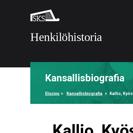
Siirry
pääsisältöön
Suomalaisen
kirjallisuuden
seura
Henkilöhistoria
Etusivulle
Kansallisbiografia
Etusivu
Kansallisbiografia
Kallio, Kyös
Kallio, Kyö