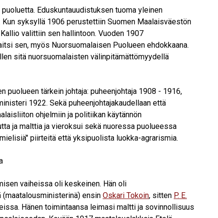
n puoluetta. Eduskuntauudistuksen tuoma yleinen
. Kun syksyllä 1906 perustettiin Suomen Maalaisväestön
Kallio valittiin sen hallintoon. Vuoden 1907
paitsi sen, myös Nuorsuomalaisen Puolueen ehdokkaana.
len sitä nuorsuomalaisten välinpitämättömyydellä
ren puolueen tärkein johtaja: puheenjohtaja 1908 - 1916,
nisteri 1922. Sekä puheenjohtajakaudellaan että
aisliiton ohjelmiin ja politiikan käytännön
tta ja malttia ja vieroksui sekä nuoressa puolueessa
hamielisiä" piirteitä että yksipuolista luokka-agrarismia.
a
misen vaiheissa oli keskeinen. Hän oli
ä (maatalousministerinä) ensin
Oskari Tokoin
, sitten
P. E.
issa. Hänen toimintaansa leimasi maltti ja sovinnollisuus