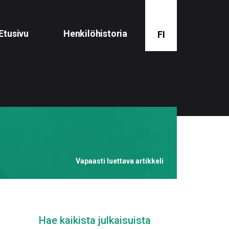
Etusivu
Henkilöhistoria
FI
Vapaasti luettava artikkeli
Hae kaikista julkaisuista