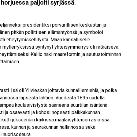
horjuessa paljolti syrjässä.
neljänneksi presidentiksi porvarillisen keskustan ja
änen pitkän poliittisen elämäntyönsä ja symboloi
stä eheytymiskehitystä. Maan kansalliselle
 myllerryksissä syntynyt yhteisymmärrys oli ratkaiseva.
heyttämiseksi Kallio näki maareformin ja asutustoiminnan
ttamisen.
asti. Isä oli Ylivieskan johtavia kunnallismiehiä, ja poika
äytännössä lapsesta lähtien. Vuodesta 1895 uudella
eampaa koulusivistystä saaneena suurtilan isäntänä
aasti ja osaavasti ja kohosi nopeasti paikkakunnan
ikutti jokseenkin kaikissa maalaisyhteisön asioissa:
ssa, kunnan ja seurakunnan hallinnossa sekä
li nuorisoseura.