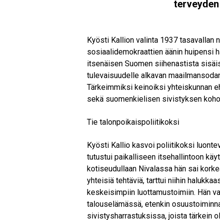
terveyden 
Kyösti Kallion valinta 1937 tasavallan 
sosiaalidemokraattien äänin huipensi h
itsenäisen Suomen siihenastista sisäi
tulevaisuudelle alkavan maailmansodan
Tärkeimmiksi keinoiksi yhteiskunnan e
sekä suomenkielisen sivistyksen koho
Tie talonpoikaispoliitikoksi
Kyösti Kallio kasvoi poliitikoksi luontev
tutustui paikalliseen itsehallintoon k
kotiseudullaan Nivalassa hän sai kork
yhteisiä tehtäviä, tarttui niihin halukk
keskeisimpiin luottamustoimiin. Hän va
talouselämässä, etenkin osuustoiminna
sivistysharrastuksissa, joista tärkein o