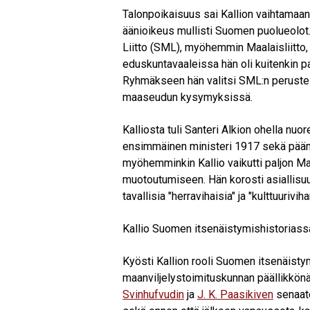
Talonpoikaisuus sai Kallion vaihtamaa
äänioikeus mullisti Suomen puolueolot
Liitto (SML), myöhemmin Maalaisliitto, 
eduskuntavaaleissa hän oli kuitenkin 
Ryhmäkseen hän valitsi SML:n perustel
maaseudun kysymyksissä.
Kalliosta tuli Santeri Alkion ohella nuo
ensimmäinen ministeri 1917 sekä päämi
myöhemminkin Kallio vaikutti paljon Maal
muotoutumiseen. Hän korosti asiallisuu
tavallisia "herravihaisia" ja "kulttuurivi
Kallio Suomen itsenäistymishistoriass
Kyösti Kallion rooli Suomen itsenäisty
maanviljelystoimituskunnan päällikkön
Svinhufvudin
ja
J. K. Paasikiven
senaate