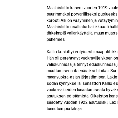
Maalaisliitto kasvoi vuoden 1919 vaal
suurimmaksi porvarilliseksi puolueeksi.
korosti Alkion väsyminen ja vetäytymin
Maalaisliitto osallistui halukkaasti hall
tärkeimpiä vallankäyttäjiä, muun muass
puhemies.
Kallio keskittyi erityisesti maapolitii
Hän oli perehtynyt vuokraviljelyksen 
valiokunnissa ja tehnyt eduskunnassa jat
muuttamiseen itsenäisiksi tiloiksi. Su
maanvuokra-asian järjestämisen. Lakies
sodan kynnyksellä; senaattori Kallio es
vuokra-alueiden lunastamisesta hyväksy
asutuksen edistämistä. Oikeiston kanss
säädetty vuoden 1922 asutuslaki, Lex K
tunnetuimpia lakeja.