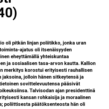
40)
io oli pitkän linjan poliitikko, jonka uran
toiminta-ajatus oli itsenäisyyden
inen eheyttämällä yhteiskuntaa
sen ja sosiaalisen tasa-arvon kautta. Kallion
 merkitys korostui erityisesti rauhallisen
 jaksoina, jolloin hänen sitkeytensä ja
ietoinen sovittelevuutensa pääsivät
oikeuksiinsa. Talvisodan ajan presidenttinä
 erityisesti kansan rohkaisija ja moraalinen
; poliittisesta päätöksenteosta hän oli