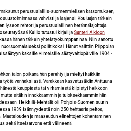
 omaksunut perustuslaillis-suomenmielisen katsomuksen,
 osuustoiminnassa vahvisti ja laajensi. Kouluajan tärkein
n lyseon rehtori ja perustuslaillinen herännäisjohtaja
seuratyössä Kallio tutustui kirjailija
Santeri Alkioon
iikassa hänen tärkein yhteistyökumppaninsa. Niin sanottu
nuorsuomalaiseksi poliitikoksi. Hänet valittiin Piippolan
säätyyn kaksille viimeisille säätyvaltiopäiville 1904 -
rehkon talon poikana hän perehtyi ja mieltyi kaikkiin
sta työtä vanhaksi asti. Varakkaan kasvatusäidin Anttuuna
hänestä kauppiasta tai virkamiestä kilpistyi heikkoon
 mutta sitäkin innokkaammin ja tuloksekkaammin hän
aadessaan. Heikkilä-Mehtälä oli Pohjois-Suomen suurin
puessa 1939 isännyydestä noin 250 hehtaaria peltoa,
a. Maatalouden ja maaseudun elinehtojen kohentaminen
atus sekä itseisarvona että välineenä.