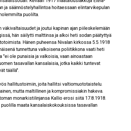
ansalaissodan. Kevään 1917 maatalouslakkoja Etelä-
 ja säännöstelyhallintoa hoitaessaan elintarvikepulan
olemmilta puolilta.
n väkivaltaisuudet ja joutui kapinan ajan piileskelemään
ä, hän säilytti malttinsa ja alkoi heti sodan päätyttyä
stotoimista. Hänen puheensa Nivalan kirkossa 5.5.1918
äisenä tunnettuna valkoisena poliitikkona vaati heti
"ei ole punaisia ja valkoisia, vaan ainoastaan
omen tasavallan kansalaisia, jotka kaikki tuntevat
t täällä".
ös hallitustoimiin, joita hallitsi valtiomuototaistelu.
alainen, mutta maltillinen ja kompromissiakin hakeva.
oman monarkistilinjansa Kallio erosi siitä 17.8.1918.
ri puolilla maata kansalaiskokouksissa tasavallan