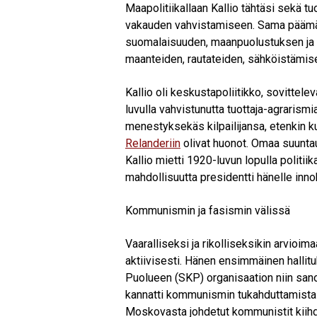
Maapolitiikallaan Kallio tähtäsi sekä t
vakauden vahvistamiseen. Sama päämää
suomalaisuuden, maanpuolustuksen ja 
maanteiden, rautateiden, sähköistämise
Kallio oli keskustapoliitikko, sovittel
luvulla vahvistunutta tuottaja-agrarismia
menestyksekäs kilpailijansa, etenkin ku
Relanderiin
olivat huonot. Omaa suuntau
Kallio mietti 1920-luvun lopulla politiik
mahdollisuutta presidentti hänelle innokk
Kommunismin ja fasismin välissä
Vaaralliseksi ja rikolliseksikin arvioi
aktiivisesti. Hänen ensimmäinen hall
Puolueen (SKP) organisaation niin sanot
kannatti kommunismin tukahduttamista l
Moskovasta johdetut kommunistit kiihdy