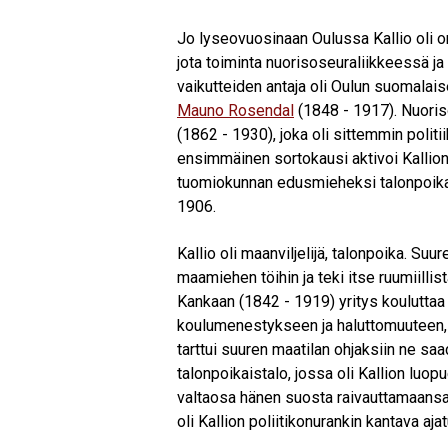
Jo lyseovuosinaan Oulussa Kallio oli
jota toiminta nuorisoseuraliikkeessä ja
vaikutteiden antaja oli Oulun suomalaise
Mauno Rosendal
(1848 - 1917). Nuoriso
(1862 - 1930), joka oli sittemmin polit
ensimmäinen sortokausi aktivoi Kallion 
tuomiokunnan edusmieheksi talonpoikais
1906.
Kallio oli maanviljelijä, talonpoika. Suu
maamiehen töihin ja teki itse ruumiilli
Kankaan (1842 - 1919) yritys kouluttaa 
koulumenestykseen ja haluttomuuteen,
tarttui suuren maatilan ohjaksiin ne s
talonpoikaistalo, jossa oli Kallion luo
valtaosa hänen suosta raivauttamaans
oli Kallion poliitikonurankin kantava aj