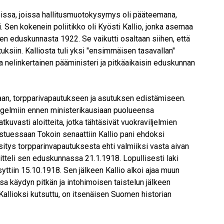
eissa, joissa hallitusmuotokysymys oli pääteemana,
 Sen kokenein poliitikko oli Kyösti Kallio, jonka asemaa
en eduskunnasta 1922. Se vaikutti osaltaan siihen, että
ituksiin. Kalliosta tuli yksi "ensimmäisen tasavallan"
a nelinkertainen pääministeri ja pitkäaikaisin eduskunnan
kkaan, torpparivapautukseen ja asutuksen edistämiseen.
ongelmiin ennen ministerikausiaan puolueensa
kuvasti aloitteita, jotka tähtäsivät vuokraviljelmien
ostuessaan Tokoin senaattiin Kallio pani ehdoksi
itys torpparinvapautuksesta ehti valmiiksi vasta aivan
itteli sen eduskunnassa 21.1.1918. Lopullisesti laki
ttiin 15.10.1918. Sen jälkeen Kallio alkoi ajaa muun
a käydyn pitkän ja intohimoisen taistelun jälkeen
allioksi kutsuttu, on itsenäisen Suomen historian