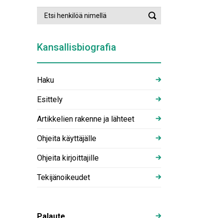
Etsi
Suorita
henkilöä
haku
nimellä
Kansallisbiografia
Haku
Esittely
Artikkelien rakenne ja lähteet
Ohjeita käyttäjälle
Ohjeita kirjoittajille
Tekijänoikeudet
Palaute