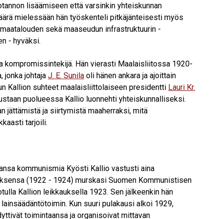
uotannon lisäämiseen että varsinkin yhteiskunnan
rä mielessään hän työskenteli pitkäjänteisesti myös
maatalouden sekä maaseudun infrastruktuurin -
n - hyväksi.
eva kompromissintekijä. Hän vierasti Maalaisliitossa 1920-
, jonka johtaja
J. E. Sunila
oli hänen ankara ja ajoittain
n Kallion suhteet maalaisliittolaiseen presidentti
Lauri Kr.
staan puolueessa Kallio luonnehti yhteiskunnalliseksi.
an jättämistä ja siirtymistä maaherraksi, mitä
aasti tarjoili.
maansa kommunismia Kyösti Kallio vastusti aina
ituksensa (1922 - 1924) murskasi Suomen Kommunistisen
ulla Kallion leikkauksella 1923. Sen jälkeenkin hän
ainsäädäntötoimin. Kun suuri pulakausi alkoi 1929,
ttivät toimintaansa ja organisoivat mittavan