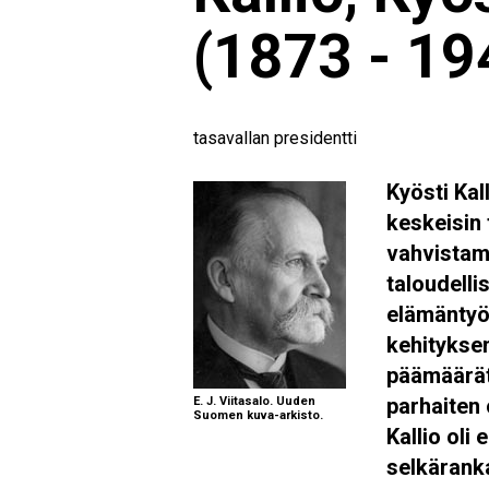
(1873 - 19
tasavallan presidentti
Kyösti Kall
keskeisin 
vahvistam
taloudelli
elämäntyön
kehityksen
päämäärät
parhaiten 
E. J. Viitasalo. Uuden
Suomen kuva-arkisto.
Kallio oli
selkäranka