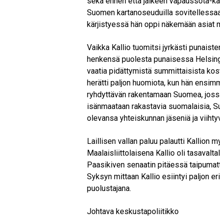
sekä ennen että jälkeen vapaussota-k
Suomen kartanoseuduilla sovitellessaan
kärjistyessä hän oppi näkemään asiat m
Vaikka Kallio tuomitsi jyrkästi punaiste
henkensä puolesta punaisessa Helsingiss
vaatia pidättymistä summittaisista ko
herätti paljon huomiota, kun hän ensimm
ryhdyttävän rakentamaan Suomea, jossa 
isänmaataan rakastavia suomalaisia, Su
olevansa yhteiskunnan jäseniä ja viihtyvä
Laillisen vallan paluu palautti Kallion my
Maalaisliittolaisena Kallio oli tasavalt
Paasikiven senaatin pitäessä taipumatt
Syksyn mittaan Kallio esiintyi paljon e
puolustajana.
Johtava keskustapoliitikko