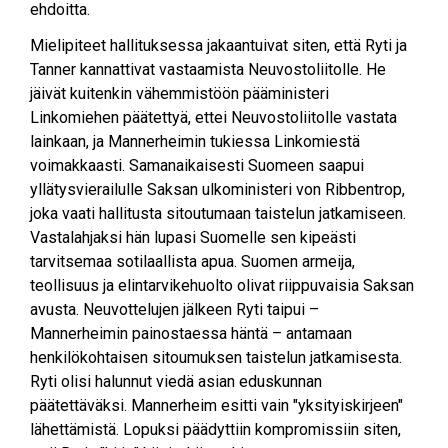
ehdoitta.
Mielipiteet hallituksessa jakaantuivat siten, että Ryti ja
Tanner kannattivat vastaamista Neuvostoliitolle. He
jäivät kuitenkin vähemmistöön pääministeri
Linkomiehen päätettyä, ettei Neuvostoliitolle vastata
lainkaan, ja Mannerheimin tukiessa Linkomiestä
voimakkaasti. Samanaikaisesti Suomeen saapui
yllätysvierailulle Saksan ulkoministeri von Ribbentrop,
joka vaati hallitusta sitoutumaan taistelun jatkamiseen.
Vastalahjaksi hän lupasi Suomelle sen kipeästi
tarvitsemaa sotilaallista apua. Suomen armeija,
teollisuus ja elintarvikehuolto olivat riippuvaisia Saksan
avusta. Neuvottelujen jälkeen Ryti taipui –
Mannerheimin painostaessa häntä – antamaan
henkilökohtaisen sitoumuksen taistelun jatkamisesta.
Ryti olisi halunnut viedä asian eduskunnan
päätettäväksi. Mannerheim esitti vain "yksityiskirjeen"
lähettämistä. Lopuksi päädyttiin kompromissiin siten,