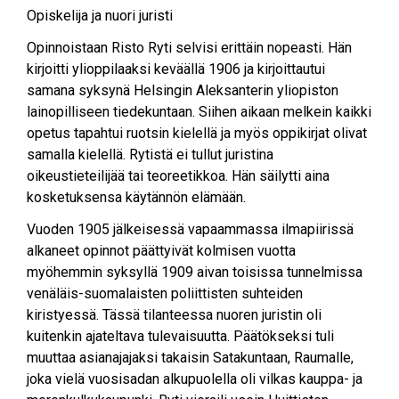
Opiskelija ja nuori juristi
Opinnoistaan Risto Ryti selvisi erittäin nopeasti. Hän
kirjoitti ylioppilaaksi keväällä 1906 ja kirjoittautui
samana syksynä Helsingin Aleksanterin yliopiston
lainopilliseen tiedekuntaan. Siihen aikaan melkein kaikki
opetus tapahtui ruotsin kielellä ja myös oppikirjat olivat
samalla kielellä. Rytistä ei tullut juristina
oikeustieteilijää tai teoreetikkoa. Hän säilytti aina
kosketuksensa käytännön elämään.
Vuoden 1905 jälkeisessä vapaammassa ilmapiirissä
alkaneet opinnot päättyivät kolmisen vuotta
myöhemmin syksyllä 1909 aivan toisissa tunnelmissa
venäläis-suomalaisten poliittisten suhteiden
kiristyessä. Tässä tilanteessa nuoren juristin oli
kuitenkin ajateltava tulevaisuutta. Päätökseksi tuli
muuttaa asianajajaksi takaisin Satakuntaan, Raumalle,
joka vielä vuosisadan alkupuolella oli vilkas kauppa- ja