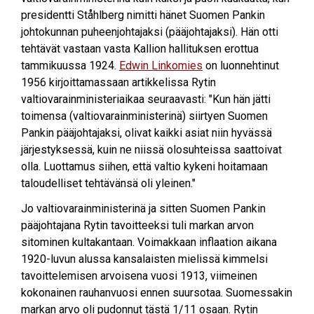
presidentti Ståhlberg nimitti hänet Suomen Pankin
johtokunnan puheenjohtajaksi (pääjohtajaksi). Hän otti
tehtävät vastaan vasta Kallion hallituksen erottua
tammikuussa 1924.
Edwin Linkomies
on luonnehtinut
1956 kirjoittamassaan artikkelissa Rytin
valtiovarainministeriaikaa seuraavasti: "Kun hän jätti
toimensa (valtiovarainministerinä) siirtyen Suomen
Pankin pääjohtajaksi, olivat kaikki asiat niin hyvässä
järjestyksessä, kuin ne niissä olosuhteissa saattoivat
olla. Luottamus siihen, että valtio kykeni hoitamaan
taloudelliset tehtävänsä oli yleinen."
Jo valtiovarainministerinä ja sitten Suomen Pankin
pääjohtajana Rytin tavoitteeksi tuli markan arvon
sitominen kultakantaan. Voimakkaan inflaation aikana
1920-luvun alussa kansalaisten mielissä kimmelsi
tavoittelemisen arvoisena vuosi 1913, viimeinen
kokonainen rauhanvuosi ennen suursotaa. Suomessakin
markan arvo oli pudonnut tästä 1/11 osaan. Rytin