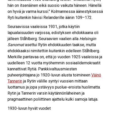
hän on itsenäinen eikä suosio vaikuta häneen. Hänellä
on hyvä ja varma kurssi." Kolmannessa äänestyksessä
Ryti kuitenkin hävisi Relanderille äänin 109–172.
Seuraavissa vaaleissa 1931, jotka käytiin
lapualaisuuden varjossa, edistyksen ehdokkaana oli
jälleen Ståhlberg. Seuraavien vaalien alla
Helsingin
Sanomat
asettui Rytin ehdokkuuden taakse, mutta
ehdokkaaksi nimitettiin kuitenkin edelleen Ståhlberg.
Merkille pantavaa on, että jo vuoden 1925 vaaleissa ja
uudelleen 12 vuotta myöhemmin sosiaalidemokraatit
kannattivat Rytiä. Pankkivaltuusmiesten
puheenjohtajana jo 1920-luvun alusta toimineen
Väinö
Tannerin
ja Rytin välille syntyi vuosien mittaan
luottamus ja jopa ystävyys puolue-eroista huolimatta.
Rytin ja Tannerin varsin käytännönläheinen ja
pragmaattinen poliittinen ajattelu kulki samoja latuja.
1930-luvun hyvät vuodet