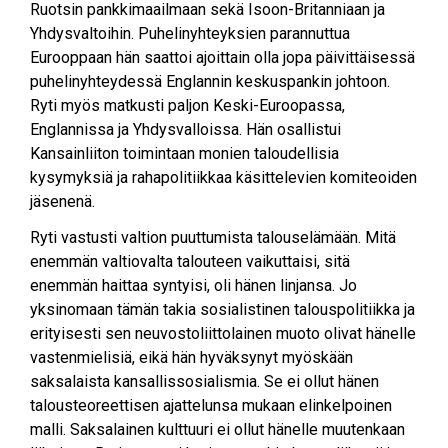
Ruotsin pankkimaailmaan sekä Isoon-Britanniaan ja
Yhdysvaltoihin. Puhelinyhteyksien parannuttua
Eurooppaan hän saattoi ajoittain olla jopa päivittäisessä
puhelinyhteydessä Englannin keskuspankin johtoon.
Ryti myös matkusti paljon Keski-Euroopassa,
Englannissa ja Yhdysvalloissa. Hän osallistui
Kansainliiton toimintaan monien taloudellisia
kysymyksiä ja rahapolitiikkaa käsittelevien komiteoiden
jäsenenä.
Ryti vastusti valtion puuttumista talouselämään. Mitä
enemmän valtiovalta talouteen vaikuttaisi, sitä
enemmän haittaa syntyisi, oli hänen linjansa. Jo
yksinomaan tämän takia sosialistinen talouspolitiikka ja
erityisesti sen neuvostoliittolainen muoto olivat hänelle
vastenmielisiä, eikä hän hyväksynyt myöskään
saksalaista kansallissosialismia. Se ei ollut hänen
talousteoreettisen ajattelunsa mukaan elinkelpoinen
malli. Saksalainen kulttuuri ei ollut hänelle muutenkaan