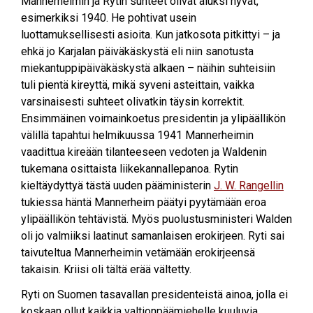
Mannerheimin ja Rytin suhteet olivat aluksi hyvät,
esimerkiksi 1940. He pohtivat usein
luottamuksellisesti asioita. Kun jatkosota pitkittyi – ja
ehkä jo Karjalan päiväkäskystä eli niin sanotusta
miekantuppipäiväkäskystä alkaen – näihin suhteisiin
tuli pientä kireyttä, mikä syveni asteittain, vaikka
varsinaisesti suhteet olivatkin täysin korrektit.
Ensimmäinen voimainkoetus presidentin ja ylipäällikön
välillä tapahtui helmikuussa 1941 Mannerheimin
vaadittua kireään tilanteeseen vedoten ja Waldenin
tukemana osittaista liikekannallepanoa. Rytin
kieltäydyttyä tästä uuden pääministerin
J. W. Rangellin
tukiessa häntä Mannerheim päätyi pyytämään eroa
ylipäällikön tehtävistä. Myös puolustusministeri Walden
oli jo valmiiksi laatinut samanlaisen erokirjeen. Ryti sai
taivuteltua Mannerheimin vetämään erokirjeensä
takaisin. Kriisi oli tältä erää vältetty.
Ryti on Suomen tasavallan presidenteistä ainoa, jolla ei
koskaan ollut kaikkia valtionpäämiehelle kuuluvia