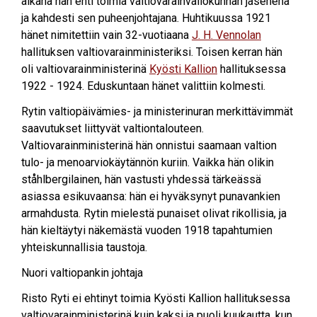
aikana hän ehti toimia valtiovarainvaliokunnan jäsenenä
ja kahdesti sen puheenjohtajana. Huhtikuussa 1921
hänet nimitettiin vain 32-vuotiaana
J. H. Vennolan
hallituksen valtiovarainministeriksi. Toisen kerran hän
oli valtiovarainministerinä
Kyösti Kallion
hallituksessa
1922 - 1924. Eduskuntaan hänet valittiin kolmesti.
Rytin valtiopäivämies- ja ministerinuran merkittävimmät
saavutukset liittyvät valtiontalouteen.
Valtiovarainministerinä hän onnistui saamaan valtion
tulo- ja menoarviokäytännön kuriin. Vaikka hän olikin
ståhlbergilainen, hän vastusti yhdessä tärkeässä
asiassa esikuvaansa: hän ei hyväksynyt punavankien
armahdusta. Rytin mielestä punaiset olivat rikollisia, ja
hän kieltäytyi näkemästä vuoden 1918 tapahtumien
yhteiskunnallisia taustoja.
Nuori valtiopankin johtaja
Risto Ryti ei ehtinyt toimia Kyösti Kallion hallituksessa
valtiovarainministerinä kuin kaksi ja puoli kuukautta, kun