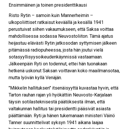
Ensimmäinen ja toinen presidenttikausi
Risto Rytin – samoin kuin Mannerheimin –
ulkopoliittiset ratkaisut keväällä ja kesällä 1941
perustuivat siihen vakaumukseen, että Saksa voittaa
mahdollisessa sodassa Neuvostoliiton. Tämä ajatus
heijastuu elävästi Rytin jatkosodan syttymisen jälkeen
pitämässä radiopuheessa, josta hän joutui vielä
sotasyyllisyysoikeudenkäynnissä vastaamaan.
Jälkeenpäin Ryti on todennut, ettei hän tuonakaan
hetkenä uskonut Saksan voittavan koko maailmansotaa,
mutta lyövän kyllä Venäjän.
"Mikkelin hallituksen" itsenäisyyttä kuvastaa hyvin, että
Tarton rauhan rajan yli hyökättiin Neuvosto-Karjalaan
täysin sotilasteknisestä päätöksestä ilman, että
valtakunnan hallitus tai presidentti pääsivät asiasta
päättämään. Ryti ja hänen tukemanaan ministeri Väinö
Tanner suunnittelivat syksyn 1941 aikana laajaa