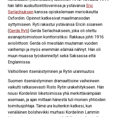
hän lähti auskultointitoverinsa ja ystävänsä
Eric
Serlachiuksen
kanssa opiskelemaan merioikeutta
Oxfordiin. Opinnot katkesivat maailmansodan
syttymiseen. Ryti rakastui ystävänsä Ericin sisareen
(
Gerda Ryti
) Gerda Serlachiukseen, joka oli otettu
asianajotoimistoon konttoristiksi. Rakkaus johti 1916
avioliittoon. Gerda oli miestään muutaman vuoden
vanhempi ja myös enemmän elämää nähnyt. Hän oli
muun muassa työskennellyt sekä Saksassa että
Englannissa.
Valtiollinen itsenäistyminen ja Rytin uranmuutos
Suomen itsenäistyminen dramaattisine vaiheineen
vaikutti ratkaisevasti Risto Rytin urakehitykseen. Hän
nousi Kordelinin liiketoimissa yhä merkittävämpään
asemaan, ja ajan mittaan hänestä tuli monien yhtiöiden
toimitusjohtaja. Tämä ura kuitenkin katkesi, kun
venäläinen bolshevikki murhasi Kordelinin Lammin