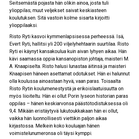
Seitsemästä pojasta hän olikin ainoa, josta tuli
ylioppilas; muut veljekset saivat keskiasteen
koulutuksen. Sitä vastoin kolme sisarta kirjoitti
ylioppilaaksi.
Risto Ryti kasvoi kymmenlapsisessa perheessä. Isä,
Evert Ryti, hallitsi yli 200 viljelyhehtaarin suurtilaa. Risto
Ryti ei käynyt kansakoulua kuin aivan lyhyen aikaa. Hän
kävi saamassa oppia kansanopiston johtaja, maisteri M.
A. Knaapiselta. Risto halusi lunastaa äitinsä ja maisteri
Knaapisen häneen asettamat odotukset. Hän ei halunnut
olla koulussa ainoastaan hyvä, vaan paras. Toisaalta
Risto Rytin koulumenestystä ja erikoislaatuisuutta on
myös liioiteltu. Hän ei ollut Porin lyseon historian paras
oppilas – hänen keskiarvonsa päästötodistuksessa oli
9,4. Mikään eristäytyvä lukutoukkakaan hän ei ollut,
vaikka hän luonnollisesti viettikin paljon aikaa
kirjastossa. Melkein koko kouluajan hänen
voimistelunumeronsa oli täysi kymppi.