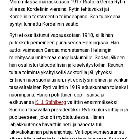
Mommilassa marraskuussa 1917 Risto ja Gerda Rytin
ollessa Kordelinin vieraina. Rytin tehtäväksi jäi
Kordelinin testamentin toimeenpano. Sen tuloksena
syntyi tunnettu Kordelinin säätiö.
Ryti ei osallistunut vapaussotaan 1918, sillä hän
piileskeli perheineen punaisessa Helsingissä. Hän
auttoi vaimoaan Gerdaa monistamaan Helsingin
miehityssuunnitelmaa suojeluskunnille. Sodan jälkeen
hän osallistui taloudellisiin jälkiselvitystöihin. Rauhan
tultua toiminta yksityisellä sektorilla jäi lyhyeksi.
Entinen nuorsuomalainen, nyt edistysmielinen ja vankan
tasavaltalainen Ryti valittiin 1919 eduskuntaan toiseksi
nuorimpana. Hänen poliittinen oppi-isänsä ja
esikuvansa
K. J. Ståhlberg
valittiin ensimmäiseksi
Suomen tasavallan presidentiksi. Ryti kuului voittajiin ja
puolueeseen, joka oli myötätuulessa. Hänen
lahjakkuutensa havaittiin heti, ja hänestä tuli
lakivaliokunnan puheenjohtaja. Valtiopäivämiesuransa