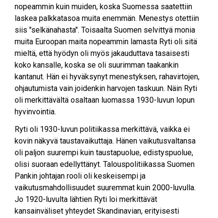
nopeammin kuin muiden, koska Suomessa saatettiin
laskea palkkatasoa muita enemmän. Menestys otettiin
siis "selkänahasta". Toisaalta Suomen selvittyä monia
muita Euroopan maita nopeammin lamasta Ryti oli sitä
mieltä, että hyödyn oli myös jakauduttava tasaisesti
koko kansalle, koska se oli suurimman taakankin
kantanut. Hän ei hyväksynyt menestyksen, rahavirtojen,
ohjautumista vain joidenkin harvojen taskuun. Näin Ryti
oli merkittävältä osaltaan luomassa 1930-luvun lopun
hyvinvointia.
Ryti oli 1930-luvun politiikassa merkittävä, vaikka ei
kovin näkyvä taustavaikuttaja. Hänen vaikutusvaltansa
oli paljon suurempi kuin taustapuolue, edistyspuolue,
olisi suoraan edellyttänyt. Talouspolitiikassa Suomen
Pankin johtajan rooli oli keskeisempi ja
vaikutusmahdollisuudet suuremmat kuin 2000-luvulla.
Jo 1920-luvulta lähtien Ryti loi merkittävät
kansainväliset yhteydet Skandinavian, erityisesti