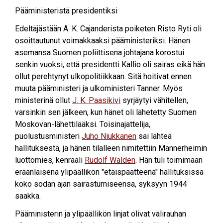
Pääministeristä presidentiksi
Edeltäjästään A. K. Cajanderista poiketen Risto Ryti oli
osoittautunut voimakkaaksi pääministeriksi. Hänen
asemansa Suomen poliittisena johtajana korostui
senkin vuoksi, että presidentti Kallio oli sairas eikä hän
ollut perehtynyt ulkopolitiikkaan. Sitä hoitivat ennen
muuta pääministeri ja ulkoministeri Tanner. Myös
ministerinä ollut
J. K. Paasikivi
syrjäytyi vähitellen,
varsinkin sen jälkeen, kun hänet oli lähetetty Suomen
Moskovan-lähettilääksi. Toisinajattelija,
puolustusministeri
Juho Niukkanen
sai lähteä
hallituksesta, ja hänen tilalleen nimitettiin Mannerheimin
luottomies, kenraali
Rudolf Walden
. Hän tuli toimimaan
eräänlaisena ylipäällikön "etäispäätteenä" hallituksissa
koko sodan ajan sairastumiseensa, syksyyn 1944
saakka.
Pääministerin ja ylipäällikön linjat olivat välirauhan