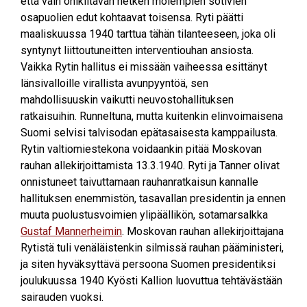
että vain ohikiitävän hetken molempien sotivien
osapuolien edut kohtaavat toisensa. Ryti päätti
maaliskuussa 1940 tarttua tähän tilanteeseen, joka oli
syntynyt liittoutuneitten interventiouhan ansiosta.
Vaikka Rytin hallitus ei missään vaiheessa esittänyt
länsivalloille virallista avunpyyntöä, sen
mahdollisuuskin vaikutti neuvostohallituksen
ratkaisuihin. Runneltuna, mutta kuitenkin elinvoimaisena
Suomi selvisi talvisodan epätasaisesta kamppailusta.
Rytin valtiomiestekona voidaankin pitää Moskovan
rauhan allekirjoittamista 13.3.1940. Ryti ja Tanner olivat
onnistuneet taivuttamaan rauhanratkaisun kannalle
hallituksen enemmistön, tasavallan presidentin ja ennen
muuta puolustusvoimien ylipäällikön, sotamarsalkka
Gustaf Mannerheimin
. Moskovan rauhan allekirjoittajana
Rytistä tuli venäläistenkin silmissä rauhan pääministeri,
ja siten hyväksyttävä persoona Suomen presidentiksi
joulukuussa 1940 Kyösti Kallion luovuttua tehtävästään
sairauden vuoksi.