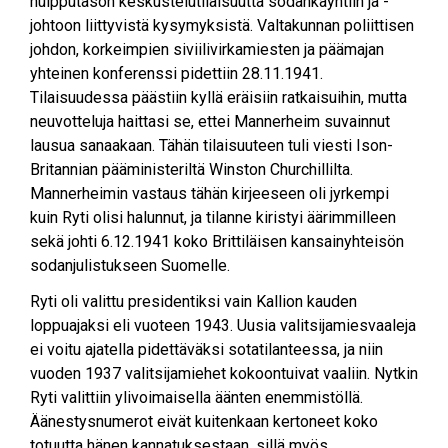
huipputason keskustelutilaisuutta sodankäyntiin ja -
johtoon liittyvistä kysymyksistä. Valtakunnan poliittisen
johdon, korkeimpien siviilivirkamiesten ja päämajan
yhteinen konferenssi pidettiin 28.11.1941.
Tilaisuudessa päästiin kyllä eräisiin ratkaisuihin, mutta
neuvotteluja haittasi se, ettei Mannerheim suvainnut
lausua sanaakaan. Tähän tilaisuuteen tuli viesti Ison-
Britannian pääministeriltä Winston Churchillilta.
Mannerheimin vastaus tähän kirjeeseen oli jyrkempi
kuin Ryti olisi halunnut, ja tilanne kiristyi äärimmilleen
sekä johti 6.12.1941 koko Brittiläisen kansainyhteisön
sodanjulistukseen Suomelle.
Ryti oli valittu presidentiksi vain Kallion kauden
loppuajaksi eli vuoteen 1943. Uusia valitsijamiesvaaleja
ei voitu ajatella pidettäväksi sotatilanteessa, ja niin
vuoden 1937 valitsijamiehet kokoontuivat vaaliin. Nytkin
Ryti valittiin ylivoimaisella äänten enemmistöllä.
Äänestysnumerot eivät kuitenkaan kertoneet koko
totuutta hänen kannatuksestaan, sillä myös