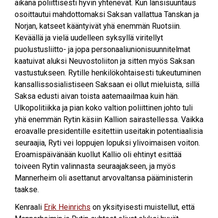
aikana poliittisesti hyvin yhtenevät. Kun länsisuuntaus
osoittautui mahdottomaksi Saksan vallattua Tanskan ja
Norjan, katseet kääntyivät yhä enemmän Ruotsiin.
Keväällä ja vielä uudelleen syksyllä viritellyt
puolustusliitto- ja jopa personaaliunionisuunnitelmat
kaatuivat aluksi Neuvostoliiton ja sitten myös Saksan
vastustukseen. Rytille henkilökohtaisesti tukeutuminen
kansallissosialistiseen Saksaan ei ollut mieluista, sillä
Saksa edusti aivan toista aatemaailmaa kuin hän.
Ulkopolitiikka ja pian koko valtion poliittinen johto tuli
yhä enemmän Rytin käsiin Kallion sairastellessa. Vaikka
eroavalle presidentille esitettiin useitakin potentiaalisia
seuraajia, Ryti vei loppujen lopuksi ylivoimaisen voiton.
Eroamispäivänään kuollut Kallio oli ehtinyt esittää
toiveen Rytin valinnasta seuraajakseen, ja myös
Mannerheim oli asettanut arvovaltansa pääministerin
taakse.
Kenraali
Erik Heinrichs
on yksityisesti muistellut, että