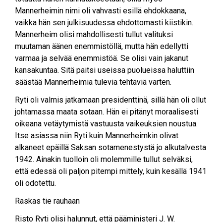
Mannerheimin nimi oli vahvasti esillä ehdokkaana,
vaikka hän sen julkisuudessa ehdottomasti kiistikin.
Mannerheim olisi mahdollisesti tullut valituksi
muutaman äänen enemmistöllä, mutta hän edellytti
varmaa ja selvää enemmistöä. Se olisi vain jakanut
kansakuntaa. Sitä paitsi useissa puolueissa haluttiin
säästää Mannerheimia tulevia tehtäviä varten.
Ryti oli valmis jatkamaan presidenttinä, sillä hän oli ollut
johtamassa maata sotaan. Hän ei pitänyt moraalisesti
oikeana vetäytymistä vastuusta vaikeuksien noustua.
Itse asiassa niin Ryti kuin Mannerheimkin olivat
alkaneet epäillä Saksan sotamenestystä jo alkutalvesta
1942. Ainakin tuolloin oli molemmille tullut selväksi,
että edessä oli paljon pitempi mittely, kuin kesällä 1941
oli odotettu.
Raskas tie rauhaan
Risto Ryti olisi halunnut, että pääministeri J. W.