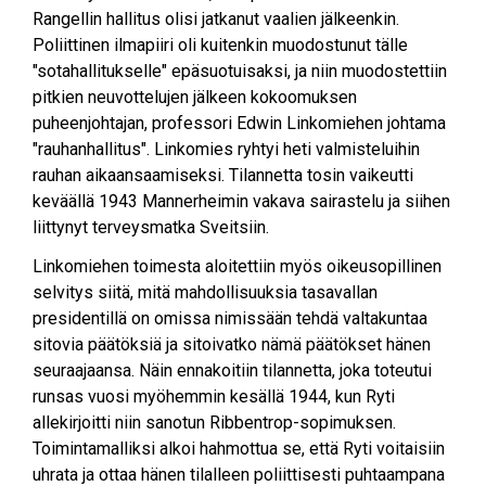
Rangellin hallitus olisi jatkanut vaalien jälkeenkin.
Poliittinen ilmapiiri oli kuitenkin muodostunut tälle
"sotahallitukselle" epäsuotuisaksi, ja niin muodostettiin
pitkien neuvottelujen jälkeen kokoomuksen
puheenjohtajan, professori Edwin Linkomiehen johtama
"rauhanhallitus". Linkomies ryhtyi heti valmisteluihin
rauhan aikaansaamiseksi. Tilannetta tosin vaikeutti
keväällä 1943 Mannerheimin vakava sairastelu ja siihen
liittynyt terveysmatka Sveitsiin.
Linkomiehen toimesta aloitettiin myös oikeusopillinen
selvitys siitä, mitä mahdollisuuksia tasavallan
presidentillä on omissa nimissään tehdä valtakuntaa
sitovia päätöksiä ja sitoivatko nämä päätökset hänen
seuraajaansa. Näin ennakoitiin tilannetta, joka toteutui
runsas vuosi myöhemmin kesällä 1944, kun Ryti
allekirjoitti niin sanotun Ribbentrop-sopimuksen.
Toimintamalliksi alkoi hahmottua se, että Ryti voitaisiin
uhrata ja ottaa hänen tilalleen poliittisesti puhtaampana