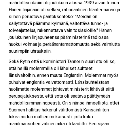
mahdollisuuksiin oli joulukuun alussa 1939 aivan toinen.
Hänen linjanaan oli selkeä, rationaalinen tilanteenarvio ja
siihen perustuva päätöksenteko: "Meidän on
säilytettävä päämme kylmänä, vältettävä tunne- ja
toiveajattelua, rakennettava vain tosiasioille." Hänen
joulukuinen linjapuheensa pääministerinä radiossa
huokui voimaa ja peräänantamattomuutta sekä valmiutta
suurimpiin uhrauksiin.
Sekä Rytin että ulkoministeri Tannerin suuri etu oli se,
että heillä molemmilla oli läheiset suhteet
länsivaltoihin, ennen muuta Englantiin. Molemmat myös
puhuivat englantia vaivattomasti. Länsisuhteistaan
huolimatta molemmat johtavat ministerit lähtivät siitä
perusajatuksesta, että sota oli saatava päättymään
mahdollisimman nopeasti. On sinänsä ihmeellistä, ettei
Suomen hallitus hakenut välittömästi Kansainliiton
tukea niiden mallien mukaisesti, joita koko
maailmansotien välinen aika oli laadittu. Sen sijaan