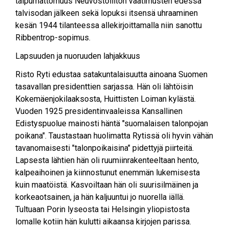
taipumattomuus Neuvostoliiton vaatimusten edessä
talvisodan jälkeen sekä lopuksi itsensä uhraaminen
kesän 1944 tilanteessa allekirjoittamalla niin sanottu
Ribbentrop-sopimus.
Lapsuuden ja nuoruuden lahjakkuus
Risto Ryti edustaa satakuntalaisuutta ainoana Suomen
tasavallan presidenttien sarjassa. Hän oli lähtöisin
Kokemäenjokilaaksosta, Huittisten Loiman kylästä.
Vuoden 1925 presidentinvaaleissa Kansallinen
Edistyspuolue mainosti häntä "suomalaisen talonpojan
poikana". Taustastaan huolimatta Rytissä oli hyvin vähän
tavanomaisesti "talonpoikaisina" pidettyjä piirteitä.
Lapsesta lähtien hän oli ruumiinrakenteeltaan hento,
kalpeaihoinen ja kiinnostunut enemmän lukemisesta
kuin maatöistä. Kasvoiltaan hän oli suurisilmäinen ja
korkeaotsainen, ja hän kaljuuntui jo nuorella iällä.
Tultuaan Porin lyseosta tai Helsingin yliopistosta
lomalle kotiin hän kulutti aikaansa kirjojen parissa.