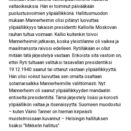
valtaoikeuksia. Hän ei toiminut päivääkään
puolustusvoimien ylipäällikkönä. Hallitusmuodon
mukaan Mannerheimin olisi pitänyt luovuttaa
ylipäällikkyys takaisin presidentti Kalliolle Moskovan
rauhan tultua voimaan. Kallio kuitenkin toivoi
Mannerheimin jatkavan, koska yleistilanne oli vaikea ja
maailmansota raivosi edelleen. Rytilläkään ei ollut
mitään tätä järjestelyä vastaan. Erikoista sitä vastoin on,
ettei Ryti tultuaan valituksi tasavallan presidentiksi
19.12.1940 saanut tai ottanut vastaan ylipäällikkyyttä.
Hän olisi voinut luovuttaa sen omalta osaltaan
sotamarsalkka Mannerheimille välittömästi. Nyt
Mannerheim oli saanut ylipäällikkyyden mandaatin
entiseltä presidentiltä. Tämä järjestely lisäsi ja korosti
ylipäällikön valtaa ja itsenäisyyttä. Suomeen muodostui
– kuten Väinö Tanner on hieman kirpeästi
muistelmissaan kuvannut – Helsingin hallituksen
lisäksi "Mikkelin hallitus".