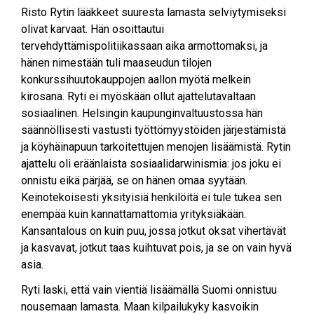
Risto Rytin lääkkeet suuresta lamasta selviytymiseksi
olivat karvaat. Hän osoittautui
tervehdyttämispolitiikassaan aika armottomaksi, ja
hänen nimestään tuli maaseudun tilojen
konkurssihuutokauppojen aallon myötä melkein
kirosana. Ryti ei myöskään ollut ajattelutavaltaan
sosiaalinen. Helsingin kaupunginvaltuustossa hän
säännöllisesti vastusti työttömyystöiden järjestämistä
ja köyhäinapuun tarkoitettujen menojen lisäämistä. Rytin
ajattelu oli eräänlaista sosiaalidarwinismia: jos joku ei
onnistu eikä pärjää, se on hänen omaa syytään.
Keinotekoisesti yksityisiä henkilöitä ei tule tukea sen
enempää kuin kannattamattomia yrityksiäkään.
Kansantalous on kuin puu, jossa jotkut oksat vihertävät
ja kasvavat, jotkut taas kuihtuvat pois, ja se on vain hyvä
asia.
Ryti laski, että vain vientiä lisäämällä Suomi onnistuu
nousemaan lamasta. Maan kilpailukyky kasvoikin