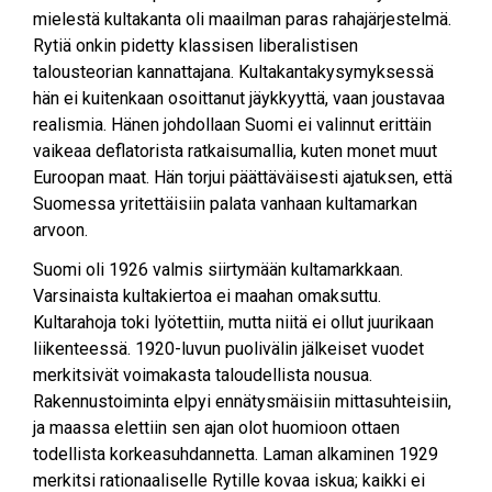
mielestä kultakanta oli maailman paras rahajärjestelmä.
Rytiä onkin pidetty klassisen liberalistisen
talousteorian kannattajana. Kultakantakysymyksessä
hän ei kuitenkaan osoittanut jäykkyyttä, vaan joustavaa
realismia. Hänen johdollaan Suomi ei valinnut erittäin
vaikeaa deflatorista ratkaisumallia, kuten monet muut
Euroopan maat. Hän torjui päättäväisesti ajatuksen, että
Suomessa yritettäisiin palata vanhaan kultamarkan
arvoon.
Suomi oli 1926 valmis siirtymään kultamarkkaan.
Varsinaista kultakiertoa ei maahan omaksuttu.
Kultarahoja toki lyötettiin, mutta niitä ei ollut juurikaan
liikenteessä. 1920-luvun puolivälin jälkeiset vuodet
merkitsivät voimakasta taloudellista nousua.
Rakennustoiminta elpyi ennätysmäisiin mittasuhteisiin,
ja maassa elettiin sen ajan olot huomioon ottaen
todellista korkeasuhdannetta. Laman alkaminen 1929
merkitsi rationaaliselle Rytille kovaa iskua; kaikki ei