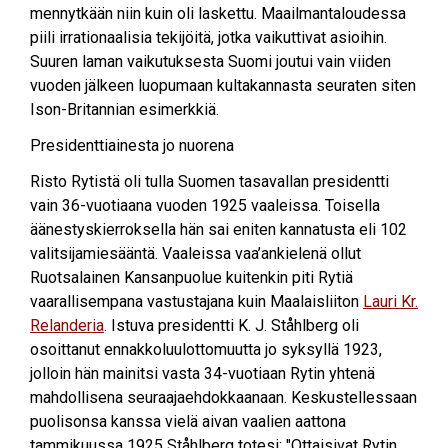
mennytkään niin kuin oli laskettu. Maailmantaloudessa
piili irrationaalisia tekijöitä, jotka vaikuttivat asioihin.
Suuren laman vaikutuksesta Suomi joutui vain viiden
vuoden jälkeen luopumaan kultakannasta seuraten siten
Ison-Britannian esimerkkiä.
Presidenttiainesta jo nuorena
Risto Rytistä oli tulla Suomen tasavallan presidentti
vain 36-vuotiaana vuoden 1925 vaaleissa. Toisella
äänestyskierroksella hän sai eniten kannatusta eli 102
valitsijamiesääntä. Vaaleissa vaa’ankielenä ollut
Ruotsalainen Kansanpuolue kuitenkin piti Rytiä
vaarallisempana vastustajana kuin Maalaisliiton
Lauri Kr.
Relanderia
. Istuva presidentti K. J. Ståhlberg oli
osoittanut ennakkoluulottomuutta jo syksyllä 1923,
jolloin hän mainitsi vasta 34-vuotiaan Rytin yhtenä
mahdollisena seuraajaehdokkaanaan. Keskustellessaan
puolisonsa kanssa vielä aivan vaalien aattona
tammikuussa 1925 Ståhlberg totesi: "Ottaisivat Rytin,