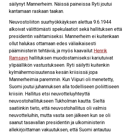
säilynyt Mannerheim. Näissä paineissa Ryti joutui
kantamaan raskaan taakan.
Neuvostoliiton suurhyökkäyksen alettua 9.6.1944
alkoivat välittömästi spekulaatiot sekä hallituksen että
presidentin vaihtamiseksi. Mannerheim ei kuitenkaan
ollut halukas ottamaan edes väliaikaisesti
pääministerin tehtäviä, ja myös kaavailut
Henrik
Ramsayn
hallituksen muodostamiseksi kariutuivat
ylipäällikön vastustukseen. Ryti säilytti kuitenkin
kylmähermoisuutensa kesän kriisissä jopa
Mannerheimia paremmin. Kun Viipuri oli menetetty,
Suomi joutui juhannuksen alla todelliseen poliittiseen
kriisiin. Hallitus etsi neuvotteluyhteyttä
neuvostohallitukseen Tukholman kautta. Sieltä
saatiinkin tieto, että neuvostohallitus oli valmis
neuvotteluihin, mutta vasta sen jälkeen kun se oli
saanut tasavallan presidentin ja ulkoministerin
allekirjoittaman vakuutuksen, että Suomi antautuu