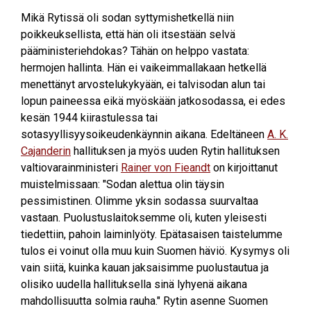
Mikä Rytissä oli sodan syttymishetkellä niin
poikkeuksellista, että hän oli itsestään selvä
pääministeriehdokas? Tähän on helppo vastata:
hermojen hallinta. Hän ei vaikeimmallakaan hetkellä
menettänyt arvostelukykyään, ei talvisodan alun tai
lopun paineessa eikä myöskään jatkosodassa, ei edes
kesän 1944 kiirastulessa tai
sotasyyllisyysoikeudenkäynnin aikana. Edeltäneen
A. K.
Cajanderin
hallituksen ja myös uuden Rytin hallituksen
valtiovarainministeri
Rainer von Fieandt
on kirjoittanut
muistelmissaan: "Sodan alettua olin täysin
pessimistinen. Olimme yksin sodassa suurvaltaa
vastaan. Puolustuslaitoksemme oli, kuten yleisesti
tiedettiin, pahoin laiminlyöty. Epätasaisen taistelumme
tulos ei voinut olla muu kuin Suomen häviö. Kysymys oli
vain siitä, kuinka kauan jaksaisimme puolustautua ja
olisiko uudella hallituksella sinä lyhyenä aikana
mahdollisuutta solmia rauha." Rytin asenne Suomen