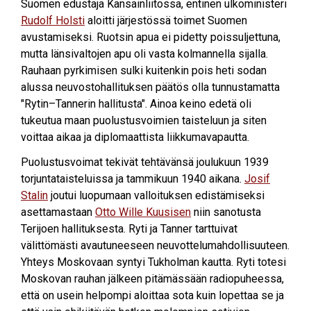
Suomen edustaja Kansainliitossa, entinen ulkoministeri
Rudolf Holsti
aloitti järjestössä toimet Suomen
avustamiseksi. Ruotsin apua ei pidetty poissuljettuna,
mutta länsivaltojen apu oli vasta kolmannella sijalla.
Rauhaan pyrkimisen sulki kuitenkin pois heti sodan
alussa neuvostohallituksen päätös olla tunnustamatta
"Rytin–Tannerin hallitusta". Ainoa keino edetä oli
tukeutua maan puolustusvoimien taisteluun ja siten
voittaa aikaa ja diplomaattista liikkumavapautta.
Puolustusvoimat tekivät tehtävänsä joulukuun 1939
torjuntataisteluissa ja tammikuun 1940 aikana.
Josif
Stalin
joutui luopumaan valloituksen edistämiseksi
asettamastaan
Otto Wille Kuusisen
niin sanotusta
Terijoen hallituksesta. Ryti ja Tanner tarttuivat
välittömästi avautuneeseen neuvottelumahdollisuuteen.
Yhteys Moskovaan syntyi Tukholman kautta. Ryti totesi
Moskovan rauhan jälkeen pitämässään radiopuheessa,
että on usein helpompi aloittaa sota kuin lopettaa se ja