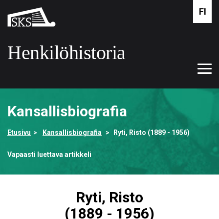
Siirry
FI
Suomalaisen
pääsisältöön
kirjallisuuden
seura
Henkilöhistoria
Tog
Etusivulle
navi
Kansallisbiografia
Etusivu
Kansallisbiografia
Ryti, Risto (1889 - 1956)
Vapaasti luettava artikkeli
Ryti, Risto
(1889 - 1956)