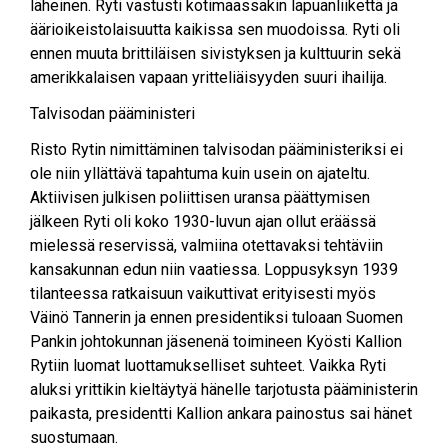
läheinen. Ryti vastusti kotimaassakin lapuanliikettä ja
äärioikeistolaisuutta kaikissa sen muodoissa. Ryti oli
ennen muuta brittiläisen sivistyksen ja kulttuurin sekä
amerikkalaisen vapaan yritteliäisyyden suuri ihailija.
Talvisodan pääministeri
Risto Rytin nimittäminen talvisodan pääministeriksi ei
ole niin yllättävä tapahtuma kuin usein on ajateltu.
Aktiivisen julkisen poliittisen uransa päättymisen
jälkeen Ryti oli koko 1930-luvun ajan ollut eräässä
mielessä reservissä, valmiina otettavaksi tehtäviin
kansakunnan edun niin vaatiessa. Loppusyksyn 1939
tilanteessa ratkaisuun vaikuttivat erityisesti myös
Väinö Tannerin ja ennen presidentiksi tuloaan Suomen
Pankin johtokunnan jäsenenä toimineen Kyösti Kallion
Rytiin luomat luottamukselliset suhteet. Vaikka Ryti
aluksi yrittikin kieltäytyä hänelle tarjotusta pääministerin
paikasta, presidentti Kallion ankara painostus sai hänet
suostumaan.