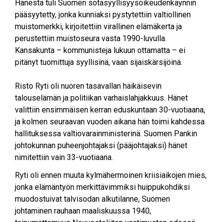
Hänestä tuli Suomen sotasyyllisyysoikeudenkäynnin
pääsyytetty, jonka kunniaksi pystytettiin valtiollinen
muistomerkki, kirjoitettiin virallinen elämäkerta ja
perustettiin muistoseura vasta 1990-luvulla.
Kansakunta – kommunisteja lukuun ottamatta – ei
pitänyt tuomittuja syyllisinä, vaan sijaiskärsijöinä.
Risto Ryti oli nuoren tasavallan häikäisevin
talouselämän ja politiikan varhaislahjakkuus. Hänet
valittiin ensimmäisen kerran eduskuntaan 30-vuotiaana,
ja kolmen seuraavan vuoden aikana hän toimi kahdessa
hallituksessa valtiovarainministerinä. Suomen Pankin
johtokunnan puheenjohtajaksi (pääjohtajaksi) hänet
nimitettiin vain 33-vuotiaana.
Ryti oli ennen muuta kylmähermoinen kriisiaikojen mies,
jonka elämäntyön merkittävimmiksi huippukohdiksi
muodostuivat talvisodan alkutilanne, Suomen
johtaminen rauhaan maaliskuussa 1940,