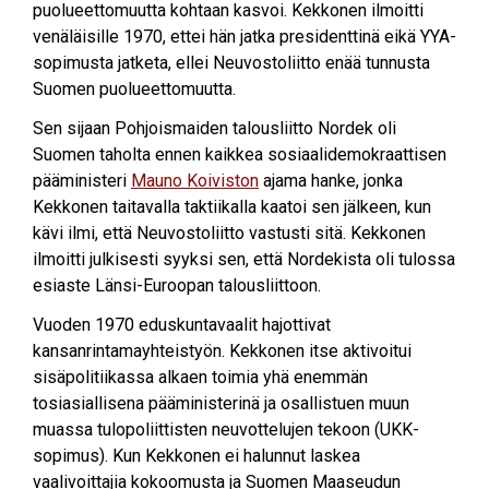
puolueettomuutta kohtaan kasvoi. Kekkonen ilmoitti
venäläisille 1970, ettei hän jatka presidenttinä eikä YYA-
sopimusta jatketa, ellei Neuvostoliitto enää tunnusta
Suomen puolueettomuutta.
Sen sijaan Pohjoismaiden talousliitto Nordek oli
Suomen taholta ennen kaikkea sosiaalidemokraattisen
pääministeri
Mauno Koiviston
ajama hanke, jonka
Kekkonen taitavalla taktiikalla kaatoi sen jälkeen, kun
kävi ilmi, että Neuvostoliitto vastusti sitä. Kekkonen
ilmoitti julkisesti syyksi sen, että Nordekista oli tulossa
esiaste Länsi-Euroopan talousliittoon.
Vuoden 1970 eduskuntavaalit hajottivat
kansanrintamayhteistyön. Kekkonen itse aktivoitui
sisäpolitiikassa alkaen toimia yhä enemmän
tosiasiallisena pääministerinä ja osallistuen muun
muassa tulopoliittisten neuvottelujen tekoon (UKK-
sopimus). Kun Kekkonen ei halunnut laskea
vaalivoittajia kokoomusta ja Suomen Maaseudun