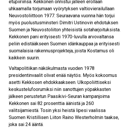
etupiiriinsä. Kekkonen onnistui jälleen erollaan
uhkaamalla torjumaan vyörytyksen valtiovierailullaan
Neuvostoliittoon 1977. Seuraavana vuonna hän torjui
myös puolustusminsteri Dimitri Ustinovin ehdotuksen
Suomen ja Neuvostoliiton yhteisistä sotaharjoituksista.
Kekkonen pani erityisesti 1970-luvulla arvovaltansa
peliin edistääkseen Suomen idänkauppaa ja erityisesti
suomalaisia rakennusprojekteja, joista Kostamus oli
kaikkein suurin.
Valtapolitiikan näkökulmasta vuoden 1978
presidentinvaalit olivat enää näytös. Myös kokoomus
asetti Kekkosen ehdokkaakseen. Ulkopoliittiseksi
keskustelufoorumiksi niin sanottujen yöpakkasten
jälkeen perustetun Paasikivi-Seuran kampanjoima
Kekkonen sai 82 prosenttia äänistä ja 260
valitsijamiestä. Tosin yksi heistä lipesi vaalissa
Suomen Kristillisen Liiton Raino Westerholmin taakse,
joka sai 24 ääntä.