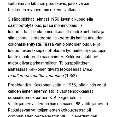
kuitenkin se taktinen peruskuvio, jonka varaan
Kekkonen myöhemmin rakensi valtansa.
Sisäpolitiikkaa leimasi 1950-luvun alkupuolella
säännöstelytalous, jossa monimutkaisilla
tulopoliittisilla kokonaisratkaisuilla, indeksiehdoilla ja
niin sanotuilla pisteostoilla koetettiin hallita talouden
kokonaiskehitystä. Tässä valtiojohtoisen puolue- ja
tulopolitiikan tasapainottelussa työmarkkinajärjestöjen
taistelutantereella pääministeri Kekkosen taktiset
taidot olivat parhaimmillaan. Talouspoliittisen
ajattelunsa Kekkonen tiivisti teokseensa
Onko
maallamme malttia vaurastua
(1952).
Presidentiksi Kekkonen valittiin 1956, jolloin hän voitti
kahden äänen enemmistöllä vastaehdokkaansa
sosiaalidemokraattien K. A. Fagerholmin.
Valitsijamiesvaaleissa hän oli saanut 88 valitsijamiestä.
Ratkaisevaa valitsijamiesten kokouksessa oli
kommunistien peitejärjestön SKDL:n asettuminen