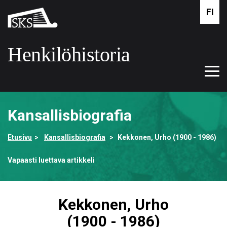
Siirry
FI
Suomalaisen
pääsisältöön
kirjallisuuden
seura
Henkilöhistoria
Tog
Etusivulle
navi
Kansallisbiografia
Etusivu
Kansallisbiografia
Kekkonen, Urho (1900 - 1986)
Vapaasti luettava artikkeli
Kekkonen, Urho
(1900 - 1986)