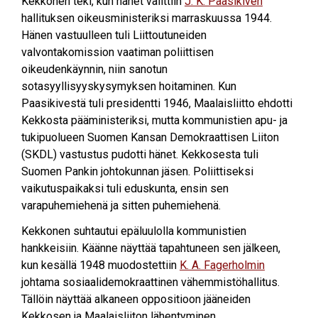
Kekkonen teki, kun hänet valittiin
J. K. Paasikiven
hallituksen oikeusministeriksi marraskuussa 1944.
Hänen vastuulleen tuli Liittoutuneiden
valvontakomission vaatiman poliittisen
oikeudenkäynnin, niin sanotun
sotasyyllisyyskysymyksen hoitaminen. Kun
Paasikivestä tuli presidentti 1946, Maalaisliitto ehdotti
Kekkosta pääministeriksi, mutta kommunistien apu- ja
tukipuolueen Suomen Kansan Demokraattisen Liiton
(SKDL) vastustus pudotti hänet. Kekkosesta tuli
Suomen Pankin johtokunnan jäsen. Poliittiseksi
vaikutuspaikaksi tuli eduskunta, ensin sen
varapuhemiehenä ja sitten puhemiehenä.
Kekkonen suhtautui epäluulolla kommunistien
hankkeisiin. Käänne näyttää tapahtuneen sen jälkeen,
kun kesällä 1948 muodostettiin
K. A. Fagerholmin
johtama sosiaalidemokraattinen vähemmistöhallitus.
Tällöin näyttää alkaneen oppositioon jääneiden
Kekkosen ja Maalaisliiton lähentyminen