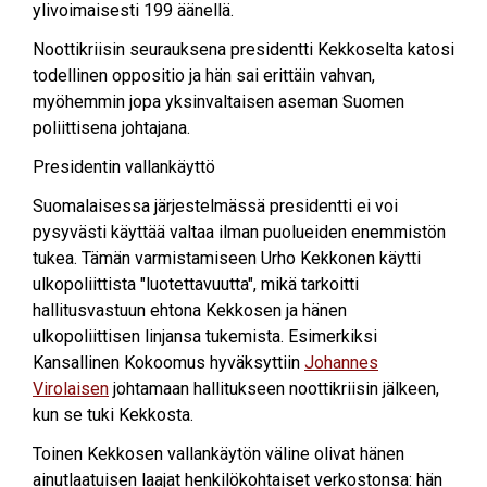
ylivoimaisesti 199 äänellä.
Noottikriisin seurauksena presidentti Kekkoselta katosi
todellinen oppositio ja hän sai erittäin vahvan,
myöhemmin jopa yksinvaltaisen aseman Suomen
poliittisena johtajana.
Presidentin vallankäyttö
Suomalaisessa järjestelmässä presidentti ei voi
pysyvästi käyttää valtaa ilman puolueiden enemmistön
tukea. Tämän varmistamiseen Urho Kekkonen käytti
ulkopoliittista "luotettavuutta", mikä tarkoitti
hallitusvastuun ehtona Kekkosen ja hänen
ulkopoliittisen linjansa tukemista. Esimerkiksi
Kansallinen Kokoomus hyväksyttiin
Johannes
Virolaisen
johtamaan hallitukseen noottikriisin jälkeen,
kun se tuki Kekkosta.
Toinen Kekkosen vallankäytön väline olivat hänen
ainutlaatuisen laajat henkilökohtaiset verkostonsa: hän