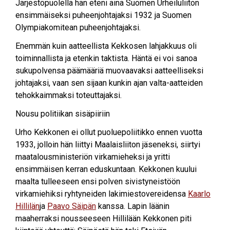
Järjestöpuolella hän eteni aina Suomen Urheiluliiton
ensimmäiseksi puheenjohtajaksi 1932 ja Suomen
Olympiakomitean puheenjohtajaksi.
Enemmän kuin aatteellista Kekkosen lahjakkuus oli
toiminnallista ja etenkin taktista. Häntä ei voi sanoa
sukupolvensa päämääriä muovaavaksi aatteelliseksi
johtajaksi, vaan sen sijaan kunkin ajan valta-aatteiden
tehokkaimmaksi toteuttajaksi.
Nousu politiikan sisäpiiriin
Urho Kekkonen ei ollut puoluepoliitikko ennen vuotta
1933, jolloin hän liittyi Maalaisliiton jäseneksi, siirtyi
maatalousministeriön virkamieheksi ja yritti
ensimmäisen kerran eduskuntaan. Kekkonen kuului
maalta tulleeseen ensi polven sivistyneistöön
virkamiehiksi ryhtyneiden lakimiestovereidensa
Kaarlo
Hillilän
ja
Paavo Säipän
kanssa. Lapin läänin
maaherraksi nousseeseen Hillilään Kekkonen piti