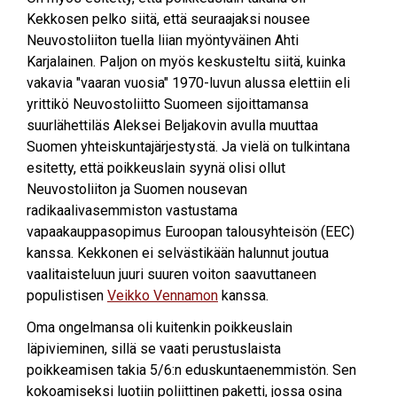
Kekkosen pelko siitä, että seuraajaksi nousee
Neuvostoliiton tuella liian myöntyväinen Ahti
Karjalainen. Paljon on myös keskusteltu siitä, kuinka
vakavia "vaaran vuosia" 1970-luvun alussa elettiin eli
yrittikö Neuvostoliitto Suomeen sijoittamansa
suurlähettiläs Aleksei Beljakovin avulla muuttaa
Suomen yhteiskuntajärjestystä. Ja vielä on tulkintana
esitetty, että poikkeuslain syynä olisi ollut
Neuvostoliiton ja Suomen nousevan
radikaalivasemmiston vastustama
vapaakauppasopimus Euroopan talousyhteisön (EEC)
kanssa. Kekkonen ei selvästikään halunnut joutua
vaalitaisteluun juuri suuren voiton saavuttaneen
populistisen
Veikko Vennamon
kanssa.
Oma ongelmansa oli kuitenkin poikkeuslain
läpivieminen, sillä se vaati perustuslaista
poikkeamisen takia 5/6:n eduskuntaenemmistön. Sen
kokoamiseksi luotiin poliittinen paketti, jossa osina