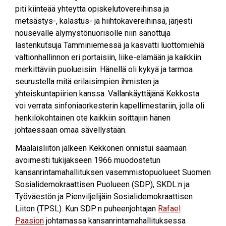
piti kiinteää yhteyttä opiskelutovereihinsa ja
metsästys-, kalastus- ja hiihtokavereihinsa, järjesti
nousevalle älymystönuorisolle niin sanottuja
lastenkutsuja Tamminiemessä ja kasvatti luottomiehiä
valtionhallinnon eri portaisiin, liike-elämään ja kaikkiin
merkittäviin puolueisiin. Hänellä oli kykyä ja tarmoa
seurustella mitä erilaisimpien ihmisten ja
yhteiskuntapiirien kanssa. Vallankäyttäjänä Kekkosta
voi verrata sinfoniaorkesterin kapellimestariin, jolla oli
henkilökohtainen ote kaikkiin soittajiin hänen
johtaessaan omaa sävellystään.
Maalaisliiton jälkeen Kekkonen onnistui saamaan
avoimesti tukijakseen 1966 muodostetun
kansanrintamahallituksen vasemmistopuolueet Suomen
Sosialidemokraattisen Puolueen (SDP), SKDL:n ja
Työväestön ja Pienviljelijäin Sosialidemokraattisen
Liiton (TPSL). Kun SDP:n puheenjohtajan
Rafael
Paasion
johtamassa kansanrintamahallituksessa