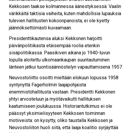
Kekkosen taakse kolmannessa äänestyksessä. Vaalin
värikkäitä taktisia vaiheita, kuten mahdollisia lupauksia
tulevien hallitusten kokoonpanoista, ei ole kyetty
jäännöksettömästi kuvaamaan.
Presidenttikautensa aluksi Kekkonen harjoitti
päivänpolitiikasta etäisempää roolia etenkin
sisäpolitiikassa. Paasikiven aikana jo 1940-luvun
lopulla aloitettu ulkomaankaupan suuntautuminen
länteen jatkui tuontisäännöstelyn vapauttamisena 1957.
Neuvostoliitto osoitti mieltään elokuun lopussa 1958
syntynyttä Fagerholmin laajapohjaista
enemmistöhallitusta vastaan. Presidentti Kekkonen
yhtyi arvosteluun ja myötävaikutti hallituksen
kaatumiseen joulukuussa. Historiantutkimus ei ole
päässyt yksimielisyyteen Kekkosen toiminnan
motiiveista: on kysytty, oliko taustalla Kekkosen ja
Neuvostoliiton huoli siitä, että laaja koalitio syrjäyttää