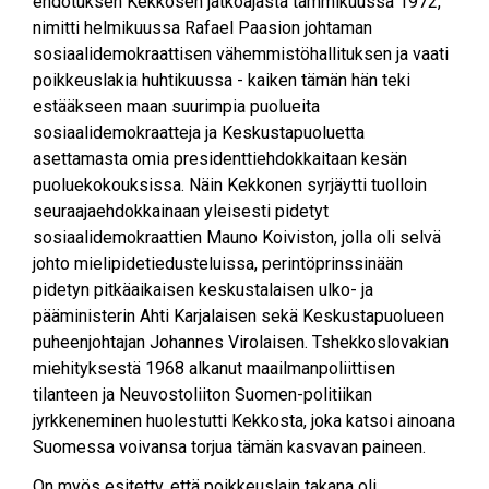
ehdotuksen Kekkosen jatkoajasta tammikuussa 1972,
nimitti helmikuussa Rafael Paasion johtaman
sosiaalidemokraattisen vähemmistöhallituksen ja vaati
poikkeuslakia huhtikuussa - kaiken tämän hän teki
estääkseen maan suurimpia puolueita
sosiaalidemokraatteja ja Keskustapuoluetta
asettamasta omia presidenttiehdokkaitaan kesän
puoluekokouksissa. Näin Kekkonen syrjäytti tuolloin
seuraajaehdokkainaan yleisesti pidetyt
sosiaalidemokraattien Mauno Koiviston, jolla oli selvä
johto mielipidetiedusteluissa, perintöprinssinään
pidetyn pitkäaikaisen keskustalaisen ulko- ja
pääministerin Ahti Karjalaisen sekä Keskustapuolueen
puheenjohtajan Johannes Virolaisen. Tshekkoslovakian
miehityksestä 1968 alkanut maailmanpoliittisen
tilanteen ja Neuvostoliiton Suomen-politiikan
jyrkkeneminen huolestutti Kekkosta, joka katsoi ainoana
Suomessa voivansa torjua tämän kasvavan paineen.
On myös esitetty, että poikkeuslain takana oli