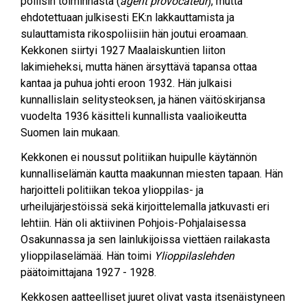
poliisin toiminnasta (
agent provocateur
), mutta
ehdotettuaan julkisesti EK:n lakkauttamista ja
sulauttamista rikospoliisiin hän joutui eroamaan.
Kekkonen siirtyi 1927 Maalaiskuntien liiton
lakimieheksi, mutta hänen ärsyttävä tapansa ottaa
kantaa ja puhua johti eroon 1932. Hän julkaisi
kunnallislain selitysteoksen, ja hänen väitöskirjansa
vuodelta 1936 käsitteli kunnallista vaalioikeutta
Suomen lain mukaan.
Kekkonen ei noussut politiikan huipulle käytännön
kunnalliselämän kautta maakunnan miesten tapaan. Hän
harjoitteli politiikan tekoa ylioppilas- ja
urheilujärjestöissä sekä kirjoittelemalla jatkuvasti eri
lehtiin. Hän oli aktiivinen Pohjois-Pohjalaisessa
Osakunnassa ja sen lainlukijoissa viettäen railakasta
ylioppilaselämää. Hän toimi
Ylioppilaslehden
päätoimittajana 1927 - 1928.
Kekkosen aatteelliset juuret olivat vasta itsenäistyneen