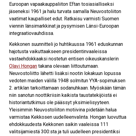
Euroopan vapaakauppaliiton Eftan tosiasialliseksi
jäseneksi 1961 ja halu turvata samalla Neuvostoliiton
vaatimat kaupalliset edut. Ratkaisu varmisti Suomen
viennin länsimarkkinat ja pysymisen Länsi-Euroopan
integraatiovauhdissa.
Kekkonen suunnitteli jo huhtikuussa 1961 eduskunnan
hajotusta vaikuttaakseen presidentinvaaleissa
vastaehdokkaaksi nostetun entisen oikeuskanslerin
Olavi Hongan
takana olevaan liittoutumaan.
Neuvostoliitto lähetti lisäksi nootin lokakuun lopussa
vedoten maiden välillä 1948 solmitun YYA-sopimuksen
2. artiklan tarkoittamaan sodanuhkaan. Myöskään tämän
niin sanotun noottikriisin kaikista taustatekijöistä ei
historiantutkimus ole päässyt yksimielisyyteen.
Yleisimmin Neuvostoliiton motiivina pidetään halua
varmistaa Kekkosen uudelleenvalinta. Hongan luovuttua
ehdokkuudesta Kekkonen saikin vaaleissa 111
valitsijamiestä 300:sta ja tuli uudelleen presidentiksi