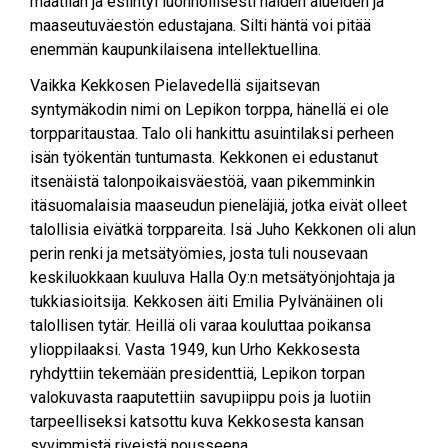
maatilan ja esiintyi luonnollisesti näiden alueiden ja
maaseutuväestön edustajana. Silti häntä voi pitää
enemmän kaupunkilaisena intellektuellina.
Vaikka Kekkosen Pielavedellä sijaitsevan
syntymäkodin nimi on Lepikon torppa, hänellä ei ole
torpparitaustaa. Talo oli hankittu asuintilaksi perheen
isän työkentän tuntumasta. Kekkonen ei edustanut
itsenäistä talonpoikaisväestöä, vaan pikemminkin
itäsuomalaisia maaseudun pieneläjiä, jotka eivät olleet
talollisia eivätkä torppareita. Isä Juho Kekkonen oli alun
perin renki ja metsätyömies, josta tuli nousevaan
keskiluokkaan kuuluva Halla Oy:n metsätyönjohtaja ja
tukkiasioitsija. Kekkosen äiti Emilia Pylvänäinen oli
talollisen tytär. Heillä oli varaa kouluttaa poikansa
ylioppilaaksi. Vasta 1949, kun Urho Kekkosesta
ryhdyttiin tekemään presidenttiä, Lepikon torpan
valokuvasta raaputettiin savupiippu pois ja luotiin
tarpeelliseksi katsottu kuva Kekkosesta kansan
syvimmistä riveistä nousseena.