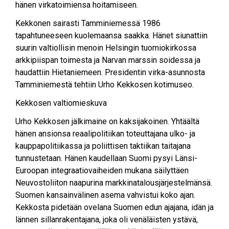
hänen virkatoimiensa hoitamiseen.
Kekkonen sairasti Tamminiemessä 1986
tapahtuneeseen kuolemaansa saakka. Hänet siunattiin
suurin valtiollisin menoin Helsingin tuomiokirkossa
arkkipiispan toimesta ja Narvan marssin soidessa ja
haudattiin Hietaniemeen. Presidentin virka-asunnosta
Tamminiemestä tehtiin Urho Kekkosen kotimuseo.
Kekkosen valtiomieskuva
Urho Kekkosen jälkimaine on kaksijakoinen. Yhtäältä
hänen ansionsa reaalipolitiikan toteuttajana ulko- ja
kauppapolitiikassa ja poliittisen taktiikan taitajana
tunnustetaan. Hänen kaudellaan Suomi pysyi Länsi-
Euroopan integraatiovaiheiden mukana säilyttäen
Neuvostoliiton naapurina markkinatalousjärjestelmänsä.
Suomen kansainvälinen asema vahvistui koko ajan.
Kekkosta pidetään ovelana Suomen edun ajajana, idän ja
lännen sillanrakentajana, joka oli venäläisten ystävä,