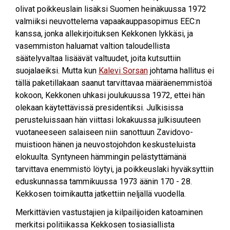
olivat poikkeuslain lisäksi Suomen heinäkuussa 1972
valmiiksi neuvottelema vapaakauppasopimus EEC:n
kanssa, jonka allekirjoituksen Kekkonen lykkäsi, ja
vasemmiston haluamat valtion taloudellista
säätelyvaltaa lisäävät valtuudet, joita kutsuttiin
suojalaeiksi. Mutta kun
Kalevi Sorsan
johtama hallitus ei
tällä paketillakaan saanut tarvittavaa määräenemmistöä
kokoon, Kekkonen uhkasi joulukuussa 1972, ettei hän
olekaan käytettävissä presidentiksi. Julkisissa
perusteluissaan hän viittasi lokakuussa julkisuuteen
vuotaneeseen salaiseen niin sanottuun Zavidovo-
muistioon hänen ja neuvostojohdon keskusteluista
elokuulta. Syntyneen hämmingin pelästyttämänä
tarvittava enemmistö löytyi, ja poikkeuslaki hyväksyttiin
eduskunnassa tammikuussa 1973 äänin 170 - 28.
Kekkosen toimikautta jatkettiin neljällä vuodella.
Merkittävien vastustajien ja kilpailijoiden katoaminen
merkitsi politiikassa Kekkosen tosiasiallista