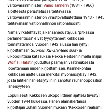
valtiovarainministeri
Väinö Tannerin
(1881 - 1966)
aloitteesta perustetussa tehtävässä
valtiovarainministeriön virastovaltuutettuna 1943 - 1945
tehtävänään valtionhallinnon rationalisointi.
Nämä virkatehtävät ja kansanedustajuus "pitkässä
parlamentissa" eivät tyydyttäneet Kekkosen
toimintatarmoa. Vuoden 1942 alussa hän ryhtyi
kirjoittamaan
Suomen Kuvalehteen
suur- ja
ulkopoliittisia katsauksia Pekka Peitsen nimellä majuri
Wolf H. Halstin
jouduttua päämajan vaatimuksesta
lopettamaan niiden kirjoittamisen. Käännekohtaa
Kekkosen ajattelussa merkitsi myöhäissyksy 1942,
josta lähtien hän etsiytyi niin sanotun rauhanopposition
läheisyyteen.
Lopullisesti Kekkosen ulkopoliittinen ajattelu tiivistyi
vuoden 1944 kuluessa. Hänen elämäkertansa
kirjoittajan Juhani Suomen mukaan "Kekkosen realismi