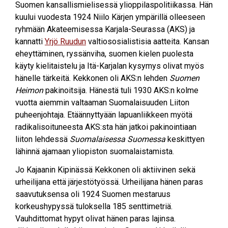
Suomen kansallismielisessä ylioppilaspolitiikassa. Hän
kuului vuodesta 1924 Niilo Kärjen ympärillä olleeseen
ryhmään Akateemisessa Karjala-Seurassa (AKS) ja
kannatti
Yrjö Ruudun
valtiososialistisia aatteita. Kansan
eheyttäminen, ryssänviha, suomen kielen puolesta
käyty kielitaistelu ja Itä-Karjalan kysymys olivat myös
hänelle tärkeitä. Kekkonen oli AKS:n lehden
Suomen
Heimon
pakinoitsija. Hänestä tuli 1930 AKS:n kolme
vuotta aiemmin valtaaman Suomalaisuuden Liiton
puheenjohtaja. Etäännyttyään lapuanliikkeen myötä
radikalisoituneesta AKS:sta hän jatkoi pakinointiaan
liiton lehdessä
Suomalaisessa Suomessa
keskittyen
lähinnä ajamaan yliopiston suomalaistamista.
Jo Kajaanin Kipinässä Kekkonen oli aktiivinen sekä
urheilijana että järjestötyössä. Urheilijana hänen paras
saavutuksensa oli 1924 Suomen mestaruus
korkeushypyssä tuloksella 185 senttimetriä.
Vauhdittomat hypyt olivat hänen paras lajinsa.