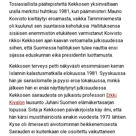
Tosiasiallista päätepistettä Kekkosen yksinvaltiaan
uralla merkitsi huhtikuu 1981, kun pääministeri Mauno
Koivisto kieltäytyi eroamasta, vaikka Tamminiemestä
oli kuulunut sen suuntaisia kehotuksia. Hallituksensa
sisäisen enemmistön etukäteen varmistanut Koivisto
rikkoi Kekkosen ajan kaavan vetoamalla julkisuudessa
siihen, että Suomessa hallituksen tulee nauttia ensi
sijassa eduskunnan eikä presidentin luottamusta.
Kekkosen terveys petti näkyvästi ensimmäisen kerran
Islannin kalastusmatkalla elokuussa 1981. Syyskuussa
hän jäi sairaslomalle ja pyysi eroa lokakuussa, minkä
jälkeen hän ei enää näyttäytynyt julkisuudessa.
Kekkosen sairaudesta on julkaistu professori
Erkki
Kivalon
lausunto Juhani Suomen elämäkertasarjan
lopussa. Siitä ja Kekkosen päiväkirjoista käy ilmi, että
hän kärsi muistihäiriöistä ainakin vuodesta 1973 lähtien.
Kyse oli ilmeisesti aivotoiminnan heikkenemisestä.
Sairauden ei kuitenkaan ole osoitettu vaikuttaneen