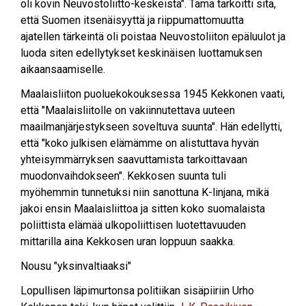
oli kovin Neuvostoliitto-keskeistä". Tämä tarkoitti sitä,
että Suomen itsenäisyyttä ja riippumattomuutta
ajatellen tärkeintä oli poistaa Neuvostoliiton epäluulot ja
luoda siten edellytykset keskinäisen luottamuksen
aikaansaamiselle.
Maalaisliiton puoluekokouksessa 1945 Kekkonen vaati,
että "Maalaisliitolle on vakiinnutettava uuteen
maailmanjärjestykseen soveltuva suunta". Hän edellytti,
että "koko julkisen elämämme on alistuttava hyvän
yhteisymmärryksen saavuttamista tarkoittavaan
muodonvaihdokseen". Kekkosen suunta tuli
myöhemmin tunnetuksi niin sanottuna K-linjana, mikä
jakoi ensin Maalaisliittoa ja sitten koko suomalaista
poliittista elämää ulkopoliittisen luotettavuuden
mittarilla aina Kekkosen uran loppuun saakka.
Nousu "yksinvaltiaaksi"
Lopullisen läpimurtonsa politiikan sisäpiiriin Urho