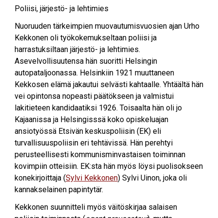
Poliisi, järjestö- ja lehtimies
Nuoruuden tärkeimpien muovautumisvuosien ajan Urho
Kekkonen oli työkokemukseltaan poliisi ja
harrastuksiltaan järjestö- ja lehtimies.
Asevelvollisuutensa hän suoritti Helsingin
autopataljoonassa. Helsinkiin 1921 muuttaneen
Kekkosen elämä jakautui selvästi kahtaalle. Yhtäältä hän
vei opintonsa nopeasti päätökseen ja valmistui
lakitieteen kandidaatiksi 1926. Toisaalta hän oli jo
Kajaanissa ja Helsingisssä koko opiskeluajan
ansiotyössä Etsivän keskuspoliisin (EK) eli
turvallisuuspoliisin eri tehtävissä. Hän perehtyi
perusteellisesti kommunisminvastaisen toiminnan
kovimpiin otteisiin. EK:sta hän myös löysi puolisokseen
konekirjoittaja (
Sylvi Kekkonen
) Sylvi Uinon, joka oli
kannakselainen papintytär.
Kekkonen suunnitteli myös väitöskirjaa salaisen