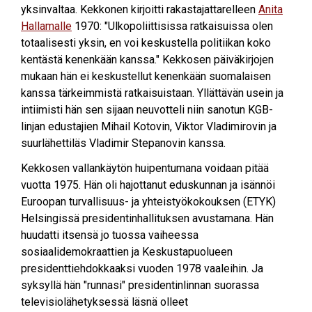
yksinvaltaa. Kekkonen kirjoitti rakastajattarelleen
Anita
Hallamalle
1970: "Ulkopoliittisissa ratkaisuissa olen
totaalisesti yksin, en voi keskustella politiikan koko
kentästä kenenkään kanssa." Kekkosen päiväkirjojen
mukaan hän ei keskustellut kenenkään suomalaisen
kanssa tärkeimmistä ratkaisuistaan. Yllättävän usein ja
intiimisti hän sen sijaan neuvotteli niin sanotun KGB-
linjan edustajien Mihail Kotovin, Viktor Vladimirovin ja
suurlähettiläs Vladimir Stepanovin kanssa.
Kekkosen vallankäytön huipentumana voidaan pitää
vuotta 1975. Hän oli hajottanut eduskunnan ja isännöi
Euroopan turvallisuus- ja yhteistyökokouksen (ETYK)
Helsingissä presidentinhallituksen avustamana. Hän
huudatti itsensä jo tuossa vaiheessa
sosiaalidemokraattien ja Keskustapuolueen
presidenttiehdokkaaksi vuoden 1978 vaaleihin. Ja
syksyllä hän "runnasi" presidentinlinnan suorassa
televisiolähetyksessä läsnä olleet