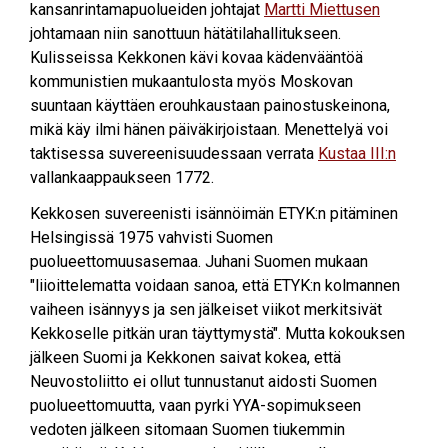
kansanrintamapuolueiden johtajat
Martti Miettusen
johtamaan niin sanottuun hätätilahallitukseen.
Kulisseissa Kekkonen kävi kovaa kädenvääntöä
kommunistien mukaantulosta myös Moskovan
suuntaan käyttäen erouhkaustaan painostuskeinona,
mikä käy ilmi hänen päiväkirjoistaan. Menettelyä voi
taktisessa suvereenisuudessaan verrata
Kustaa III:n
vallankaappaukseen 1772.
Kekkosen suvereenisti isännöimän ETYK:n pitäminen
Helsingissä 1975 vahvisti Suomen
puolueettomuusasemaa. Juhani Suomen mukaan
"liioittelematta voidaan sanoa, että ETYK:n kolmannen
vaiheen isännyys ja sen jälkeiset viikot merkitsivät
Kekkoselle pitkän uran täyttymystä". Mutta kokouksen
jälkeen Suomi ja Kekkonen saivat kokea, että
Neuvostoliitto ei ollut tunnustanut aidosti Suomen
puolueettomuutta, vaan pyrki YYA-sopimukseen
vedoten jälkeen sitomaan Suomen tiukemmin