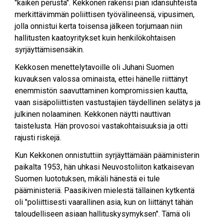
"kaiken perusta". Kekkonen rakensi pian idänsuhteista
merkittävimmän poliittisen työvälineensä, vipusimen,
jolla onnistui kerta toisensa jälkeen torjumaan niin
hallitusten kaatoyritykset kuin henkilökohtaisen
syrjäyttämisensäkin.
Kekkosen menettelytavoille oli Juhani Suomen
kuvauksen valossa ominaista, ettei hänelle riittänyt
enemmistön saavuttaminen kompromissien kautta,
vaan sisäpoliittisten vastustajien täydellinen selätys ja
julkinen nolaaminen. Kekkonen näytti nauttivan
taistelusta. Hän provosoi vastakohtaisuuksia ja otti
rajusti riskejä.
Kun Kekkonen onnistuttiin syrjäyttämään pääministerin
paikalta 1953, hän uhkasi Neuvostoliiton katkaisevan
Suomen luototuksen, mikäli hänestä ei tule
pääministeriä. Paasikiven mielestä tällainen kytkentä
oli "poliittisesti vaarallinen asia, kun on liittänyt tähän
taloudelliseen asiaan hallituskysymyksen". Tämä oli