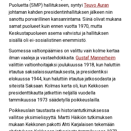
Puoluetta (SMP) hallitukseen, syntyi
Teuvo Auran
johtaman kahden presidentinhallituksen jälkeen niin
sanottu porvarillinen kansanrintama. Siinä olivat mukana
samat puolueet kuin ennen vuotta 1970, mutta
Keskustapuolueen asema vahvistui ja hallituksen
sisällä oli ei-sosialistinen enemmistö.
Suomessa valtionpäämies on valittu vain kolme kertaa
ilman vaaleja ja vastaehdokkaita.
Gustaf Mannerheim
valittiin valtionhoitajaksi joulukuussa 1918, kun haluttiin
irtautua saksalaissuuntauksesta, ja presidentiksi
elokuussa 1944, kun haluttiin irtautua jatkosodasta ja
siteistä Saksaan. Kolmas kerta oli, kun Kekkosen
presidenttikautta jatkettiin neljällä vuodella
tammikuussa 1973 säädetyllä poikkeuslailla.
Poikkeuslain taustasta ei historiantutkimuksessa
vallitse yksimielisyyttä. Martti Häikiön tutkimuksen
mukaan Kekkonen pakotti Ahti Karjalaisen tekemään