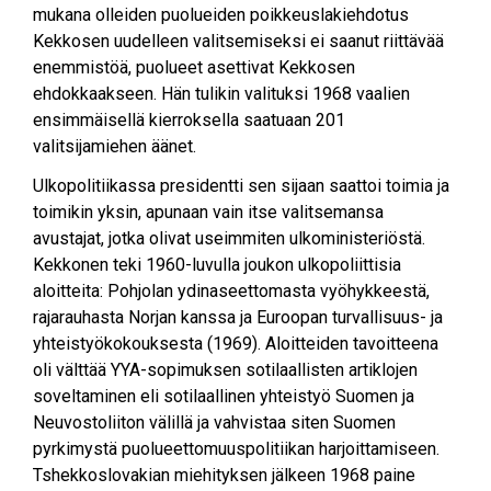
mukana olleiden puolueiden poikkeuslakiehdotus
Kekkosen uudelleen valitsemiseksi ei saanut riittävää
enemmistöä, puolueet asettivat Kekkosen
ehdokkaakseen. Hän tulikin valituksi 1968 vaalien
ensimmäisellä kierroksella saatuaan 201
valitsijamiehen äänet.
Ulkopolitiikassa presidentti sen sijaan saattoi toimia ja
toimikin yksin, apunaan vain itse valitsemansa
avustajat, jotka olivat useimmiten ulkoministeriöstä.
Kekkonen teki 1960-luvulla joukon ulkopoliittisia
aloitteita: Pohjolan ydinaseettomasta vyöhykkeestä,
rajarauhasta Norjan kanssa ja Euroopan turvallisuus- ja
yhteistyökokouksesta (1969). Aloitteiden tavoitteena
oli välttää YYA-sopimuksen sotilaallisten artiklojen
soveltaminen eli sotilaallinen yhteistyö Suomen ja
Neuvostoliiton välillä ja vahvistaa siten Suomen
pyrkimystä puolueettomuuspolitiikan harjoittamiseen.
Tshekkoslovakian miehityksen jälkeen 1968 paine