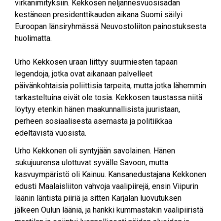
virkanimityksiin. Kekkosen neljännesvuosisadan
kestäneen presidenttikauden aikana Suomi säilyi
Euroopan länsiryhmässä Neuvostoliiton painostuksesta
huolimatta.
Urho Kekkosen uraan liittyy suurmiesten tapaan
legendoja, jotka ovat aikanaan palvelleet
päivänkohtaisia poliittisia tarpeita, mutta jotka lähemmin
tarkasteltuina eivät ole tosia. Kekkosen taustassa niitä
löytyy etenkin hänen maakunnallisista juuristaan,
perheen sosiaalisesta asemasta ja politiikkaa
edeltävistä vuosista.
Urho Kekkonen oli syntyjään savolainen. Hänen
sukujuurensa ulottuvat syvälle Savoon, mutta
kasvuympäristö oli Kainuu. Kansanedustajana Kekkonen
edusti Maalaisliiton vahvoja vaalipiirejä, ensin Viipurin
läänin läntistä piiriä ja sitten Karjalan luovutuksen
jälkeen Oulun lääniä, ja hankki kummastakin vaalipiiristä