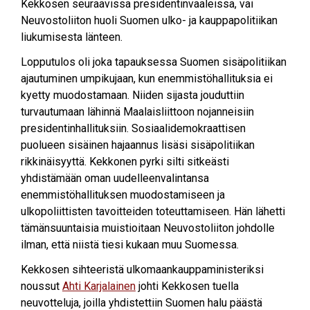
Kekkosen seuraavissa presidentinvaaleissa, vai
Neuvostoliiton huoli Suomen ulko- ja kauppapolitiikan
liukumisesta länteen.
Lopputulos oli joka tapauksessa Suomen sisäpolitiikan
ajautuminen umpikujaan, kun enemmistöhallituksia ei
kyetty muodostamaan. Niiden sijasta jouduttiin
turvautumaan lähinnä Maalaisliittoon nojanneisiin
presidentinhallituksiin. Sosiaalidemokraattisen
puolueen sisäinen hajaannus lisäsi sisäpolitiikan
rikkinäisyyttä. Kekkonen pyrki silti sitkeästi
yhdistämään oman uudelleenvalintansa
enemmistöhallituksen muodostamiseen ja
ulkopoliittisten tavoitteiden toteuttamiseen. Hän lähetti
tämänsuuntaisia muistioitaan Neuvostoliiton johdolle
ilman, että niistä tiesi kukaan muu Suomessa.
Kekkosen sihteeristä ulkomaankauppaministeriksi
noussut
Ahti Karjalainen
johti Kekkosen tuella
neuvotteluja, joilla yhdistettiin Suomen halu päästä