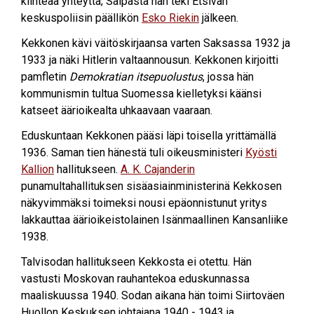
kiinteää yhteyttä; Säipästä hän teki Etsivän
keskuspoliisin päällikön
Esko Riekin
jälkeen.
Kekkonen kävi väitöskirjaansa varten Saksassa 1932 ja
1933 ja näki Hitlerin valtaannousun. Kekkonen kirjoitti
pamfletin
Demokratian itsepuolustus
, jossa hän
kommunismin tultua Suomessa kielletyksi käänsi
katseet äärioikealta uhkaavaan vaaraan.
Eduskuntaan Kekkonen pääsi läpi toisella yrittämällä
1936. Saman tien hänestä tuli oikeusministeri
Kyösti
Kallion
hallitukseen.
A. K. Cajanderin
punamultahallituksen sisäasiainministerinä Kekkosen
näkyvimmäksi toimeksi nousi epäonnistunut yritys
lakkauttaa äärioikeistolainen Isänmaallinen Kansanliike
1938.
Talvisodan hallitukseen Kekkosta ei otettu. Hän
vastusti Moskovan rauhantekoa eduskunnassa
maaliskuussa 1940. Sodan aikana hän toimi Siirtoväen
Huollon Keskuksen johtajana 1940 - 1943 ja