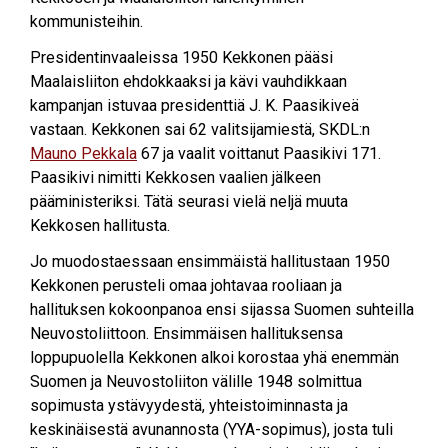
kommunisteihin.
Presidentinvaaleissa 1950 Kekkonen pääsi
Maalaisliiton ehdokkaaksi ja kävi vauhdikkaan
kampanjan istuvaa presidenttiä J. K. Paasikiveä
vastaan. Kekkonen sai 62 valitsijamiestä, SKDL:n
Mauno Pekkala
67 ja vaalit voittanut Paasikivi 171.
Paasikivi nimitti Kekkosen vaalien jälkeen
pääministeriksi. Tätä seurasi vielä neljä muuta
Kekkosen hallitusta.
Jo muodostaessaan ensimmäistä hallitustaan 1950
Kekkonen perusteli omaa johtavaa rooliaan ja
hallituksen kokoonpanoa ensi sijassa Suomen suhteilla
Neuvostoliittoon. Ensimmäisen hallituksensa
loppupuolella Kekkonen alkoi korostaa yhä enemmän
Suomen ja Neuvostoliiton välille 1948 solmittua
sopimusta ystävyydestä, yhteistoiminnasta ja
keskinäisestä avunannosta (YYA-sopimus), josta tuli