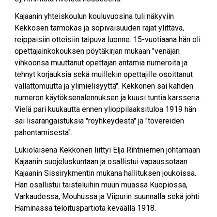
Kajaanin yhteiskoulun kouluvuosina tuli näkyviin
Kekkosen tarmokas ja sopivaisuuden rajat ylittävä,
reippaisiin otteisiin taipuva luonne. 15-vuotiaana hän oli
opettajainkokouksen pöytäkirjan mukaan "venäjän
vihkoonsa muuttanut opettajan antamia numeroita ja
tehnyt korjauksia sekä muillekin opettajille osoittanut
vallattomuutta ja ylimielisyyttä". Kekkonen sai kahden
numeron käytöksenalennuksen ja kuusi tuntia karsseria.
Vielä pari kuukautta ennen ylioppilaaksituloa 1919 hän
sai lisärangaistuksia "röyhkeydestä" ja "tovereiden
pahentamisesta".
Lukiolaisena Kekkonen liittyi Elja Rihtniemen johtamaan
Kajaanin suojeluskuntaan ja osallistui vapaussotaan
Kajaanin Sissirykmentin mukana hallituksen joukoissa.
Hän osallistui taisteluihin muun muassa Kuopiossa,
Varkaudessa, Mouhussa ja Viipurin suunnalla sekä johti
Haminassa teloituspartiota keväällä 1918.