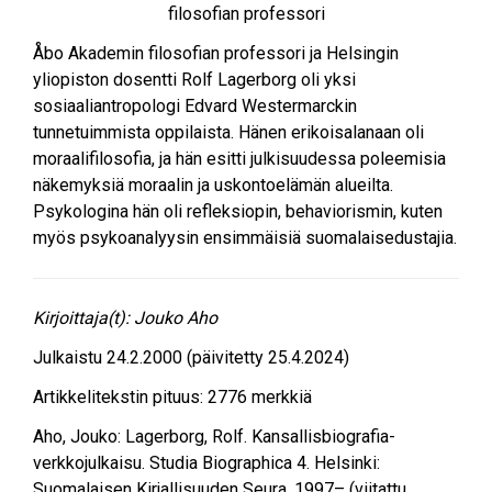
filosofian professori
Åbo Akademin filosofian professori ja Helsingin
yliopiston dosentti Rolf Lagerborg oli yksi
sosiaaliantropologi Edvard Westermarckin
tunnetuimmista oppilaista. Hänen erikoisalanaan oli
moraalifilosofia, ja hän esitti julkisuudessa poleemisia
näkemyksiä moraalin ja uskontoelämän alueilta.
Psykologina hän oli refleksiopin, behaviorismin, kuten
myös psykoanalyysin ensimmäisiä suomalaisedustajia.
Kirjoittaja(t):
Jouko Aho
Julkaistu
24.2.2000
(päivitetty 25.4.2024)
Artikkelitekstin pituus:
2776
merkkiä
Aho, Jouko
:
Lagerborg, Rolf
. Kansallisbiografia-
verkkojulkaisu. Studia Biographica 4. Helsinki:
Suomalaisen Kirjallisuuden Seura, 1997– (viitattu