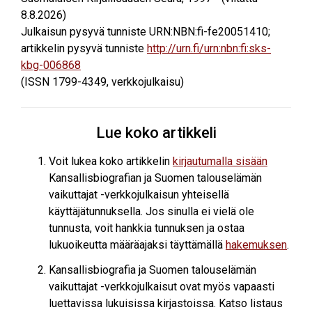
8.8.2026
)
Julkaisun pysyvä tunniste URN:NBN:fi-fe20051410;
artikkelin pysyvä tunniste
http://urn.fi/urn:nbn:fi:sks-
kbg-006868
(ISSN 1799-4349, verkkojulkaisu)
Lue koko artikkeli
Voit lukea koko artikkelin
kirjautumalla sisään
Kansallisbiografian ja Suomen talouselämän
vaikuttajat -verkkojulkaisun yhteisellä
käyttäjätunnuksella. Jos sinulla ei vielä ole
tunnusta, voit hankkia tunnuksen ja ostaa
lukuoikeutta määräajaksi täyttämällä
hakemuksen
.
Kansallisbiografia ja Suomen talouselämän
vaikuttajat -verkkojulkaisut ovat myös vapaasti
luettavissa lukuisissa kirjastoissa. Katso listaus