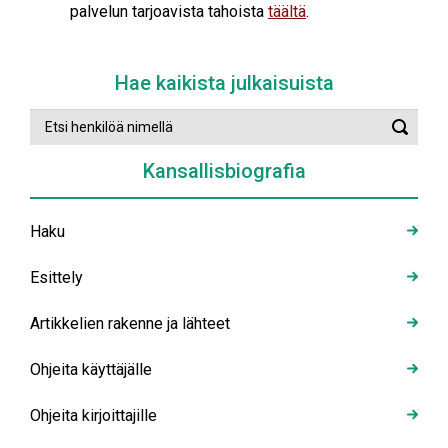
palvelun tarjoavista tahoista
täältä
.
Hae kaikista julkaisuista
Etsi
Suorit
henkilöä
haku
nimellä
Kansallisbiografia
Haku
Esittely
Artikkelien rakenne ja lähteet
Ohjeita käyttäjälle
Ohjeita kirjoittajille