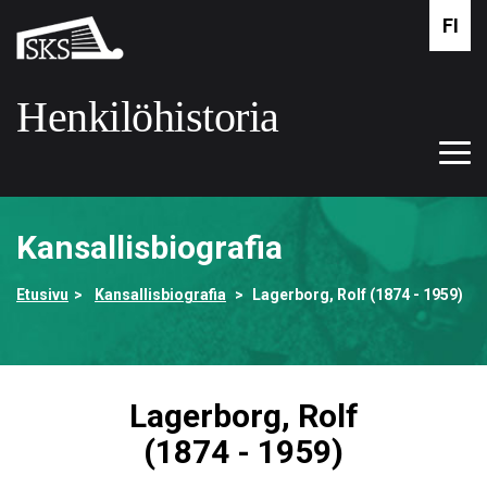
Siirry
FI
Suomalaisen
pääsisältöön
kirjallisuuden
seura
Henkilöhistoria
Tog
Etusivulle
navi
Kansallisbiografia
Etusivu
Kansallisbiografia
Lagerborg, Rolf (1874 - 1959)
Lagerborg, Rolf
(1874 - 1959)