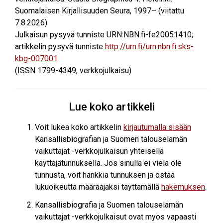
Suomalaisen Kirjallisuuden Seura, 1997– (viitattu
7.8.2026
)
Julkaisun pysyvä tunniste URN:NBN:fi-fe20051410;
artikkelin pysyvä tunniste
http://urn.fi/urn:nbn:fi:sks-
kbg-007001
(ISSN 1799-4349, verkkojulkaisu)
Lue koko artikkeli
Voit lukea koko artikkelin
kirjautumalla sisään
Kansallisbiografian ja Suomen talouselämän
vaikuttajat -verkkojulkaisun yhteisellä
käyttäjätunnuksella. Jos sinulla ei vielä ole
tunnusta, voit hankkia tunnuksen ja ostaa
lukuoikeutta määräajaksi täyttämällä
hakemuksen
.
Kansallisbiografia ja Suomen talouselämän
vaikuttajat -verkkojulkaisut ovat myös vapaasti