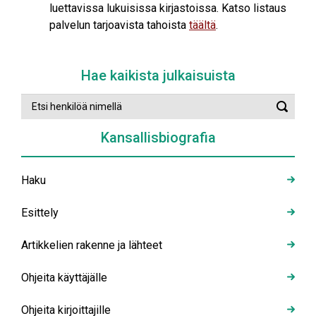
luettavissa lukuisissa kirjastoissa. Katso listaus
palvelun tarjoavista tahoista
täältä
.
Hae kaikista julkaisuista
Etsi
Suorit
henkilöä
haku
nimellä
Kansallisbiografia
Haku
Esittely
Artikkelien rakenne ja lähteet
Ohjeita käyttäjälle
Ohjeita kirjoittajille