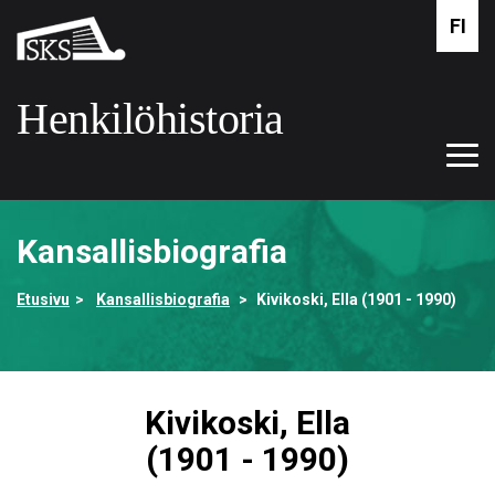
Siirry
FI
Suomalaisen
pääsisältöön
kirjallisuuden
seura
Henkilöhistoria
Tog
Etusivulle
navi
Kansallisbiografia
Etusivu
Kansallisbiografia
Kivikoski, Ella (1901 - 1990)
Kivikoski, Ella
(1901 - 1990)