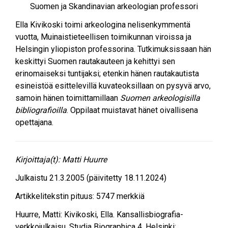
Suomen ja Skandinavian arkeologian professori
Ella Kivikoski toimi arkeologina nelisenkymmentä
vuotta, Muinaistieteellisen toimikunnan viroissa ja
Helsingin yliopiston professorina. Tutkimuksissaan hän
keskittyi Suomen rautakauteen ja kehittyi sen
erinomaiseksi tuntijaksi; etenkin hänen rautakautista
esineistöä esittelevillä kuvateoksillaan on pysyvä arvo,
samoin hänen toimittamillaan
Suomen arkeologisilla
bibliografioilla
. Oppilaat muistavat hänet oivallisena
opettajana.
Kirjoittaja(t):
Matti Huurre
Julkaistu
21.3.2005
(päivitetty 18.11.2024)
Artikkelitekstin pituus:
5747
merkkiä
Huurre, Matti
:
Kivikoski, Ella
. Kansallisbiografia-
verkkojulkaisu. Studia Biographica 4. Helsinki: