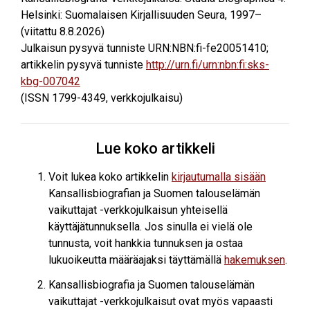
Helsinki: Suomalaisen Kirjallisuuden Seura, 1997–
(viitattu
8.8.2026
)
Julkaisun pysyvä tunniste URN:NBN:fi-fe20051410;
artikkelin pysyvä tunniste
http://urn.fi/urn:nbn:fi:sks-
kbg-007042
(ISSN 1799-4349, verkkojulkaisu)
Lue koko artikkeli
Voit lukea koko artikkelin
kirjautumalla sisään
Kansallisbiografian ja Suomen talouselämän
vaikuttajat -verkkojulkaisun yhteisellä
käyttäjätunnuksella. Jos sinulla ei vielä ole
tunnusta, voit hankkia tunnuksen ja ostaa
lukuoikeutta määräajaksi täyttämällä
hakemuksen
.
Kansallisbiografia ja Suomen talouselämän
vaikuttajat -verkkojulkaisut ovat myös vapaasti