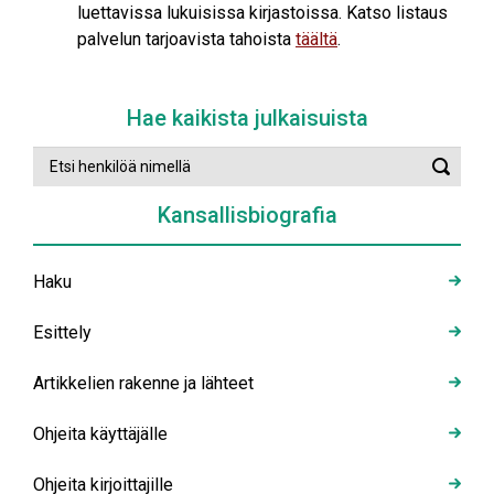
luettavissa lukuisissa kirjastoissa. Katso listaus
palvelun tarjoavista tahoista
täältä
.
Hae kaikista julkaisuista
Etsi
Suorit
henkilöä
haku
nimellä
Kansallisbiografia
Haku
Esittely
Artikkelien rakenne ja lähteet
Ohjeita käyttäjälle
Ohjeita kirjoittajille