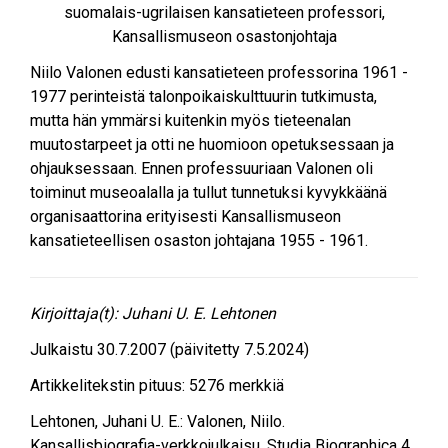
suomalais-ugrilaisen kansatieteen professori,
Kansallismuseon osastonjohtaja
Niilo Valonen edusti kansatieteen professorina 1961 -
1977 perinteistä talonpoikaiskulttuurin tutkimusta,
mutta hän ymmärsi kuitenkin myös tieteenalan
muutostarpeet ja otti ne huomioon opetuksessaan ja
ohjauksessaan. Ennen professuuriaan Valonen oli
toiminut museoalalla ja tullut tunnetuksi kyvykkäänä
organisaattorina erityisesti Kansallismuseon
kansatieteellisen osaston johtajana 1955 - 1961.
Kirjoittaja(t):
Juhani U. E. Lehtonen
Julkaistu
30.7.2007
(päivitetty 7.5.2024)
Artikkelitekstin pituus:
5276
merkkiä
Lehtonen, Juhani U. E.
:
Valonen, Niilo
.
Kansallisbiografia-verkkojulkaisu. Studia Biographica 4.