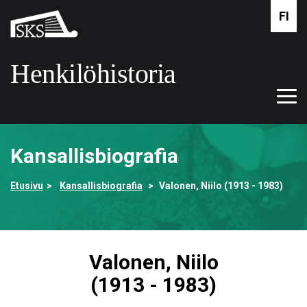
Siirry
FI
Suomalaisen
pääsisältöön
kirjallisuuden
seura
Henkilöhistoria
Tog
Etusivulle
navi
Kansallisbiografia
Etusivu
Kansallisbiografia
Valonen, Niilo (1913 - 1983)
Valonen, Niilo
(1913 - 1983)