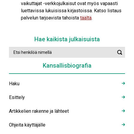
vaikuttajat -verkkojulkaisut ovat myös vapaasti
luettavissa lukuisissa kirjastoissa. Katso listaus
palvelun tarjoavista tahoista
täältä
.
Hae kaikista julkaisuista
Etsi
Suorit
henkilöä
haku
nimellä
Kansallisbiografia
Haku
Esittely
Artikkelien rakenne ja lähteet
Ohjeita käyttäjälle