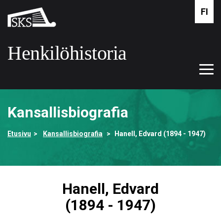
Siirry
FI
Suomalaisen
pääsisältöön
kirjallisuuden
seura
Henkilöhistoria
Tog
Etusivulle
navi
Kansallisbiografia
Etusivu
Kansallisbiografia
Hanell, Edvard (1894 - 1947)
Hanell, Edvard
(1894 - 1947)