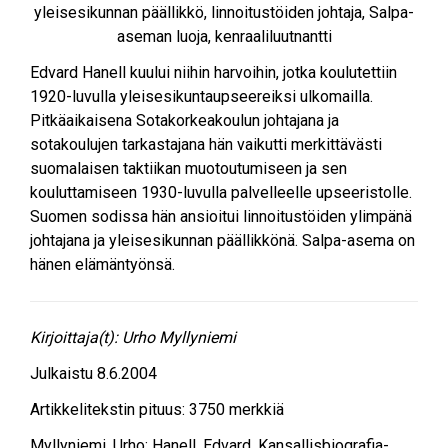
yleisesikunnan päällikkö, linnoitustöiden johtaja, Salpa-
aseman luoja, kenraaliluutnantti
Edvard Hanell kuului niihin harvoihin, jotka koulutettiin
1920-luvulla yleisesikuntaupseereiksi ulkomailla.
Pitkäaikaisena Sotakorkeakoulun johtajana ja
sotakoulujen tarkastajana hän vaikutti merkittävästi
suomalaisen taktiikan muotoutumiseen ja sen
kouluttamiseen 1930-luvulla palvelleelle upseeristolle.
Suomen sodissa hän ansioitui linnoitustöiden ylimpänä
johtajana ja yleisesikunnan päällikkönä. Salpa-asema on
hänen elämäntyönsä.
Kirjoittaja(t):
Urho Myllyniemi
Julkaistu
8.6.2004
Artikkelitekstin pituus:
3750
merkkiä
Myllyniemi, Urho
:
Hanell, Edvard
. Kansallisbiografia-