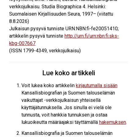
verkkojulkaisu. Studia Biographica 4. Helsinki:
Suomalaisen Kirjallisuuden Seura, 1997– (viitattu
8.8.2026
)
Julkaisun pysyvä tunniste URN:NBN:fi-fe20051410;
artikkelin pysyvä tunniste
http://urn.fi/urn:nbn:fi:sks-
kbg-007667
(ISSN 1799-4349, verkkojulkaisu)
Lue koko artikkeli
Voit lukea koko artikkelin
kirjautumalla sisään
Kansallisbiografian ja Suomen talouselämän
vaikuttajat -verkkojulkaisun yhteisellä
käyttäjätunnuksella. Jos sinulla ei vielä ole
tunnusta, voit hankkia tunnuksen ja ostaa
lukuoikeutta määräajaksi täyttämällä
hakemuksen
.
Kansallisbiografia ja Suomen talouselämän