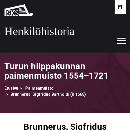
Siirry
FI
Suomalaisen
pääsisältöön
kirjallisuuden
seura
Henkilöhistoria
Tog
Etusivulle
navi
Turun hiippakunnan
paimenmuisto 1554–1721
Etusivu
Paimenmuisto
Brunnerus, Sigfridus Bartholdi (K 1668)
Brunnerus, Sigfridus