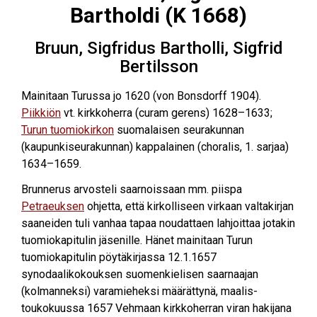
Bartholdi (K 1668)
Bruun, Sigfridus Bartholli, Sigfrid
Bertilsson
Mainitaan Turussa jo 1620 (von Bonsdorff 1904).
Piikkiön
vt. kirkkoherra (curam gerens) 1628–1633;
Turun tuomiokirkon
suomalaisen seurakunnan
(kaupunkiseurakunnan) kappalainen (choralis, 1. sarjaa)
1634–1659.
Brunnerus arvosteli saarnoissaan mm. piispa
Petraeuksen
ohjetta, että kirkolliseen virkaan valtakirjan
saaneiden tuli vanhaa tapaa noudattaen lahjoittaa jotakin
tuomiokapitulin jäsenille. Hänet mainitaan Turun
tuomiokapitulin pöytäkirjassa 12.1.1657
synodaalikokouksen suomenkielisen saarnaajan
(kolmanneksi) varamieheksi määrättynä, maalis-
toukokuussa 1657 Vehmaan kirkkoherran viran hakijana