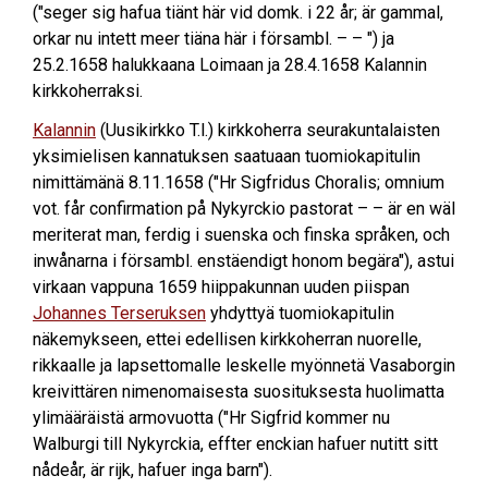
("seger sig hafua tiänt här vid domk. i 22 år; är gammal,
orkar nu intett meer tiäna här i försambl. – – ") ja
25.2.1658 halukkaana Loimaan ja 28.4.1658 Kalannin
kirkkoherraksi.
Kalannin
(Uusikirkko T.l.) kirkkoherra seurakuntalaisten
yksimielisen kannatuksen saatuaan tuomiokapitulin
nimittämänä 8.11.1658 ("Hr Sigfridus Choralis; omnium
vot. får confirmation på Nykyrckio pastorat – – är en wäl
meriterat man, ferdig i suenska och finska språken, och
inwånarna i försambl. enstäendigt honom begära"), astui
virkaan vappuna 1659 hiippakunnan uuden piispan
Johannes Terseruksen
yhdyttyä tuomiokapitulin
näkemykseen, ettei edellisen kirkkoherran nuorelle,
rikkaalle ja lapsettomalle leskelle myönnetä Vasaborgin
kreivittären nimenomaisesta suosituksesta huolimatta
ylimääräistä armovuotta ("Hr Sigfrid kommer nu
Walburgi till Nykyrckia, effter enckian hafuer nutitt sitt
nådeår, är rijk, hafuer inga barn").