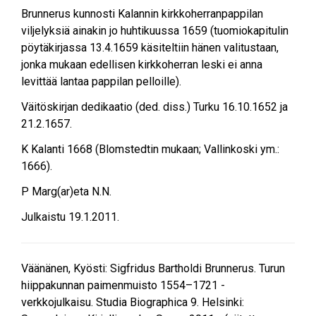
Brunnerus kunnosti Kalannin kirkkoherranpappilan
viljelyksiä ainakin jo huhtikuussa 1659 (tuomiokapitulin
pöytäkirjassa 13.4.1659 käsiteltiin hänen valitustaan,
jonka mukaan edellisen kirkkoherran leski ei anna
levittää lantaa pappilan pelloille).
Väitöskirjan dedikaatio (ded. diss.) Turku 16.10.1652 ja
21.2.1657.
K Kalanti 1668 (Blomstedtin mukaan; Vallinkoski ym.:
1666).
P Marg(ar)eta N.N.
Julkaistu
19.1.2011
.
Väänänen, Kyösti: Sigfridus Bartholdi Brunnerus. Turun
hiippakunnan paimenmuisto 1554–1721 -
verkkojulkaisu. Studia Biographica 9. Helsinki: