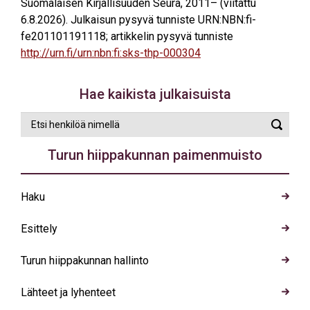
Suomalaisen Kirjallisuuden Seura, 2011– (viitattu
6.8.2026). Julkaisun pysyvä tunniste URN:NBN:fi-
fe201101191118; artikkelin pysyvä tunniste
http://urn.fi/urn:nbn:fi:sks-thp-000304
Hae kaikista julkaisuista
Etsi
Suorit
henkilöä
haku
nimellä
Turun hiippakunnan paimenmuisto
Haku
Esittely
Turun hiippakunnan hallinto
Lähteet ja lyhenteet