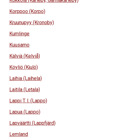
Kokkola (Karleby, Gamlakarleby)
Korppoo (Korpo)
Kruunupyy (Kronoby)
Kumlinge
Kuusamo
Kälviä (Kelviå)
Köyliö (Kjulö)
Laihia (Laihela)
Laitila (Letala)
Lappi T. l. (Lappo)
Lapua (Lappo)
Lapväärtti (Lappfjärd)
Lemland