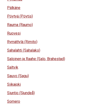
Pälkäne
Pöytyä (Pöytis)
Rauma (Raumo)
Ruovesi
Rymättylä (Rimito)
Sahalahti (Sahalaks)
Saloinen ja Raahe (Salo, Brahestad)
Saltvik
Sauvo (Sagu)
Siikajoki
Siuntio (Sjundeå)
Somero