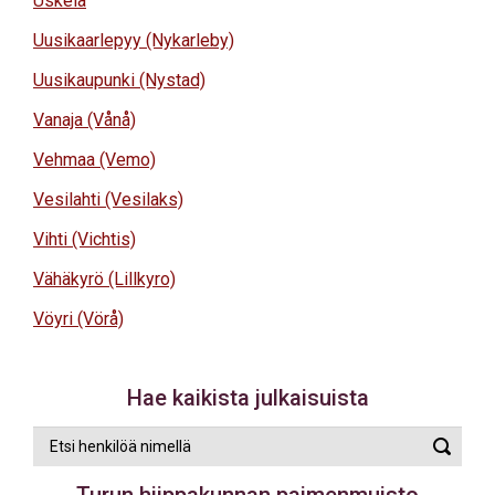
Uskela
Uusikaarlepyy (Nykarleby)
Uusikaupunki (Nystad)
Vanaja (Vånå)
Vehmaa (Vemo)
Vesilahti (Vesilaks)
Vihti (Vichtis)
Vähäkyrö (Lillkyro)
Vöyri (Vörå)
Hae kaikista julkaisuista
Etsi
Suorit
henkilöä
haku
nimellä