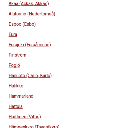
Akaa (Ackas, Akkas)
Alatornio (Nedertorneå)
Espoo (Esbo)
Eura
Eurajoki (Euraåminne)
Finström
Föglö
Hailuoto (Carlö, Karlö)
Halikko
Hammarland
Hattula
Huittinen (Vittis)
Hämeenkyrö (Tavastkyro)