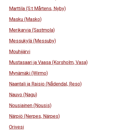
Marttila (S:t Mårtens, Nyby)
Masku (Masko)
Merikarvia (Sastmola)
Messukylä (Messuby)
Mouhijärvi
Mustasaari ja Vaasa (Korsholm, Vasa)
Mynämäki (Wirmo)
Naantali ja Raisio (Nådendal, Reso)
Nauvo (Nagu)
Nousiainen (Nousis)
Närpiö (Nerpes, Närpes)
Orivesi