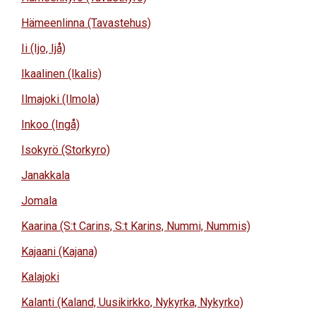
Hämeenlinna (Tavastehus)
Ii (Ijo, Ijå)
Ikaalinen (Ikalis)
Ilmajoki (Ilmola)
Inkoo (Ingå)
Isokyrö (Storkyro)
Janakkala
Jomala
Kaarina (S:t Carins, S:t Karins, Nummi, Nummis)
Kajaani (Kajana)
Kalajoki
Kalanti (Kaland, Uusikirkko, Nykyrka, Nykyrko)