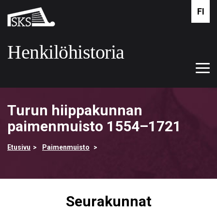
Siirry
FI
Suomalaisen
pääsisältöön
kirjallisuuden
seura
Henkilöhistoria
Tog
Etusivulle
navi
Turun hiippakunnan
paimenmuisto 1554–1721
Etusivu
Paimenmuisto
Seurakunnat