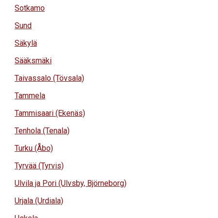
Sotkamo
Sund
Säkylä
Sääksmäki
Taivassalo (Tövsala)
Tammela
Tammisaari (Ekenäs)
Tenhola (Tenala)
Turku (Åbo)
Tyrvää (Tyrvis)
Ulvila ja Pori (Ulvsby, Björneborg)
Urjala (Urdiala)