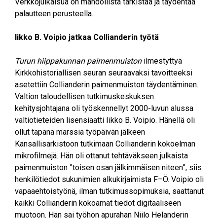
Verkkojulkaisua on mahdollista tarkistaa ja täydentää
palautteen perusteella.
Iikko B. Voipio jatkaa Collianderin työtä
Turun hiippakunnan paimenmuiston
ilmestyttyä
Kirkkohistoriallisen seuran seuraavaksi tavoitteeksi
asetettiin Collianderin paimenmuiston täydentäminen.
Valtion taloudellisen tutkimuskeskuksen
kehitysjohtajana oli työskennellyt 2000-luvun alussa
valtiotieteiden lisensiaatti Iikko B. Voipio. Hänellä oli
ollut tapana marssia työpäivän jälkeen
Kansallisarkistoon tutkimaan Collianderin kokoelman
mikrofilmejä. Hän oli ottanut tehtäväkseen julkaista
paimenmuiston ”toisen osan jälkimmäisen niteen”, siis
henkilötiedot sukunimien alkukirjaimista F–Ö. Voipio oli
vapaaehtoistyönä, ilman tutkimussopimuksia, saattanut
kaikki Collianderin kokoamat tiedot digitaaliseen
muotoon. Hän sai työhön apurahan Niilo Helanderin