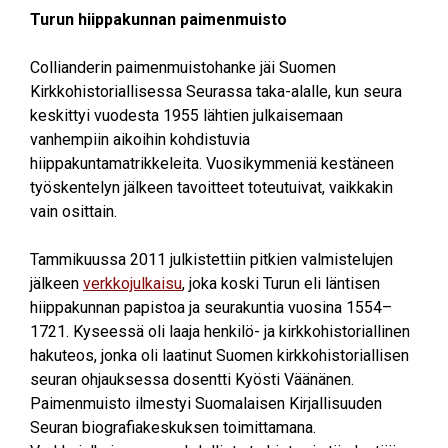
Turun hiippakunnan paimenmuisto
Collianderin paimenmuistohanke jäi Suomen
Kirkkohistoriallisessa Seurassa taka-alalle, kun seura
keskittyi vuodesta 1955 lähtien julkaisemaan
vanhempiin aikoihin kohdistuvia
hiippakuntamatrikkeleita. Vuosikymmeniä kestäneen
työskentelyn jälkeen tavoitteet toteutuivat, vaikkakin
vain osittain.
Tammikuussa 2011 julkistettiin pitkien valmistelujen
jälkeen
verkkojulkaisu
, joka koski Turun eli läntisen
hiippakunnan papistoa ja seurakuntia vuosina 1554–
1721. Kyseessä oli laaja henkilö- ja kirkkohistoriallinen
hakuteos, jonka oli laatinut Suomen kirkkohistoriallisen
seuran ohjauksessa dosentti Kyösti Väänänen.
Paimenmuisto ilmestyi Suomalaisen Kirjallisuuden
Seuran biografiakeskuksen toimittamana.