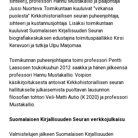
sihteeri), professori Hannu Mustakallio ja pääjohtaja
Jussi Nuorteva. Toimikuntaan kuuluivat ”virkansa
puolesta” Kirkkohistoriallisen seuran puheenjohtaja,
sihteeri ja kustannusjohtaja. Lisäksi toimikuntaan
kuuluivat Suomalaisen Kirjallisuuden Seuran
biografiakeskuksen edustajina toimituspäällikkö Kirsi
Keravuori ja tutkija Ulpu Marjomaa.
Toimikunnan puheenjohtajana toimi professori Pentti
Laasosen toukokuuhun 2012 saakka ja hänen jälkeensä
professori Hannu Mustakallio. Voipion
käsikirjoituksesta antoivat Kirkkohistoriallisen seuran
hallitukselle julkaisemista puoltavan lausunnon
filosofian tohtori Veli-Matti Autio (K 2020) ja professori
Mustakallio.
Suomalaisen Kirjallisuuden Seuran verkkojulkaisu
Valmistelujen jälkeen Suomalaisen Kirjallisuuden