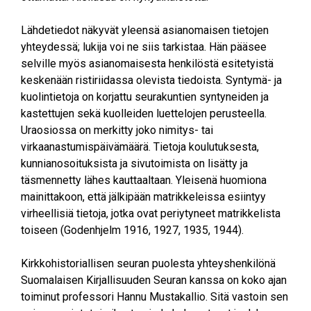
Lähdetiedot näkyvät yleensä asianomaisen tietojen
yhteydessä; lukija voi ne siis tarkistaa. Hän pääsee
selville myös asianomaisesta henkilöstä esitetyistä
keskenään ristiriidassa olevista tiedoista. Syntymä- ja
kuolintietoja on korjattu seurakuntien syntyneiden ja
kastettujen sekä kuolleiden luettelojen perusteella.
Uraosiossa on merkitty joko nimitys- tai
virkaanastumispäivämäärä. Tietoja koulutuksesta,
kunnianosoituksista ja sivutoimista on lisätty ja
täsmennetty lähes kauttaaltaan. Yleisenä huomiona
mainittakoon, että jälkipään matrikkeleissa esiintyy
virheellisiä tietoja, jotka ovat periytyneet matrikkelista
toiseen (Godenhjelm 1916, 1927, 1935, 1944).
Kirkkohistoriallisen seuran puolesta yhteyshenkilönä
Suomalaisen Kirjallisuuden Seuran kanssa on koko ajan
toiminut professori Hannu Mustakallio. Sitä vastoin sen