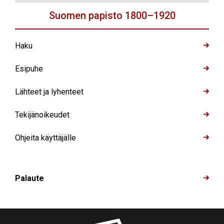
henkilöä
haku
nimellä
Suomen papisto 1800–1920
Haku
Esipuhe
Lähteet ja lyhenteet
Tekijänoikeudet
Ohjeita käyttäjälle
Palaute