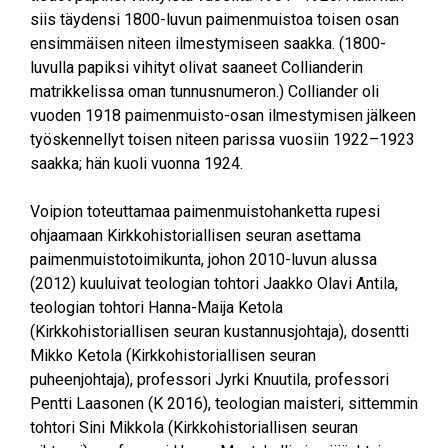
siis täydensi 1800-luvun paimenmuistoa toisen osan
ensimmäisen niteen ilmestymiseen saakka. (1800-
luvulla papiksi vihityt olivat saaneet Collianderin
matrikkelissa oman tunnusnumeron.) Colliander oli
vuoden 1918 paimenmuisto-osan ilmestymisen jälkeen
työskennellyt toisen niteen parissa vuosiin 1922–1923
saakka; hän kuoli vuonna 1924.
Voipion toteuttamaa paimenmuistohanketta rupesi
ohjaamaan Kirkkohistoriallisen seuran asettama
paimenmuistotoimikunta, johon 2010-luvun alussa
(2012) kuuluivat teologian tohtori Jaakko Olavi Antila,
teologian tohtori Hanna-Maija Ketola
(Kirkkohistoriallisen seuran kustannusjohtaja), dosentti
Mikko Ketola (Kirkkohistoriallisen seuran
puheenjohtaja), professori Jyrki Knuutila, professori
Pentti Laasonen (K 2016), teologian maisteri, sittemmin
tohtori Sini Mikkola (Kirkkohistoriallisen seuran