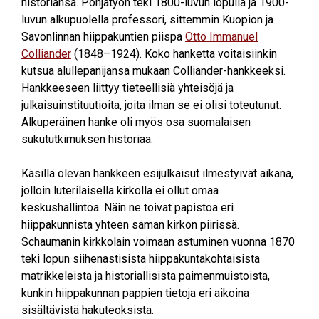
historiansa. Pohjatyön teki 1800-luvun lopulla ja 1900-
luvun alkupuolella professori, sittemmin Kuopion ja
Savonlinnan hiippakuntien piispa
Otto Immanuel
Colliander
(1848–1924). Koko hanketta voitaisiinkin
kutsua alullepanijansa mukaan Colliander-hankkeeksi.
Hankkeeseen liittyy tieteellisiä yhteisöjä ja
julkaisuinstituutioita, joita ilman se ei olisi toteutunut.
Alkuperäinen hanke oli myös osa suomalaisen
sukututkimuksen historiaa.
Käsillä olevan hankkeen esijulkaisut ilmestyivät aikana,
jolloin luterilaisella kirkolla ei ollut omaa
keskushallintoa. Näin ne toivat papistoa eri
hiippakunnista yhteen saman kirkon piirissä.
Schaumanin kirkkolain voimaan astuminen vuonna 1870
teki lopun siihenastisista hiippakuntakohtaisista
matrikkeleista ja historiallisista paimenmuistoista,
kunkin hiippakunnan pappien tietoja eri aikoina
sisältävistä hakuteoksista.