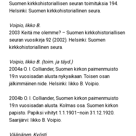
Suomen kirkkohistoriallisen seuran toimituksia 194.
Helsinki: Suomen kirkkohistoriallinen seura.
Voipio, Iikko B.
2003
Keitä me olemme? – Suomen kirkkohistoriallisen
seuran vuosikirja 92 (2002). Helsinki: Suomen
kirkkohistoriallinen seura.
Voipio, Iikko B. (toim. ja täyd.)
2004a
O. I. Colliander, Suomen kirkon paimenmuisto
19:n vuosisadan alusta nykyaikaan. Toisen osan
jälkimmäinen nide. Helsinki: Iikko B. Voipio.
2004b
O. I. Colliander, Suomen kirkon paimenmuisto
19:n vuosisadan alusta. Kolmas osa. Suomen kirkon
papisto. Papiksi vihityt 1.1.1901–noin 31.12.1920.
Saarijärvi: Iikko B. Voipio.
Väänänen, Kyösti