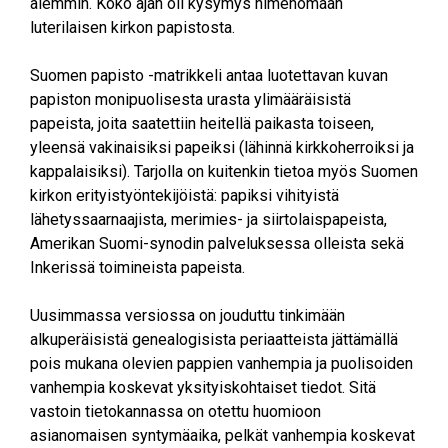
aiemmin. Koko ajan oli kysymys nimenomaan
luterilaisen kirkon papistosta.
Suomen papisto -matrikkeli antaa luotettavan kuvan
papiston monipuolisesta urasta ylimääräisistä
papeista, joita saatettiin heitellä paikasta toiseen,
yleensä vakinaisiksi papeiksi (lähinnä kirkkoherroiksi ja
kappalaisiksi). Tarjolla on kuitenkin tietoa myös Suomen
kirkon erityistyöntekijöistä: papiksi vihityistä
lähetyssaarnaajista, merimies- ja siirtolaispapeista,
Amerikan Suomi-synodin palveluksessa olleista sekä
Inkerissä toimineista papeista.
Uusimmassa versiossa on jouduttu tinkimään
alkuperäisistä genealogisista periaatteista jättämällä
pois mukana olevien pappien vanhempia ja puolisoiden
vanhempia koskevat yksityiskohtaiset tiedot. Sitä
vastoin tietokannassa on otettu huomioon
asianomaisen syntymäaika, pelkät vanhempia koskevat