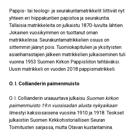
Pappis- tai teologi- ja seurakuntamatrikkelit liittivät nyt
yhteen eri hiippakuntien papistoa ja seurakuntia.
Tällaisia matrikkeleita on julkaistu 1870-luvulta lähtien.
Jokainen vuosikymmen on tuottanut oman
matrikkelinsa. Seurakuntamatrikkelien osuus on
sittemmin jäänyt pois. Tuomiokapitulien ja yksityisten
asianharrastajien jälkeen matrikkelien julkaiseminen tuli
vuonna 1953 Suomen Kirkon Pappisliiton tehtäväksi.
Uusin matrikkeli on vuoden 2018 pappismatrikkeli.
O. I. Collianderin paimenmuisto
O. I. Collianderin uraauurtava julkaisu
Suomen kirkon
paimenmuisto 19:n vuosisadan alusta nykyaikaan
ilmestyi kaksiosaisena vuosina 1910 ja 1918. Teokset
julkaistiin Suomen Kirkkohistoriallisen Seuran
Toimitusten sarjassa, mutta Otavan kustantamina.