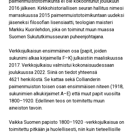
paimenmuistotoimikunta ei ole kokoontunut joulukuun
2016 jälkeen. Kirkkohistoriallisen seuran hallitus nimesi
marraskuussa 2015 paimenmuistotoimikuntaan uudeksi
jäseneksi filosofian lisensiaatti, teologian maisteri
Markku Kuorilehdon, joka on toiminut muun muassa
Suomen Sukututkimusseuran puheenjohtajana.
Verkkojulkaisun ensimmäinen osa (papit, joiden
sukunimi alkaa kirjaimella F–K) julkaistiin maaliskuussa
2017. Verkkojulkaisu valmistui kokonaisuudessaan
joulukuussa 2022. Siinä on tiedot yhteensä
4621 henkilöstä. Se kattaa sekä Collianderin
paimenmuiston toisen osan ensimmäisen niteen (1918,
sukunimien alkukirjaimet A–E) että muut papit vuosilta
1800–1920. Edellinen teos on toimitettu muun
aineiston tavoin.
Vaikka Suomen papisto 1800–1920 -verkkojulkaisua on
toimitettu pitkään ja huolellisesti, niin kuin tieteellisille