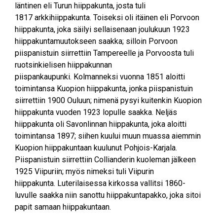
läntinen eli Turun hiippakunta, josta tuli
1817 arkkihiippakunta. Toiseksi oli itäinen eli Porvoon
hiippakunta, joka säilyi sellaisenaan joulukuun 1923
hiippakuntamuutokseen saakka; silloin Porvoon
piispanistuin siirrettiin Tampereelle ja Porvoosta tuli
ruotsinkielisen hiippakunnan
piispankaupunki. Kolmanneksi vuonna 1851 aloitti
toimintansa Kuopion hiippakunta, jonka piispanistuin
siirrettiin 1900 Ouluun; nimenä pysyi kuitenkin Kuopion
hiippakunta vuoden 1923 lopulle saakka. Neljäs
hiippakunta oli Savonlinnan hiippakunta, joka aloitti
toimintansa 1897; siihen kuului muun muassa aiemmin
Kuopion hiippakuntaan kuulunut Pohjois-Karjala.
Piispanistuin siirrettiin Collianderin kuoleman jälkeen
1925 Viipuriin; myös nimeksi tuli Viipurin
hiippakunta. Luterilaisessa kirkossa vallitsi 1860-
luvulle saakka niin sanottu hiippakuntapakko, joka sitoi
papit samaan hiippakuntaan.