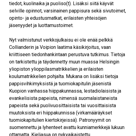
tiedot, kuolinaika ja puoliso(t). Lisäksi siitä käyvät
selville opinnot, varsinainen pappisura sekä sivutoimet,
opinto- ja edustusmatkat, erilaisten yhteisöjen
jäsenyydet ja luottamustoimet.
Nyt valmistunut verkkojulkaisu ei ole enää pelkkä
Collianderin ja Voipion laatima käsikirjoitus, vaan
kriittiseen tiedonhankintaan perustuva tutkimus. Tietoja
on tarkistettu ja täydennetty muun muassa Helsingin
yliopiston ylioppilasmatrikkelien ja erilaisten
koulumatrikkelien pohjalta. Mukana on lisäksi tietoja
pappisvihkimyksistä ja tuomiokapitulin jäsenistä
Kuopion vanhassa hiippakunnassa, lestadiolaisista ja
evankelisista papeista, nimensä suomalaistaneista
papeista sekä puolivuosittaisista tai vuosittaisista
muutoksista eri hiippakunnissa (virkamääräykset
tuomiokapitulien kiertokirjeissä). Patronyymit on
suomennettu ja lyhenteet avattu kunniamerkkejä lukuun
ottamatta. Kieliasua on nykyaikaistettu.