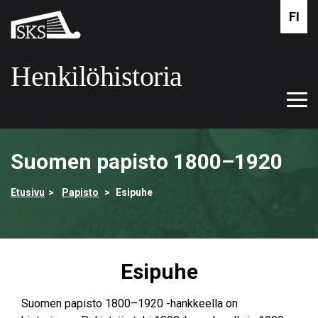
Siirry
FI
Suomalaisen
pääsisältöön
kirjallisuuden
seura
Henkilöhistoria
Tog
Etusivulle
navi
Suomen papisto 1800–1920
Etusivu
Papisto
Esipuhe
Esipuhe
Suomen papisto 1800–1920 -hankkeella on