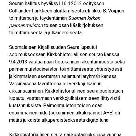
Seuran hallitus hyväksyi 16.4.2012 esityksen
Colliander-hankkeen aloittamisesta eli Iikko B. Voipion
toimittaman ja täydentämän
Suomen kirkon
paimenmuiston
toisen osan käsikirjoituksen
toimittamisesta ja julkaisemisesta.
Suomalaisen Kirjallisuuden Seura lupautui
sopimuksessaan Kirkkohistoriallisen seuran kanssa
9.4.2013 vastaamaan tietokannan rakentamisesta sekä
paimenmuistoaineiston toimittamisesta yhteistyössä
jälkimmäisen asettaman asiantuntijaryhmän kanssa.
Varsinaisena tavoitteena oli verkkojulkaisun
aikaansaaminen. Kirkkohistoriallinen seura puolestaan
lupautui vastaamaan verkkojulkaisemiseen liittyvistä
kustannuksista. Paimenmuiston toisen osan
ensimmäinen nide (sukunimien alkukirjaimet A–E) oli
määrä julkaista alkuperäisteoksesta digitoituna.
Kirkkohistoriallinen seura sai kustannuksiinsa vuonna