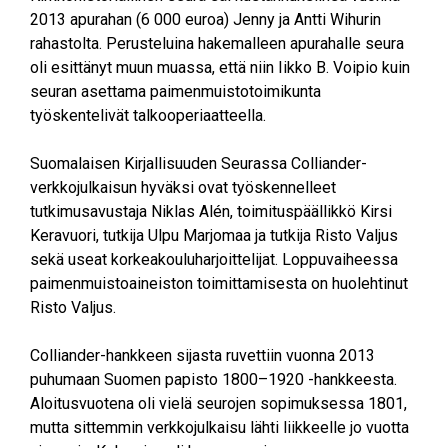
2013 apurahan (6 000 euroa) Jenny ja Antti Wihurin
rahastolta. Perusteluina hakemalleen apurahalle seura
oli esittänyt muun muassa, että niin Iikko B. Voipio kuin
seuran asettama paimenmuistotoimikunta
työskentelivät talkooperiaatteella.
Suomalaisen Kirjallisuuden Seurassa Colliander-
verkkojulkaisun hyväksi ovat työskennelleet
tutkimusavustaja Niklas Alén, toimituspäällikkö Kirsi
Keravuori, tutkija Ulpu Marjomaa ja tutkija Risto Valjus
sekä useat korkeakouluharjoittelijat. Loppuvaiheessa
paimenmuistoaineiston toimittamisesta on huolehtinut
Risto Valjus.
Colliander-hankkeen sijasta ruvettiin vuonna 2013
puhumaan Suomen papisto 1800–1920 -hankkeesta.
Aloitusvuotena oli vielä seurojen sopimuksessa 1801,
mutta sittemmin verkkojulkaisu lähti liikkeelle jo vuotta