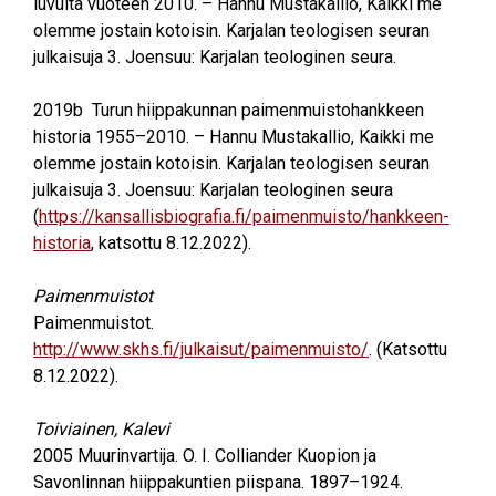
luvulta vuoteen 2010. – Hannu Mustakallio, Kaikki me
olemme jostain kotoisin. Karjalan teologisen seuran
julkaisuja 3. Joensuu: Karjalan teologinen seura.
2019b
Turun hiippakunnan paimenmuistohankkeen
historia 1955–2010. – Hannu Mustakallio, Kaikki me
olemme jostain kotoisin. Karjalan teologisen seuran
julkaisuja 3. Joensuu: Karjalan teologinen seura
(
https://kansallisbiografia.fi/paimenmuisto/hankkeen-
historia
, katsottu 8.12.2022).
Paimenmuistot
Paimenmuistot.
http://www.skhs.fi/julkaisut/paimenmuisto/
. (Katsottu
8.12.2022).
Toiviainen, Kalevi
2005
Muurinvartija. O. I. Colliander Kuopion ja
Savonlinnan hiippakuntien piispana. 1897–1924.