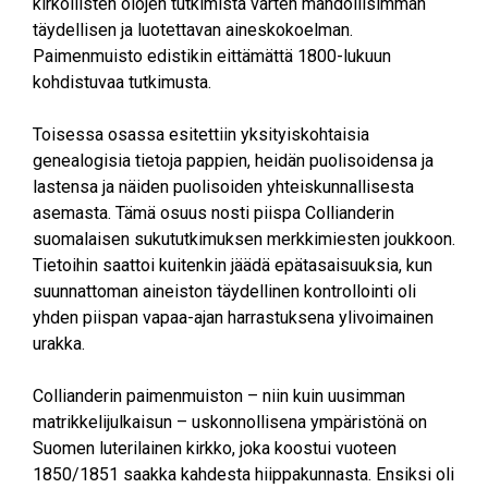
kirkollisten olojen tutkimista varten mahdollisimman
täydellisen ja luotettavan aineskokoelman.
Paimenmuisto edistikin eittämättä 1800-lukuun
kohdistuvaa tutkimusta.
Toisessa osassa esitettiin yksityiskohtaisia
genealogisia tietoja pappien, heidän puolisoidensa ja
lastensa ja näiden puolisoiden yhteiskunnallisesta
asemasta. Tämä osuus nosti piispa Collianderin
suomalaisen sukututkimuksen merkkimiesten joukkoon.
Tietoihin saattoi kuitenkin jäädä epätasaisuuksia, kun
suunnattoman aineiston täydellinen kontrollointi oli
yhden piispan vapaa-ajan harrastuksena ylivoimainen
urakka.
Collianderin paimenmuiston – niin kuin uusimman
matrikkelijulkaisun – uskonnollisena ympäristönä on
Suomen luterilainen kirkko, joka koostui vuoteen
1850/1851 saakka kahdesta hiippakunnasta. Ensiksi oli