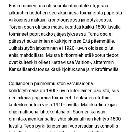
Ensimmäinen osa oli seurakuntamatrikkeli, jossa
julkaistiin tiedot eri seurakunnissa toimineista papeista
virkojensa mukaan kronologisessa järjestyksessä.
Toisen osan oli taas määrä käsittää kaikki 1800-luvulla
toimineet papit aakkosjärjestyksessä. Tämä osa ei
päässyt sukunimien alkukirjaimissa E:tä pitemmälle.
Julkaisutyön jatkaminen ei 1920-luvun oloissa ollut
enää mahdollista. Muista kirkonmiehistä kootut tiedot
ovat kuitenkin olleet luettavissa Valtion-, sittemmin
Kansallisarkistossa käsikirjoituksena ja mikrofilmeillä.
Collianderin paimenmuiston varsinaisena
kohderyhmänä oli 1800-luvun luterilainen papisto, siis
sen aikana pappeina toimineet. Teokseen otettiin
kuitenkin tietoja vielä 1910-luvulta. Matrikkelintekijän
ohjelmallisena lähtökohtana oli Suomen kansan
omintakeinen kansallis-yhteiskunnallinen kehitys 1800-
luvulla. Teos pyrki tarjoamaan vuosisadan uskonnollis-