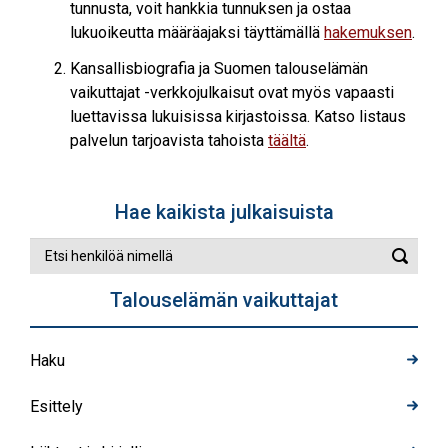
tunnusta, voit hankkia tunnuksen ja ostaa
lukuoikeutta määräajaksi täyttämällä
hakemuksen
.
Kansallisbiografia ja Suomen talouselämän
vaikuttajat -verkkojulkaisut ovat myös vapaasti
luettavissa lukuisissa kirjastoissa. Katso listaus
palvelun tarjoavista tahoista
täältä
.
Hae kaikista julkaisuista
Etsi
Suorit
henkilöä
haku
nimellä
Talouselämän vaikuttajat
Haku
Esittely