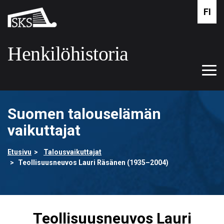
Siirry
FI
Suomalaisen
pääsisältöön
kirjallisuuden
seura
Henkilöhistoria
Tog
Etusivulle
navi
Suomen talouselämän
vaikuttajat
Etusivu
Talousvaikuttajat
Teollisuusneuvos Lauri Räsänen (1935–2004)
Teollisuusneuvos Lauri